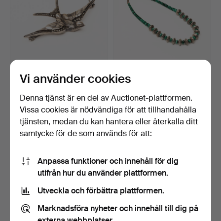
Vi använder cookies
BROSCH, silver och
HALSBAND, malakiter och
markasiter, silver, Sva…
tenn, 1900-talets …
Klubbades 29 mar 2025
Klubbades 28 feb 2025
Denna tjänst är en del av Auctionet-plattformen.
1 bud
2 bud
Vissa cookies är nödvändiga för att tillhandahålla
37 USD
43 USD
tjänsten, medan du kan hantera eller återkalla ditt
samtycke för de som används för att:
Anpassa funktioner och innehåll för dig
utifrån hur du använder plattformen.
Utveckla och förbättra plattformen.
Marknadsföra nyheter och innehåll till dig på
externa webbplatser.