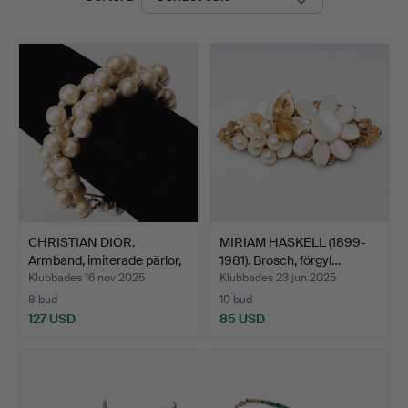
CHRISTIAN DIOR.
MIRIAM HASKELL (1899-
Armband, imiterade pärlor,
1981). Brosch, förgyl…
…
Klubbades 16 nov 2025
Klubbades 23 jun 2025
8 bud
10 bud
127 USD
85 USD