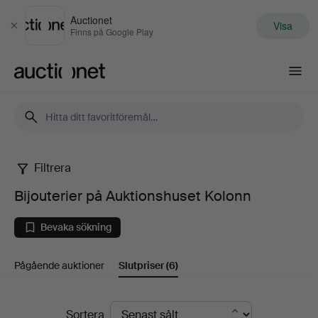
Auctionet
Visa
Stäng
Finns på Google Play
Auctionet.com
Filtrera
Bijouterier
Bijouterier på Auktionshuset Kolonn
på
Bevaka sökning
Auktionshuset
Pågående auktioner
Slutpriser
(6)
Kolonn
Slutpriser
Sortera