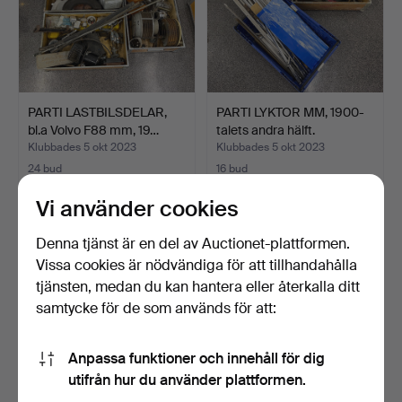
Fordon: 12,5 % + 80 SEK
Övrigt: 25 % + 80 SEK
På denna auktion är säljaren ett dödsbo. Detta innebär
att funktionen av auktionsobjekten är svårbedömd.
PARTI LASTBILSDELAR,
PARTI LYKTOR MM, 1900-
bl.a Volvo F88 mm, 19…
talets andra hälft.
Klubbades 5 okt 2023
Klubbades 5 okt 2023
24 bud
16 bud
169 USD
164 USD
Vi använder cookies
Denna tjänst är en del av Auctionet-plattformen.
Vissa cookies är nödvändiga för att tillhandahålla
tjänsten, medan du kan hantera eller återkalla ditt
samtycke för de som används för att:
Anpassa funktioner och innehåll för dig
utifrån hur du använder plattformen.