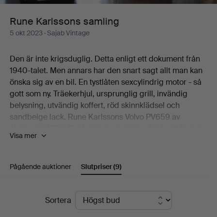
Rune Karlssons samling
5 okt 2023
· Sajab Vintage
Den är inte krigsduglig. Detta enligt ett dokument från
1940-talet. Men annars har den snart sagt allt man kan
önska sig av en bil. En tystlåten sexcylindrig motor - så
gott som ny. Träekerhjul, ursprunglig grill, invändig
belysning, utvändig koffert, röd skinnklädsel och
sandbeige lack. Rune Karlssons Volvo PV659 av
årsmodell 1936. Det tog honom nästan 40 år att få den i
Visa mer
det här makalösa skicket. Och den är naturligtvis det
självklara toppnumret i den samling som nu går under
klubban hos Sajab Vintage. Men det finns fler godbitar.
Pågående auktioner
Slutpriser
(9)
En mörkt brun Volkswagen modell Type-1 från 1951 är
en. En tre år yngre SAAB 92B DeLux i ljusblå lack är en
Slutpriser
annan. Och vad ska man säga om den 250 hästkrafter
Sortera
starka 60-talslastbilen F88-49T? Där får man mycket