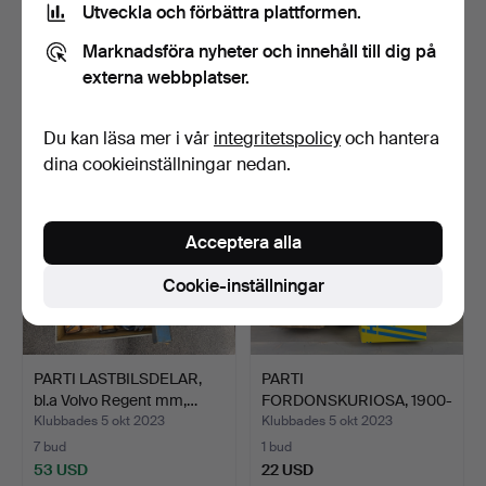
Utveckla och förbättra plattformen.
PARTI LYKTOR/LYKTGLAS,
ARBETSBELYSNING,
bl.a Marshal, 1900-…
Eisenmann, 6 del, lastbil…
Marknadsföra nyheter och innehåll till dig på
Klubbades 5 okt 2023
Klubbades 5 okt 2023
externa webbplatser.
11 bud
10 bud
159 USD
74 USD
Du kan läsa mer i vår
integritetspolicy
och hantera
dina cookieinställningar nedan.
Acceptera alla
Cookie-inställningar
PARTI LASTBILSDELAR,
PARTI
bl.a Volvo Regent mm,…
FORDONSKURIOSA, 1900-
tal.
Klubbades 5 okt 2023
Klubbades 5 okt 2023
7 bud
1 bud
53 USD
22 USD