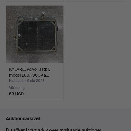
KYLARE, Volvo, lastbil,
model L88, 1960-ta…
Klubbades 5 okt 2023
Värdering
53 USD
Auktionsarkivet
Du söker i vårt arkiv över avslutade auktioner.