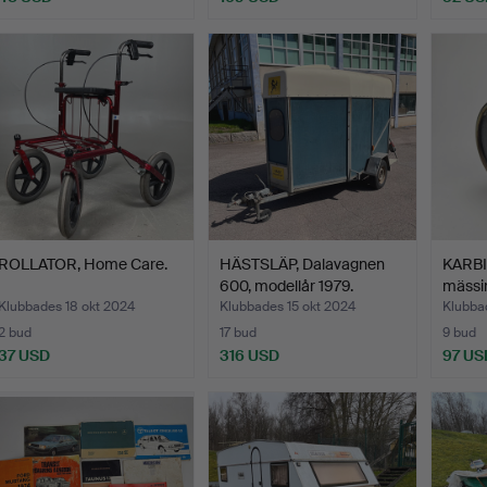
ROLLATOR, Home Care.
HÄSTSLÄP, Dalavagnen
KARBID
600, modellår 1979.
mässin
Klubbades 18 okt 2024
Klubbades 15 okt 2024
Klubba
2 bud
17 bud
9 bud
37 USD
316 USD
97 US