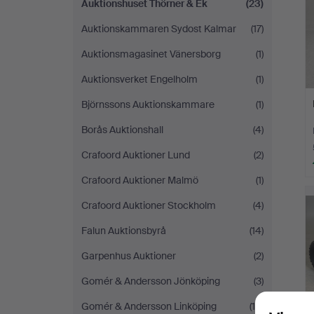
Auktionshuset Thörner & Ek
(23)
Auktionskammaren Sydost Kalmar
(17)
Auktionsmagasinet Vänersborg
(1)
Auktionsverket Engelholm
(1)
Björnssons Auktionskammare
(1)
Borås Auktionshall
(4)
Crafoord Auktioner Lund
(2)
Crafoord Auktioner Malmö
(1)
Crafoord Auktioner Stockholm
(4)
Falun Auktionsbyrå
(14)
Garpenhus Auktioner
(2)
Gomér & Andersson Jönköping
(3)
Gomér & Andersson Linköping
(10)