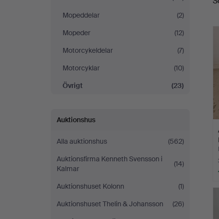
S
Mopeddelar
(2)
Mopeder
(12)
Motorcykeldelar
(7)
Motorcyklar
(10)
Övrigt
(23)
Auktionshus
Alla auktionshus
(562)
Auktionsfirma Kenneth Svensson i
(14)
Kalmar
Auktionshuset Kolonn
(1)
Auktionshuset Thelin & Johansson
(26)