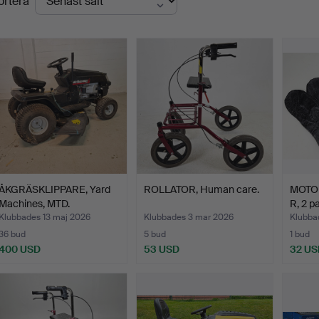
ortera
ÅKGRÄSKLIPPARE, Yard
ROLLATOR, Human care.
MOTO
Machines, MTD.
R, 2 pa
Klubbades 13 maj 2026
Klubbades 3 mar 2026
Klubba
36 bud
5 bud
1 bud
400 USD
53 USD
32 US