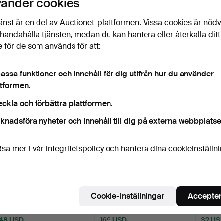
vänder cookies
FYRHJULING, elektrisk,
FYRHJULING, elektrisk,
MOTO
änst är en del av Auctionet-plattformen. Vissa cookies är nöd
Orion Quad sport.
Orion Quad sport.
PEDHJ
illhandahålla tjänsten, medan du kan hantera eller återkalla ditt
Buco,
Klubbades 6 maj 2025
Klubbades 6 maj 2025
Klubba
 för de som används för att:
19 bud
6 bud
19 bud
106 USD
53 USD
138 U
assa funktioner och innehåll för dig utifrån hur du använder
ttformen.
eckla och förbättra plattformen.
knadsföra nyheter och innehåll till dig på externa webbplatse
äsa mer i vår
integritetspolicy
och hantera dina cookieinställn
PROMENADSCOOTER,
TRÄDGÅRDSVAGN.
ROLLA
Blimo.
Cookie-inställningar
Accepter
Klubbades 30 jan 2025
Klubbades 17 nov 2024
Klubba
5 bud
9 bud
1 bud
48 USD
169 USD
32 US