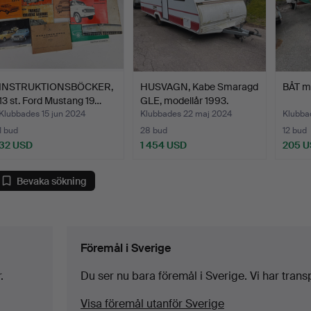
INSTRUKTIONSBÖCKER,
HUSVAGN, Kabe Smaragd
BÅT m
13 st. Ford Mustang 19…
GLE, modellår 1993.
Klubbades 15 jun 2024
Klubbades 22 maj 2024
Klubba
1 bud
28 bud
12 bud
32 USD
1 454 USD
205 
Bevaka sökning
Föremål i Sverige
.
Du ser nu bara föremål i Sverige. Vi har transpor
Visa föremål utanför Sverige