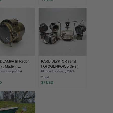
LAMPA till fordon,
KARBIDLYKTOR samt
g, Made in …
FOTOGENKÖK, 5 delar.
des 16 sep 2024
Klubbades 22 aug 2024
2 bud
D
37 USD