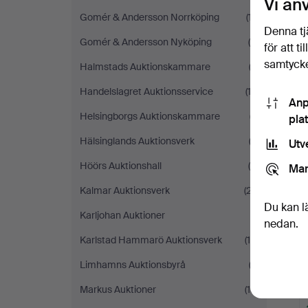
Vi an
Gomér & Andersson Norrköping
(17)
Denna tj
Gomér & Andersson Nyköping
(8)
för att t
samtycke
Halmstads Auktionskammare
(3)
Handelslagret Auktionsservice
(12)
Anp
Helsingborgs Auktionskammare
(7)
pla
Hälsinglands Auktionsverk
(2)
Utv
Höörs Auktionshall
(4)
Mar
Kalmar Auktionsverk
(27)
Du kan l
Karljohan Auktioner
(1)
nedan.
Karlstad Hammarö Auktionsverk
(10)
Limhamns Auktionsbyrå
(2)
Markus Auktioner
(19)