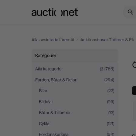
Auctionet.com
Alla avslutade föremål
/
Auktionshuset Thörner & Ek
Övrigt
Kategorier
Ö
på
Alla kategorier
(21 765)
Fordon, Båtar & Delar
(294)
Auktionshuset
Bilar
(23)
Thörner
Bildelar
(29)
&
Båtar & Tillbehör
(13)
Cyklar
(121)
Ek
S
Fordonskuriosa
(54)