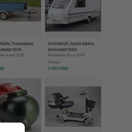
AGN, Tranesläpet
HUSVAGN, Sprite Alpine,
odellår:1976.
årsmodell 1993.
des 4 sep 2025
Klubbades 19 jun 2025
34 bud
SD
2 052 USD