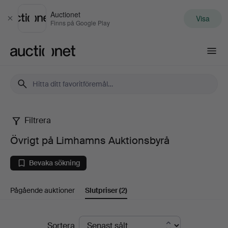
Auctionet
Visa
Stäng
Finns på Google Play
Auctionet.com
Filtrera
Övrigt
Övrigt på Limhamns Auktionsbyrå
på
Bevaka sökning
Limhamns
Pågående auktioner
Slutpriser
(2)
Auktionsbyrå
Slutpriser
Sortera