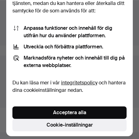
tjänsten, medan du kan hantera eller återkalla ditt
samtycke för de som används för att:
Auktionsarkivet
Du söker i vårt arkiv över avslutade auktioner.
Anpassa funktioner och innehåll för dig
utifrån hur du använder plattformen.
Visa pågående auktioner istället.
Utveckla och förbättra plattformen.
Marknadsföra nyheter och innehåll till dig på
externa webbplatser.
Föremål i Sverige
Du ser nu bara föremål i Sverige. Vi har transporter till
Du kan läsa mer i vår
integritetspolicy
och hantera
fast pris för alla föremål.
dina cookieinställningar nedan.
Visa föremål utanför Sverige
Acceptera alla
Cookie-inställningar
Sidfotsnavigation