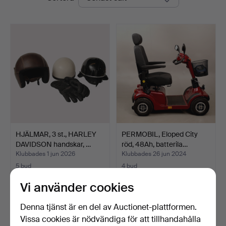
HJÄLMAR, 3 st., HARLEY
PERMOBIL, Eloped City
DAVIDSON handskar, …
röd, 48Ah, batterila…
Klubbades 1 jun 2026
Klubbades 26 jun 2024
5 bud
4 bud
48 USD
631 USD
Vi använder cookies
Bevaka sökning
Denna tjänst är en del av Auctionet-plattformen.
Vissa cookies är nödvändiga för att tillhandahålla