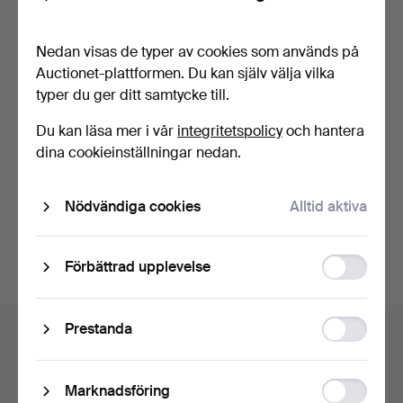
Back
Nedan visas de typer av cookies som används på
Auctionet-plattformen. Du kan själv välja vilka
typer du ger ditt samtycke till.
Du kan läsa mer i vår
integritetspolicy
och hantera
BLOCK, 3 st, 1900-talets
EMALJSKYLT "INDIAN
dina cookieinställningar nedan.
början.
MOTORCYKLES
AUTHORIZED …
Klubbades 31 aug 2025
Klubbades 25 mar 2025
12 bud
9 bud
Nödvändiga cookies
Alltid aktiva
90 USD
69 USD
Bevaka sökning
Function
Förbättrad upplevelse
storage
Statistic
Prestanda
Auktionsarkivet
storage
Du söker i vårt arkiv över avslutade auktioner.
Ad
Marknadsföring