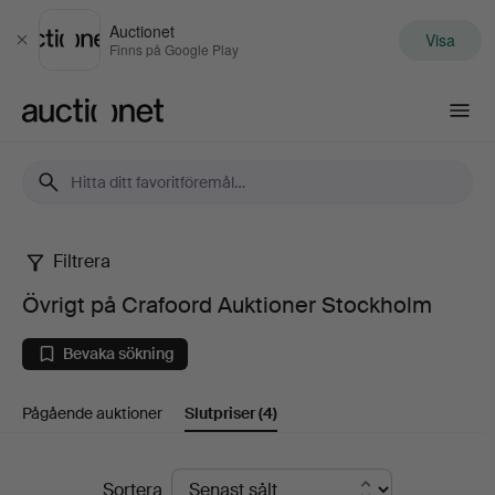
Auctionet
Visa
Stäng
Finns på Google Play
Auctionet.com
Filtrera
Övrigt
Övrigt på Crafoord Auktioner Stockholm
på
Bevaka sökning
Crafoord
Pågående auktioner
Slutpriser
(4)
Auktioner
Stockholm
Slutpriser
Sortera