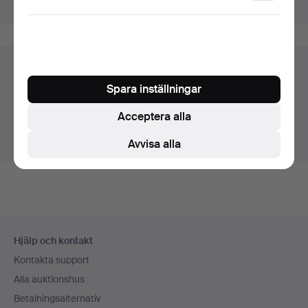
Visa pågående auktioner istället.
storage
Föremål i Sverige
Spara inställningar
Du ser nu bara föremål i Sverige. Vi har transporter till
fast pris för alla föremål.
Acceptera alla
Visa föremål utanför Sverige
Avvisa alla
Sidfotsnavigation
Hjälp och kontakt
Kontakta support
Alla auktionshus
Betalningsalternativ