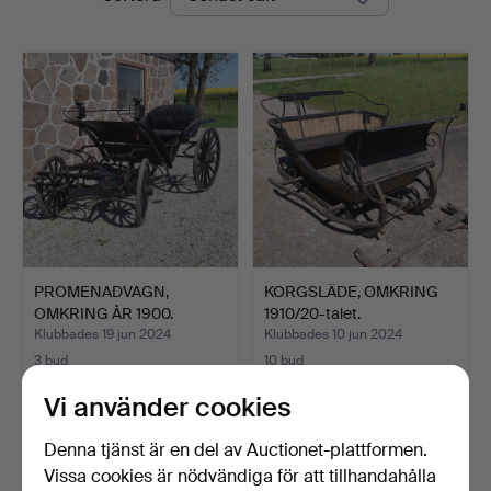
PROMENADVAGN,
KORGSLÄDE, OMKRING
OMKRING ÅR 1900.
1910/20-talet.
Klubbades 19 jun 2024
Klubbades 10 jun 2024
3 bud
10 bud
85 USD
85 USD
Vi använder cookies
Bevaka sökning
Denna tjänst är en del av Auctionet-plattformen.
Vissa cookies är nödvändiga för att tillhandahålla