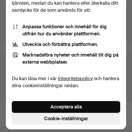
tjänsten, medan du kan hantera eller återkalla ditt
samtycke för de som används för att:
Auktionsarkivet
Du söker i vårt arkiv över avslutade auktioner.
Anpassa funktioner och innehåll för dig
utifrån hur du använder plattformen.
Visa pågående auktioner istället.
Utveckla och förbättra plattformen.
Marknadsföra nyheter och innehåll till dig på
externa webbplatser.
Föremål i Sverige
Du ser nu bara föremål i Sverige. Vi har transporter till
Du kan läsa mer i vår
integritetspolicy
och hantera
fast pris för alla föremål.
dina cookieinställningar nedan.
Visa föremål utanför Sverige
Acceptera alla
Cookie-inställningar
Sidfotsnavigation