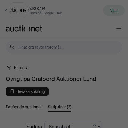
Auctionet
Visa
Stäng
Finns på Google Play
Auctionet.com
Filtrera
Övrigt
Övrigt på Crafoord Auktioner Lund
på
Bevaka sökning
Crafoord
Pågående auktioner
Slutpriser
(2)
Auktioner
Lund
Slutpriser
Sortera