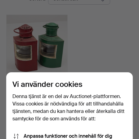
Vi använder cookies
LANTERNOR, 2 st.
Klubbades 15 nov 2024
Denna tjänst är en del av Auctionet-plattformen.
7 bud
Vissa cookies är nödvändiga för att tillhandahålla
64 USD
tjänsten, medan du kan hantera eller återkalla ditt
samtycke för de som används för att:
Bevaka sökning
Anpassa funktioner och innehåll för dig