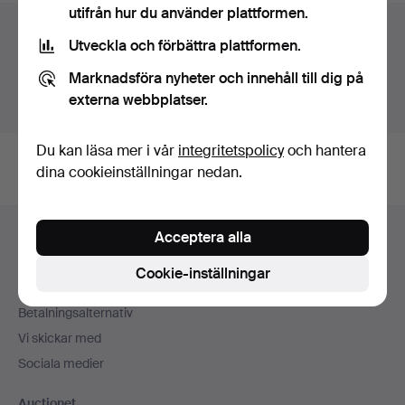
utifrån hur du använder plattformen.
Auktionsarkivet
Utveckla och förbättra plattformen.
Du söker i vårt arkiv över avslutade auktioner.
Marknadsföra nyheter och innehåll till dig på
externa webbplatser.
Visa pågående auktioner istället.
Du kan läsa mer i vår
integritetspolicy
och hantera
dina cookieinställningar nedan.
Sidfotsnavigation
Acceptera alla
Hjälp och kontakt
Kontakta support
Cookie-inställningar
Alla auktionshus
Betalningsalternativ
Vi skickar med
Sociala medier
Auctionet