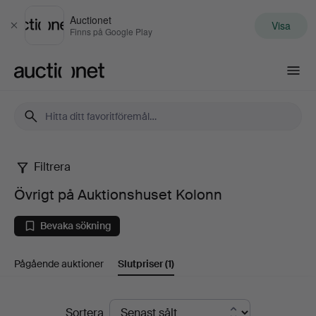
Auctionet
Visa
Stäng
Finns på Google Play
Auctionet.com
Filtrera
Övrigt
Övrigt på Auktionshuset Kolonn
på
Bevaka sökning
Auktionshuset
Pågående auktioner
Slutpriser
(1)
Kolonn
Slutpriser
Sortera