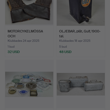
MOTORCYKELMÖSSA
OLJEBAR, plåt, Gulf, 1900-
OCH
tal.
MOTORCYKELHANDSKAR,
Klubbades 24 apr 2025
Klubbades 18 apr 2025
lä…
1 bud
5 bud
32 USD
48 USD