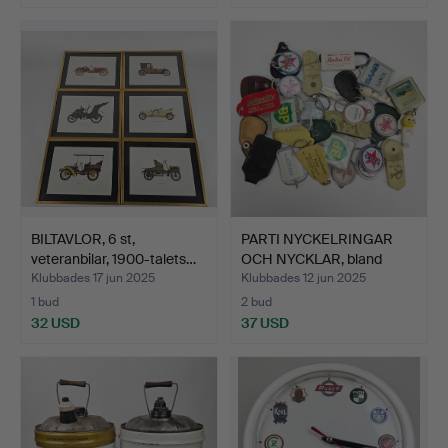
BILTAVLOR, 6 st,
PARTI NYCKELRINGAR
veteranbilar, 1900-talets…
OCH NYCKLAR, bland
anna…
Klubbades 17 jun 2025
Klubbades 12 jun 2025
1 bud
2 bud
32 USD
37 USD