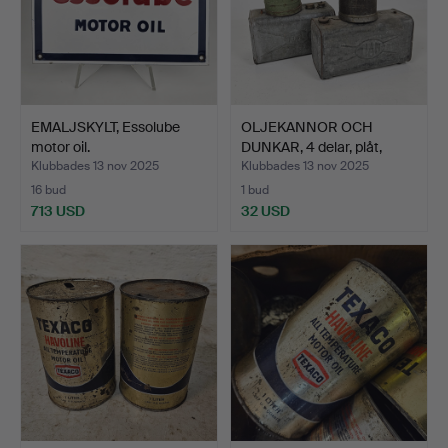
EMALJSKYLT, Essolube
OLJEKANNOR OCH
motor oil.
DUNKAR, 4 delar, plåt,
blan…
Klubbades 13 nov 2025
Klubbades 13 nov 2025
16 bud
1 bud
713 USD
32 USD