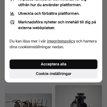
utifrån hur du använder plattformen.
Utveckla och förbättra plattformen.
Marknadsföra nyheter och innehåll till dig på
externa webbplatser.
Du kan läsa mer i vår
integritetspolicy
och hantera
dina cookieinställningar nedan.
OLJEDUNKAR, 2 st, plåt,
BILSTOLSMODELL, Artex,
bland annat Castro…
1950/60-tal.
Acceptera alla
Klubbades 26 sep 2025
Klubbades 17 sep 2025
1 bud
5 bud
Cookie-inställningar
32 USD
53 USD