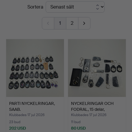
Slutpriser
Sortera
Ek
1
2
PARTI NYCKELRINGAR,
NYCKELRINGAR OCH
SAAB.
FODRAL, 15 delar,
Mercede…
Klubbades 17 jul 2026
Klubbades 17 jul 2026
23 bud
11 bud
202 USD
80 USD