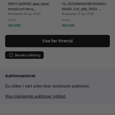
PARTI ASKFAT, glas, plast,
OLJEDUNKAR/BENSINDU
metall och kera…
NKAR, 3 st, plåt, 1900-…
Klubbades 18 apr 2025
Klubbades 17 apr 2025
4 bud
4 bud
58 USD
48 USD
Visa fler föremål
Bevaka sökning
Auktionsarkivet
Du söker i vårt arkiv över avslutade auktioner.
Visa pågående auktioner istället.