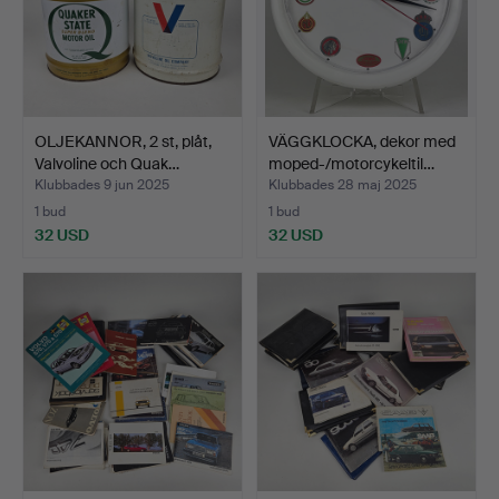
OLJEKANNOR, 2 st, plåt,
VÄGGKLOCKA, dekor med
Valvoline och Quak…
moped-/motorcykeltil…
Klubbades 9 jun 2025
Klubbades 28 maj 2025
1 bud
1 bud
32 USD
32 USD