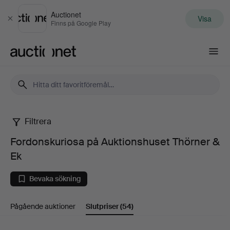
Auctionet
Visa
Stäng
Finns på Google Play
Auctionet.com
Filtrera
Fordonskuriosa
Fordonskuriosa på Auktionshuset Thörner &
på
Ek
Auktionshuset
Bevaka sökning
Thörner
Pågående auktioner
Slutpriser
(54)
&