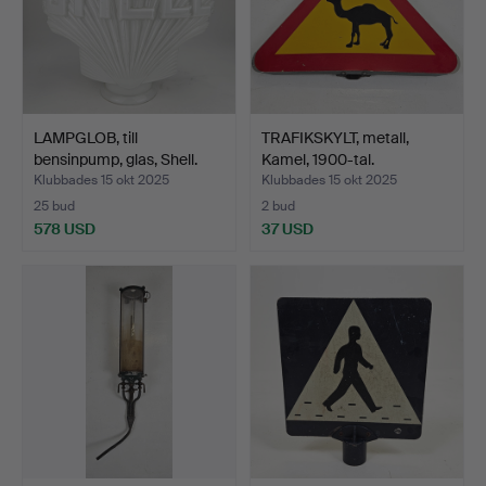
LAMPGLOB, till
TRAFIKSKYLT, metall,
bensinpump, glas, Shell.
Kamel, 1900-tal.
Klubbades 15 okt 2025
Klubbades 15 okt 2025
25 bud
2 bud
578 USD
37 USD