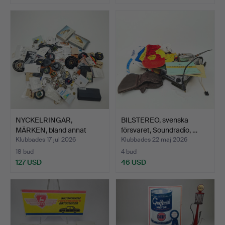
NYCKELRINGAR,
BILSTEREO, svenska
MÄRKEN, bland annat
försvaret, Soundradio, …
Jaguar, …
Klubbades 17 jul 2026
Klubbades 22 maj 2026
18 bud
4 bud
127 USD
46 USD