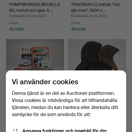
PUMP/BRÄNSELBEHÅLLA
TRAFIKSKYLT, metall, "Här
RE, metall och glas, 5 …
går man", 1900-t…
Klubbades 10 okt 2025
Klubbades 9 okt 2025
4 bud
5 bud
43 USD
48 USD
Vi använder cookies
Denna tjänst är en del av Auctionet-plattformen.
Vissa cookies är nödvändiga för att tillhandahålla
BÖCKER OCH
MOTORCYKELMÖSSOR, 3
tjänsten, medan du kan hantera eller återkalla ditt
INSTRUKTIONSBÖCKER,
st, läder, 1950/60-tal.
samtycke för de som används för att:
bland annat…
Klubbades 7 okt 2025
Klubbades 1 okt 2025
1 bud
1 bud
32 USD
32 USD
Anpassa funktioner och innehåll för dig