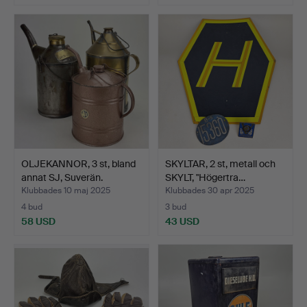
OLJEKANNOR, 3 st, bland
SKYLTAR, 2 st, metall och
annat SJ, Suverän.
SKYLT, "Högertra…
Klubbades 10 maj 2025
Klubbades 30 apr 2025
4 bud
3 bud
58 USD
43 USD