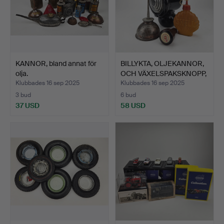
KANNOR, bland annat för
BILLYKTA, OLJEKANNOR,
olja.
OCH VÄXELSPAKSKNOPP,
…
Klubbades 16 sep 2025
Klubbades 16 sep 2025
3 bud
6 bud
37 USD
58 USD