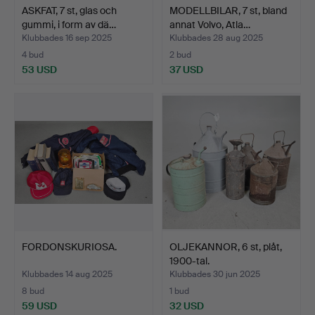
ASKFAT, 7 st, glas och
MODELLBILAR, 7 st, bland
gummi, i form av dä…
annat Volvo, Atla…
Klubbades 16 sep 2025
Klubbades 28 aug 2025
4 bud
2 bud
53 USD
37 USD
FORDONSKURIOSA.
OLJEKANNOR, 6 st, plåt,
1900-tal.
Klubbades 14 aug 2025
Klubbades 30 jun 2025
8 bud
1 bud
59 USD
32 USD