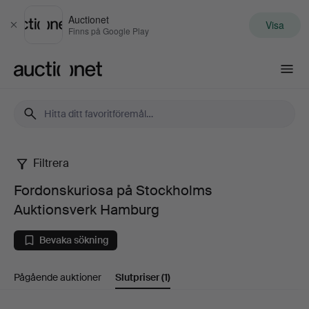
Auctionet
Visa
Stäng
Finns på Google Play
Auctionet.com
Filtrera
Fordonskuriosa
Fordonskuriosa på Stockholms
på
Auktionsverk Hamburg
Stockholms
Bevaka sökning
Auktionsverk
Pågående auktioner
Slutpriser
(1)
Hamburg