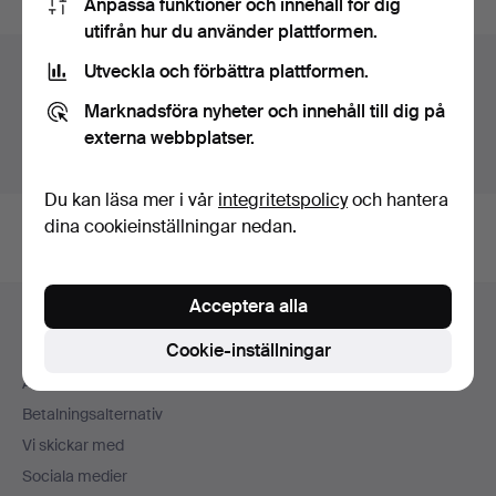
Anpassa funktioner och innehåll för dig
utifrån hur du använder plattformen.
Auktionsarkivet
Utveckla och förbättra plattformen.
Marknadsföra nyheter och innehåll till dig på
Du söker i vårt arkiv över avslutade auktioner.
externa webbplatser.
Visa pågående auktioner istället.
Du kan läsa mer i vår
integritetspolicy
och hantera
dina cookieinställningar nedan.
Sidfotsnavigation
Acceptera alla
Hjälp och kontakt
Cookie-inställningar
Kontakta support
Alla auktionshus
Betalningsalternativ
Vi skickar med
Sociala medier