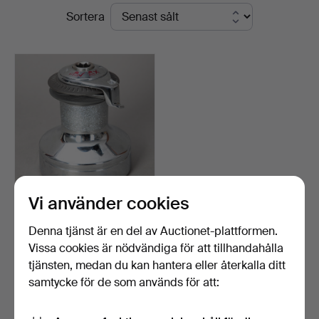
Slutpriser
Sortera
Vi använder cookies
Lewmar Ocean 40ST
vinsch.
Denna tjänst är en del av Auctionet-plattformen.
Klubbades 17 feb 2025
Vissa cookies är nödvändiga för att tillhandahålla
14 bud
tjänsten, medan du kan hantera eller återkalla ditt
405 USD
samtycke för de som används för att:
Bevaka sökning