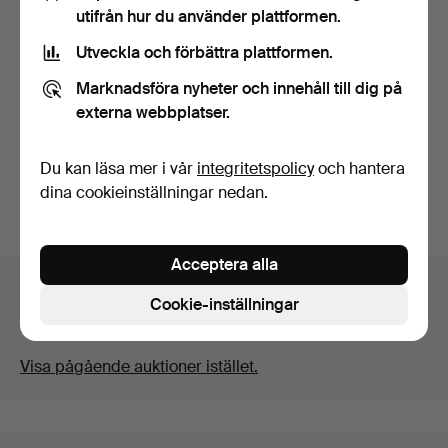
utifrån hur du använder plattformen.
Utveckla och förbättra plattformen.
MOTORER med mera,
Marknadsföra nyheter och innehåll till dig på
bland annat Husqvarna.
Klubbades 22 maj 2024
externa webbplatser.
3 bud
43 USD
Du kan läsa mer i vår
integritetspolicy
och hantera
dina cookieinställningar nedan.
Bevaka sökning
Acceptera alla
Auktionsarkivet
Cookie-inställningar
Du söker i vårt arkiv över avslutade auktioner.
Visa pågående auktioner istället.