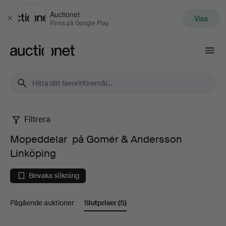
Auctionet
Visa
Stäng
Finns på Google Play
Auctionet.com
Filtrera
Mopeddelar
Mopeddelar på Gomér & Andersson
på
Linköping
Gomér
Bevaka sökning
&
Pågående auktioner
Slutpriser
(5)
Andersson