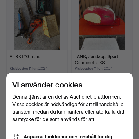
VERKTYG m.m.
TANK, Zundapp, Sport
Combinette KS.
Klubbades 11 jun 2024
Klubbades 11 jun 2024
1 bud
1 bud
32 USD
32 USD
Vi använder cookies
Denna tjänst är en del av Auctionet-plattformen.
Vissa cookies är nödvändiga för att tillhandahålla
tjänsten, medan du kan hantera eller återkalla ditt
samtycke för de som används för att:
Anpassa funktioner och innehåll för dig