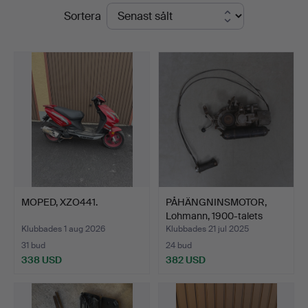
Slutpriser
Sortera
Linköping
MOPED, XZO441.
PÅHÄNGNINSMOTOR,
Lohmann, 1900-talets
mitt…
Klubbades 1 aug 2026
Klubbades 21 jul 2025
31 bud
24 bud
338 USD
382 USD