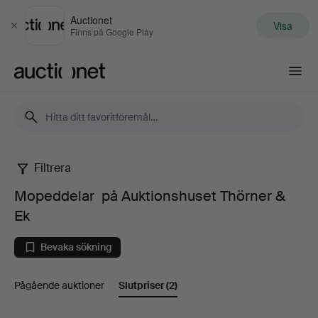
Auctionet
Visa
Stäng
Finns på Google Play
Auctionet.com
Filtrera
Mopeddelar
Mopeddelar på Auktionshuset Thörner &
på
Ek
Auktionshuset
Bevaka sökning
Thörner
Pågående auktioner
Slutpriser
(2)
&