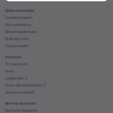
Sidfotsnavigation
Hjälp och kontakt
Kontakta support
Alla auktionshus
Betalningsalternativ
Vi skickar med
Sociala medier
Auctionet
Om Auctionet
Press
Lediga jobb
Anslut ditt auktionshus
Auctionets garanti
Mer från Auctionet
Auctionet Magazine