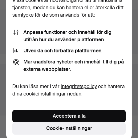
Vissa cookies är nödvändiga för att tillhandahålla
tjänsten, medan du kan hantera eller återkalla ditt
samtycke för de som används för att:
Auktionsarkivet
Du söker i vårt arkiv över avslutade auktioner.
Anpassa funktioner och innehåll för dig
utifrån hur du använder plattformen.
Visa pågående auktioner istället.
Utveckla och förbättra plattformen.
Marknadsföra nyheter och innehåll till dig på
externa webbplatser.
Föremål i Sverige
Du ser nu bara föremål i Sverige. Vi har transporter till
Du kan läsa mer i vår
integritetspolicy
och hantera
fast pris för alla föremål.
dina cookieinställningar nedan.
Visa föremål utanför Sverige
Acceptera alla
Cookie-inställningar