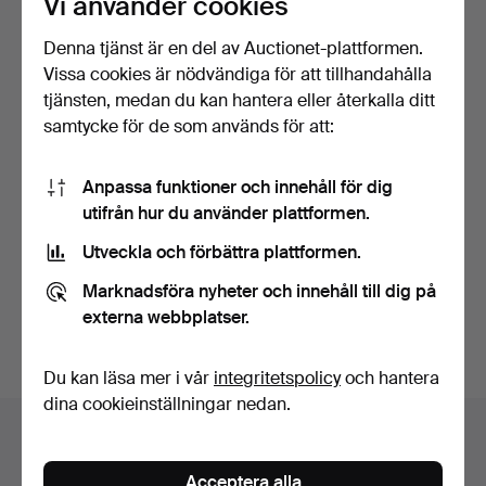
Vi använder cookies
Denna tjänst är en del av Auctionet-plattformen.
Vissa cookies är nödvändiga för att tillhandahålla
tjänsten, medan du kan hantera eller återkalla ditt
samtycke för de som används för att:
Anpassa funktioner och innehåll för dig
MOTORROCK, skinn, 1900-
utifrån hur du använder plattformen.
talets första hälft.
Klubbades 27 apr 2025
Utveckla och förbättra plattformen.
20 bud
484 USD
Marknadsföra nyheter och innehåll till dig på
externa webbplatser.
Bevaka sökning
Du kan läsa mer i vår
integritetspolicy
och hantera
dina cookieinställningar nedan.
Auktionsarkivet
Du söker i vårt arkiv över avslutade auktioner.
Acceptera alla