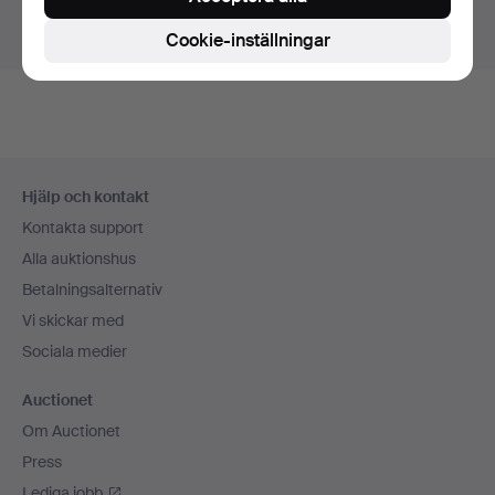
Visa pågående auktioner istället.
Cookie-inställningar
Sidfotsnavigation
Hjälp och kontakt
Kontakta support
Alla auktionshus
Betalningsalternativ
Vi skickar med
Sociala medier
Auctionet
Om Auctionet
Press
Lediga jobb