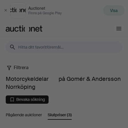
Auctionet
Visa
Stäng
Finns på Google Play
Auctionet.com
Filtrera
Motorcykeldelar
Motorcykeldelar på Gomér & Andersson
Norrköping
Bevaka sökning
Pågående auktioner
Slutpriser
(3)
på