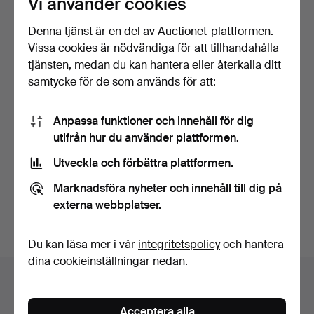
Vi använder cookies
Denna tjänst är en del av Auctionet-plattformen.
Vissa cookies är nödvändiga för att tillhandahålla
tjänsten, medan du kan hantera eller återkalla ditt
samtycke för de som används för att:
Anpassa funktioner och innehåll för dig
BÅTMOTOR , Evinrude 25
utifrån hur du använder plattformen.
hk.
Klubbades 15 apr 2025
Utveckla och förbättra plattformen.
31 bud
298 USD
Marknadsföra nyheter och innehåll till dig på
externa webbplatser.
Bevaka sökning
Du kan läsa mer i vår
integritetspolicy
och hantera
dina cookieinställningar nedan.
Auktionsarkivet
Du söker i vårt arkiv över avslutade auktioner.
Acceptera alla