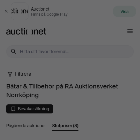
Auctionet
Visa
Stäng
Finns på Google Play
Auctionet.com
Filtrera
Båtar
Båtar & Tillbehör på RA Auktionsverket
&
Norrköping
Tillbehör
Bevaka sökning
på
Pågående auktioner
Slutpriser
(3)
RA