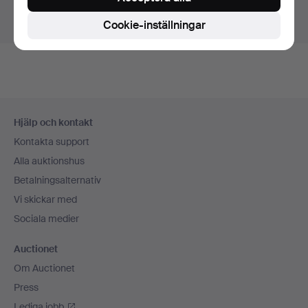
Visa pågående auktioner istället.
Cookie-inställningar
Sidfotsnavigation
Hjälp och kontakt
Kontakta support
Alla auktionshus
Betalningsalternativ
Vi skickar med
Sociala medier
Auctionet
Om Auctionet
Press
Lediga jobb