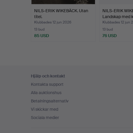
NILS-ERIK WIKEBÄCK. Utan
NILS-ERIK WIK
titel.
Landskap med k
Klubbades 12 jun 2026
Klubbades 12 jun 
13 bud
13 bud
85 USD
76 USD
Sidfotsnavigation
Hjälp och kontakt
Kontakta support
Alla auktionshus
Betalningsalternativ
Vi skickar med
Sociala medier