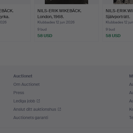
EBÄCK.
NILS-ERIK WIKEBÄCK.
NILS-ERIK W
yrka.
London, 1968.
Självporträtt.
2026
Klubbades 12 jun 2026
Klubbades 12 ju
9 bud
9 bud
58 USD
58 USD
Auctionet
M
Om Auctionet
A
Press
A
Lediga jobb
A
Anslut ditt auktionshus
K
Auctionets garanti
T