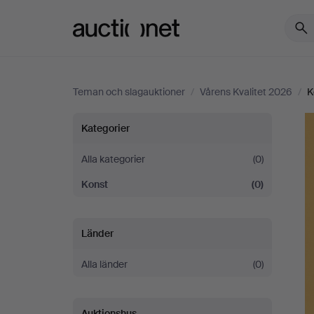
Auctionet.com
Teman och slagauktioner
/
Vårens Kvalitet 2026
/
K
Vårens
Kategorier
Kvalitet
Alla kategorier
(0)
Konst
(0)
2026
Länder
Alla länder
(0)
Auktionshus