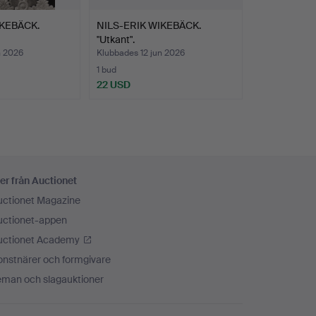
IKEBÄCK.
NILS-ERIK WIKEBÄCK.
"Utkant".
n 2026
Klubbades 12 jun 2026
1 bud
22 USD
er från Auctionet
uctionet Magazine
uctionet-appen
uctionet Academy
onstnärer och formgivare
eman och slagauktioner