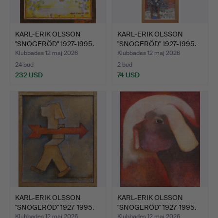
KARL-ERIK OLSSON
KARL-ERIK OLSSON
"SNOGERÖD" 1927-1995.
"SNOGERÖD" 1927-1995.
BLA…
BLA…
Klubbades 12 maj 2026
Klubbades 12 maj 2026
24 bud
2 bud
232 USD
74 USD
KARL-ERIK OLSSON
KARL-ERIK OLSSON
"SNOGERÖD" 1927-1995.
"SNOGERÖD" 1927-1995.
MET…
OLJ…
Klubbades 12 maj 2026
Klubbades 12 maj 2026