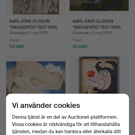
KARL-ERIK OLSSON
KARL-ERIK OLSSON
"SNOGERÖD" 1927-1995.
"SNOGERÖD" 1927-1995.
TUS…
SCR…
Klubbades 12 maj 2026
Klubbades 12 maj 2026
2 bud
1 bud
53 USD
32 USD
Vi använder cookies
Denna tjänst är en del av Auctionet-plattformen.
KARL-ERIK OLSSON
KARL-ERIK OLSSON
Vissa cookies är nödvändiga för att tillhandahålla
"SNOGERÖD" 1927-1995.
"SNOGERÖD" 1927-1995.
tjänsten, medan du kan hantera eller återkalla ditt
OLJ…
OLJ…
Klubbades 12 maj 2026
Klubbades 12 maj 2026