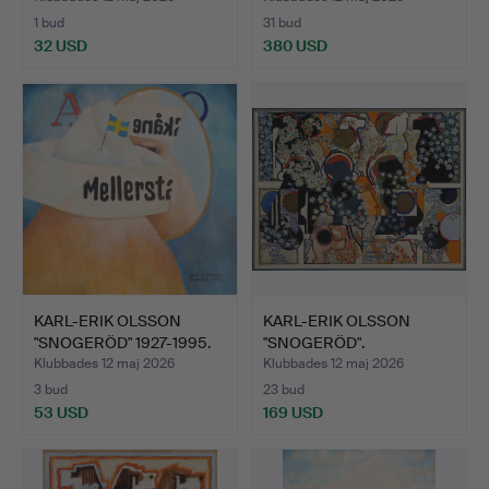
1 bud
31 bud
32 USD
380 USD
KARL-ERIK OLSSON
KARL-ERIK OLSSON
"SNOGERÖD" 1927-1995.
"SNOGERÖD".
OLJ…
"HYSTERISK HÖ…
Klubbades 12 maj 2026
Klubbades 12 maj 2026
3 bud
23 bud
53 USD
169 USD