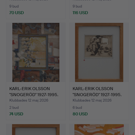
9 bud
9 bud
70 USD
116 USD
KARL-ERIK OLSSON
KARL-ERIK OLSSON
"SNOGERÖD" 1927-1995.
"SNOGERÖD" 1927-1995.
BLA…
ETS…
Klubbades 12 maj 2026
Klubbades 12 maj 2026
2 bud
6 bud
74 USD
80 USD