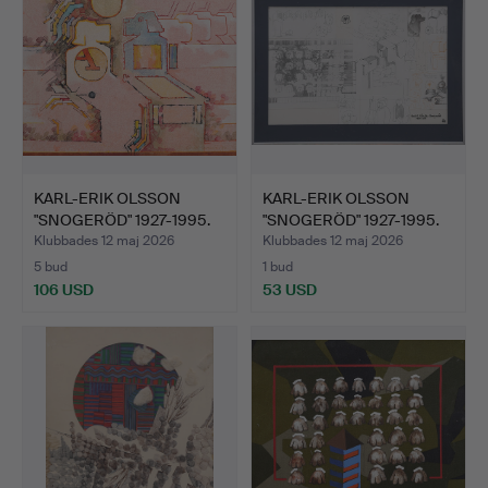
KARL-ERIK OLSSON
KARL-ERIK OLSSON
"SNOGERÖD" 1927-1995.
"SNOGERÖD" 1927-1995.
OLJ…
GRA…
Klubbades 12 maj 2026
Klubbades 12 maj 2026
5 bud
1 bud
106 USD
53 USD