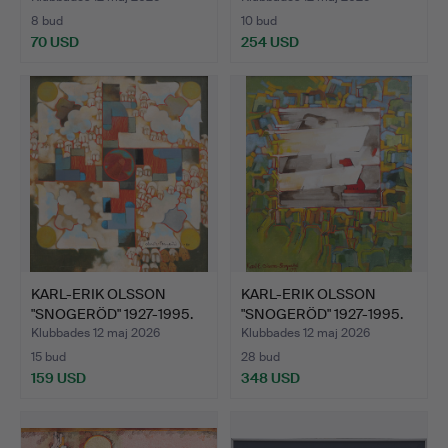
8 bud
10 bud
70 USD
254 USD
KARL-ERIK OLSSON
KARL-ERIK OLSSON
"SNOGERÖD" 1927-1995.
"SNOGERÖD" 1927-1995.
OLJ…
OLJ…
Klubbades 12 maj 2026
Klubbades 12 maj 2026
15 bud
28 bud
159 USD
348 USD