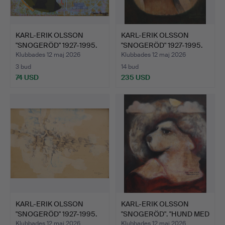
KARL-ERIK OLSSON
KARL-ERIK OLSSON
"SNOGERÖD" 1927-1995.
"SNOGERÖD" 1927-1995.
OLJ…
OLJ…
Klubbades 12 maj 2026
Klubbades 12 maj 2026
3 bud
14 bud
74 USD
235 USD
KARL-ERIK OLSSON
KARL-ERIK OLSSON
"SNOGERÖD" 1927-1995.
"SNOGERÖD". "HUND MED
BLA…
MOL…
Klubbades 12 maj 2026
Klubbades 12 maj 2026