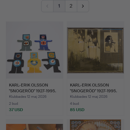
1
2
KARL-ERIK OLSSON
KARL-ERIK OLSSON
"SNOGERÖD" 1927-1995.
"SNOGERÖD" 1927-1995.
FEM…
OLJ…
Klubbades 12 maj 2026
Klubbades 12 maj 2026
2 bud
4 bud
37 USD
85 USD