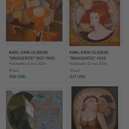
KARL-ERIK OLSSON
KARL-ERIK OLSSON
"SNOGERÖD" 1927-1995.
"SNOGERÖD". HOS
OLJ…
FRISÖREN.
Klubbades 12 maj 2026
Klubbades 12 maj 2026
16 bud
14 bud
206 USD
327 USD