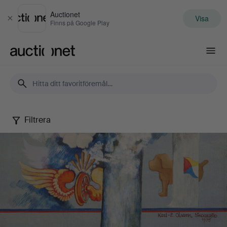
Auctionet
Visa
Stäng
Finns på Google Play
Auctionet.com
Filtrera
Karl-
Erik
Olsson
"Snogeröd"