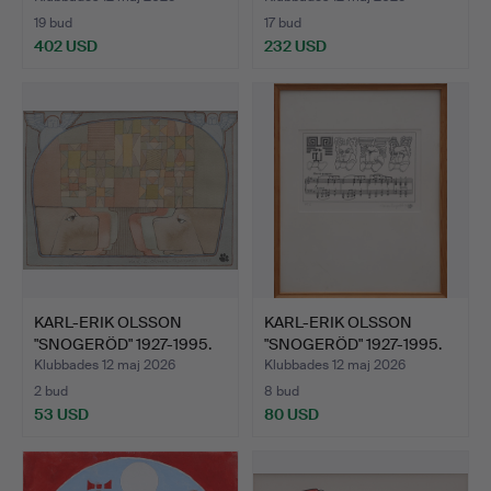
19 bud
17 bud
402 USD
232 USD
KARL-ERIK OLSSON
KARL-ERIK OLSSON
"SNOGERÖD" 1927-1995.
"SNOGERÖD" 1927-1995.
AKV…
TRY…
Klubbades 12 maj 2026
Klubbades 12 maj 2026
2 bud
8 bud
53 USD
80 USD