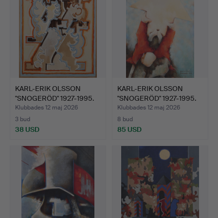
KARL-ERIK OLSSON
KARL-ERIK OLSSON
"SNOGERÖD" 1927-1995.
"SNOGERÖD" 1927-1995.
GOU…
OLJ…
Klubbades 12 maj 2026
Klubbades 12 maj 2026
3 bud
8 bud
38 USD
85 USD