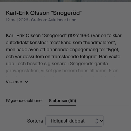
Karl-Erik Olsson "Snogeröd"
12 maj 2026
· Crafoord Auktioner Lund
Karl-Erik Olsson ”Snogeröd” (1927-1995) var en folkkär
autodidakt konstnär mest känd som ”hundmålaren”,
men hade även ett brinnande engagemang för flyget,
och var dessutom en framstående fotograf. Han växte
upp i och bosatte sig senare i Snogeröds gamla
järnvägsstation, vilket gav honom hans tillnamn. Från
konstnärens sterbhus kommer nu ett stort antal verk
Visa mer
både med och utan hundar.
Välkomna till Crafoord Auktioner Lund!
Pågående auktioner
Slutpriser
(55)
Slutpriser
Sortera