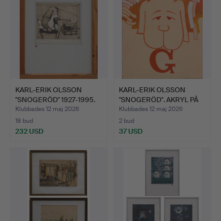
KARL-ERIK OLSSON
KARL-ERIK OLSSON
"SNOGERÖD" 1927-1995.
"SNOGERÖD". AKRYL PÅ
ETS…
DUK,…
Klubbades 12 maj 2026
Klubbades 12 maj 2026
18 bud
2 bud
232 USD
37 USD