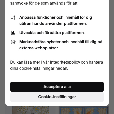
samtycke för de som används för att:
13 bud
9 bud
116 USD
159 USD
Anpassa funktioner och innehåll för dig
utifrån hur du använder plattformen.
Utveckla och förbättra plattformen.
Marknadsföra nyheter och innehåll till dig på
externa webbplatser.
Du kan läsa mer i vår
integritetspolicy
och hantera
dina cookieinställningar nedan.
KARL-ERIK OLSSON
KARL-ERIK OLSSON
"SNOGERÖD" 1927-1995.
"SNOGERÖD" 1927-1995.
OLJ…
TRI…
Klubbades 12 maj 2026
Klubbades 12 maj 2026
Acceptera alla
6 bud
4 bud
232 USD
211 USD
Cookie-inställningar