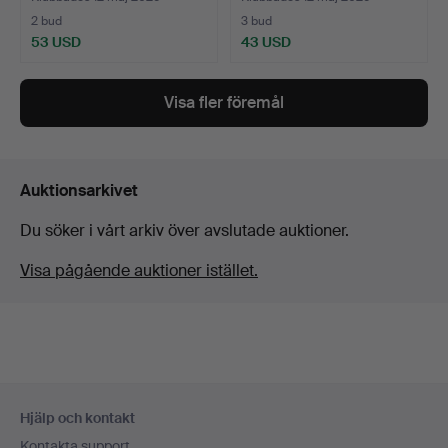
2 bud
3 bud
53 USD
43 USD
Visa fler föremål
Auktionsarkivet
Du söker i vårt arkiv över avslutade auktioner.
Visa pågående auktioner istället.
Sidfotsnavigation
Hjälp och kontakt
Kontakta support