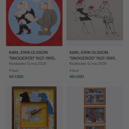
KARL-ERIK OLSSON
KARL-ERIK OLSSON
"SNOGERÖD" 1927-1995.
"SNOGERÖD" 1927-1995.
OLJ…
SER…
Klubbades 12 maj 2026
Klubbades 12 maj 2026
11 bud
4 bud
90 USD
48 USD