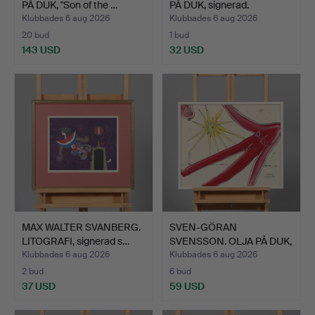
PÅ DUK, "Son of the …
PÅ DUK, signerad.
Klubbades 6 aug 2026
Klubbades 6 aug 2026
20 bud
1 bud
143 USD
32 USD
MAX WALTER SVANBERG.
SVEN-GÖRAN
LITOGRAFI, signerad s…
SVENSSON. OLJA PÅ DUK,
signerad…
Klubbades 6 aug 2026
Klubbades 6 aug 2026
2 bud
6 bud
37 USD
59 USD