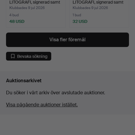
LITOGRAFI, signerad samt
LITOGRAFI, signerad samt
nu…
nu…
Klubbades 9 jul 2026
Klubbades 9 jul 2026
4 bud
1 bud
48 USD
32 USD
Visa fler föremål
Bevaka sökning
Auktionsarkivet
Du söker i vårt arkiv över avslutade auktioner.
Visa pågående auktioner istället.