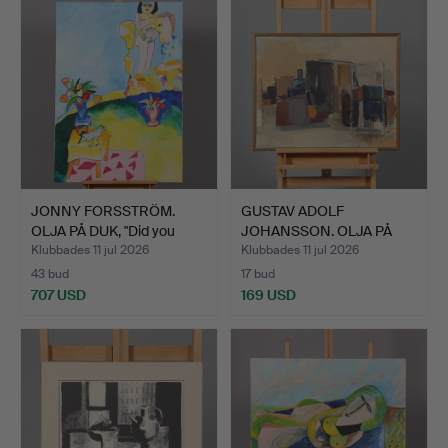
JONNY FORSSTRÖM.
GUSTAV ADOLF
OLJA PÅ DUK, "Did you
JOHANSSON. OLJA PÅ
mak…
DUK, signe…
Klubbades 11 jul 2026
Klubbades 11 jul 2026
43 bud
17 bud
707 USD
169 USD