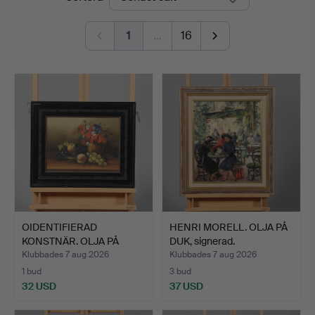
1
…
16
OIDENTIFIERAD
HENRI MORELL. OLJA PÅ
KONSTNÄR. OLJA PÅ
DUK, signerad.
PANNÅ, sti…
Klubbades 7 aug 2026
Klubbades 7 aug 2026
1 bud
3 bud
32 USD
37 USD