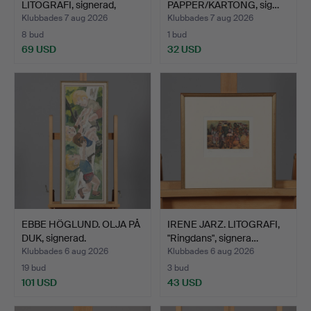
LITOGRAFI, signerad,
PAPPER/KARTONG, sig…
numrer…
Klubbades 7 aug 2026
Klubbades 7 aug 2026
8 bud
1 bud
69 USD
32 USD
EBBE HÖGLUND. OLJA PÅ
IRENE JARZ. LITOGRAFI,
DUK, signerad.
"Ringdans", signera…
Klubbades 6 aug 2026
Klubbades 6 aug 2026
19 bud
3 bud
101 USD
43 USD