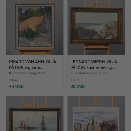
RIKARD VON AHN. OLJA
LEONARD WIEDH. OLJA
PÅ DUK, signerad.
PÅ DUK, kustmotiv, sig…
Klubbades 7 aug 2026
Klubbades 7 aug 2026
3 bud
1 bud
43 USD
32 USD