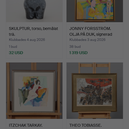
SKULPTUR, torso, bemålat
JONNY FORSSTRÖM.
trä.
OLJA PÅ DUK, signerad
sam…
Klubbades 4 aug 2026
Klubbades 3 aug 2026
1 bud
38 bud
32 USD
1 319 USD
ITZCHAK TARKAY.
THEO TOBIASSE.