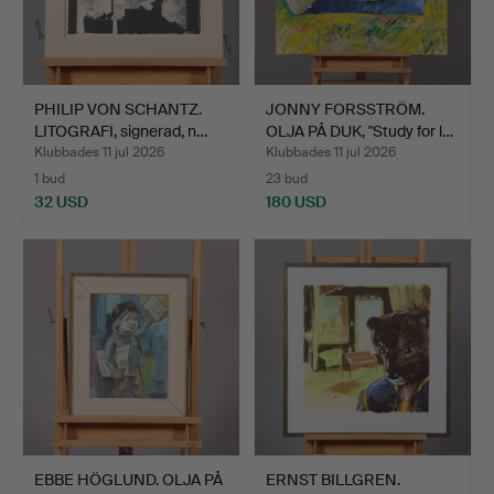
PHILIP VON SCHANTZ.
JONNY FORSSTRÖM.
LITOGRAFI, signerad, n…
OLJA PÅ DUK, "Study for l…
Klubbades 11 jul 2026
Klubbades 11 jul 2026
1 bud
23 bud
32 USD
180 USD
EBBE HÖGLUND. OLJA PÅ
ERNST BILLGREN.