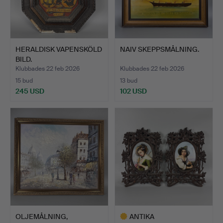
HERALDISK VAPENSKÖLD
NAIV SKEPPSMÅLNING.
BILD.
Klubbades 22 feb 2026
Klubbades 22 feb 2026
15 bud
13 bud
245 USD
102 USD
OLJEMÅLNING,
ANTIKA