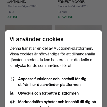
JAKTHUND.
ERNEST MOORE.
Klubbades 14 jun 2026
Klubbades 14 jun 2026
1 bud
24 bud
41 USD
1 352 USD
Utvalt
föremål
Vi använder cookies
Denna tjänst är en del av Auctionet-plattformen.
Vissa cookies är nödvändiga för att tillhandahålla
tjänsten, medan du kan hantera eller återkalla ditt
samtycke för de som används för att:
MARINMÅLNING, OLJA,
OLJEMÅLNING, EDUARD
Anpassa funktioner och innehåll för dig
ERNEST MOORE.
STEINBACH.
utifrån hur du använder plattformen.
Klubbades 14 jun 2026
Klubbades 14 jun 2026
5 bud
1 bud
Utveckla och förbättra plattformen.
189 USD
405 USD
Marknadsföra nyheter och innehåll till dig på