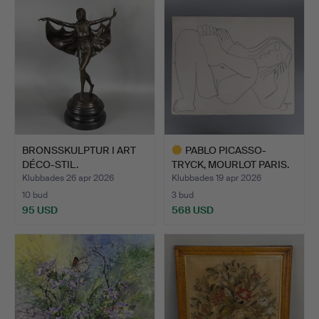
BRONSSKULPTUR I ART
PABLO PICASSO-
DÉCO-STIL.
TRYCK, MOURLOT PARIS.
Klubbades 26 apr 2026
Klubbades 19 apr 2026
10 bud
3 bud
95 USD
568 USD
Utvalt
föremål