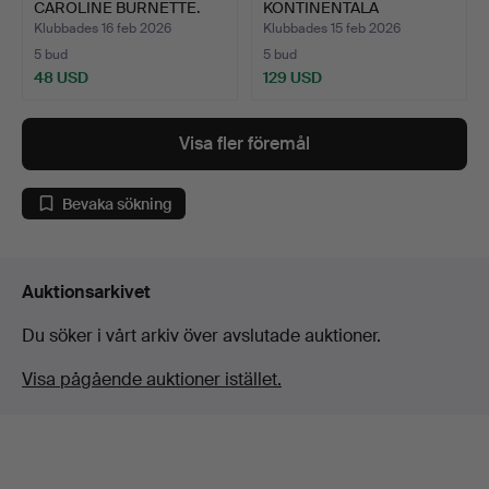
CAROLINE BURNETTE.
KONTINENTALA
PORTRÄTT PÅ PORSLIN.
Klubbades 16 feb 2026
Klubbades 15 feb 2026
5 bud
5 bud
48 USD
129 USD
Utvalt
föremål
Visa fler föremål
Bevaka sökning
Auktionsarkivet
Du söker i vårt arkiv över avslutade auktioner.
Visa pågående auktioner istället.