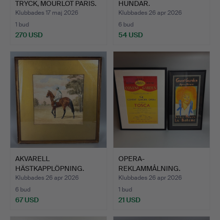
TRYCK, MOURLOT PARIS.
HUNDAR.
Klubbades 17 maj 2026
Klubbades 26 apr 2026
1 bud
6 bud
270 USD
54 USD
Utvalt
föremål
AKVARELL
OPERA-
HÄSTKAPPLÖPNING.
REKLAMMÅLNING.
Klubbades 26 apr 2026
Klubbades 26 apr 2026
6 bud
1 bud
67 USD
21 USD