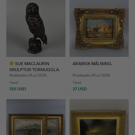
SUE MACLAURIN
ARABISK MÅLNING.
SKULPTUR TORNUGGLA.
Klubbades 26 jul 2026
Klubbades 26 jul 2026
1 bud
1 bud
135 USD
27 USD
Utvalt
föremål