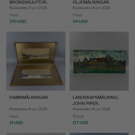
BRONSSKULPTUR.
OLJEMÅLNINGAR.
Klubbades 21 jun 2026
Klubbades 14 jun 2026
1 bud
3 bud
270 USD
34 USD
HAMNMÅLNINGAR.
LANDSKAPSMÅLNING,
JOHN PIPER.
Klubbades 14 jun 2026
Klubbades 14 jun 2026
1 bud
13 bud
21 USD
177 USD