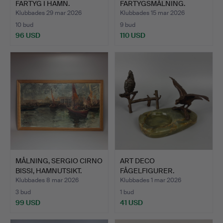
FARTYG I HAMN.
FARTYGSMÅLNING.
Klubbades 29 mar 2026
Klubbades 15 mar 2026
10 bud
9 bud
96 USD
110 USD
MÅLNING, SERGIO CIRNO
ART DECO
BISSI, HAMNUTSIKT.
FÅGELFIGURER.
Klubbades 8 mar 2026
Klubbades 1 mar 2026
3 bud
1 bud
99 USD
41 USD