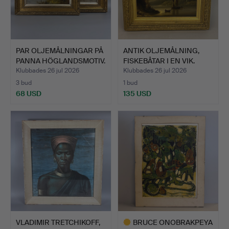
PAR OLJEMÅLNINGAR PÅ
ANTIK OLJEMÅLNING,
PANNA HÖGLANDSMOTIV.
FISKEBÅTAR I EN VIK.
Klubbades 26 jul 2026
Klubbades 26 jul 2026
3 bud
1 bud
68 USD
135 USD
VLADIMIR TRETCHIKOFF,
BRUCE ONOBRAKPEYA