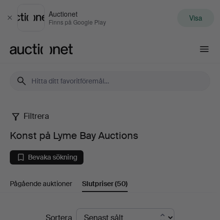
Auctionet
Visa
Stäng
Finns på Google Play
Auctionet.com
Filtrera
Konst
Konst på Lyme Bay Auctions
på
Bevaka sökning
Lyme
Pågående auktioner
Slutpriser
(50)
Bay
Auctions
Slutpriser
Sortera