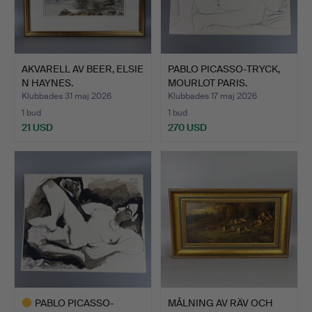
AKVARELL AV BEER, ELSIE
PABLO PICASSO-TRYCK,
N HAYNES.
MOURLOT PARIS.
Klubbades 31 maj 2026
Klubbades 17 maj 2026
1 bud
1 bud
21 USD
270 USD
PABLO PICASSO-
MÅLNING AV RÄV OCH