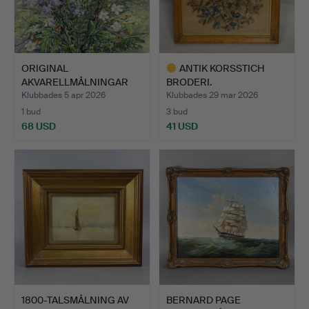
ORIGINAL
ANTIK KORSSTICH
AKVARELLMÅLNINGAR
BRODERI.
LINDA MANNION.
Klubbades 5 apr 2026
Klubbades 29 mar 2026
1 bud
3 bud
68 USD
41 USD
Utvalt
föremål
1800-TALSMÅLNING AV
BERNARD PAGE