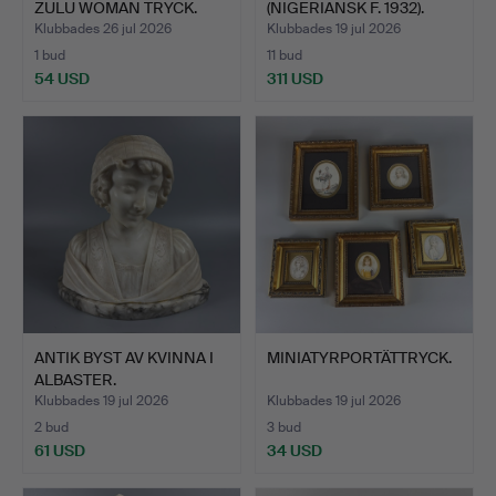
ZULU WOMAN TRYCK.
(NIGERIANSK F. 1932).
Klubbades 26 jul 2026
Klubbades 19 jul 2026
1 bud
11 bud
54 USD
311 USD
Utvalt
föremål
ANTIK BYST AV KVINNA I
MINIATYRPORTÄTTRYCK.
ALBASTER.
Klubbades 19 jul 2026
Klubbades 19 jul 2026
2 bud
3 bud
61 USD
34 USD