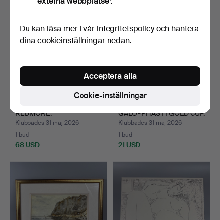
externa webbplatser.
Du kan läsa mer i vår
integritetspolicy
och hantera
dina cookieinställningar nedan.
Acceptera alla
Cookie-inställningar
ANTIK OLJEMÅLNING, E K
MÅLNING AV
REDMORE.
GALOPPHÄST I GOLD CUP.
Klubbades 31 maj 2026
Klubbades 31 maj 2026
1 bud
1 bud
68 USD
21 USD