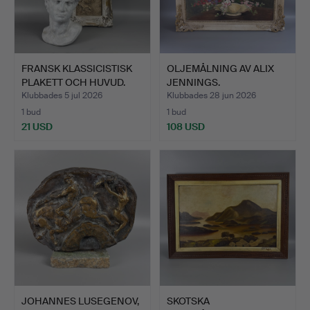
FRANSK KLASSICISTISK
OLJEMÅLNING AV ALIX
PLAKETT OCH HUVUD.
JENNINGS.
Klubbades 5 jul 2026
Klubbades 28 jun 2026
1 bud
1 bud
21 USD
108 USD
JOHANNES LUSEGENOV,
SKOTSKA