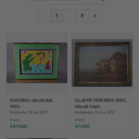
1
…
8
GUSTAVO. olja på duk,
OLJA PÅ TRÄFIBER, 1883,
1993.
villa på Capri.
Klubbades 18 jun 2017
Klubbades 30 maj 2017
5 bud
4 bud
347 USD
47 USD