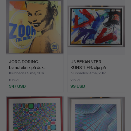
JÖRG DÖRING.
UNBEKANNTER
blandteknik på duk.
KÜNSTLER. olja på
spånskivor.
Klubbades 9 maj 2017
Klubbades 9 maj 2017
8 bud
2 bud
347 USD
99 USD