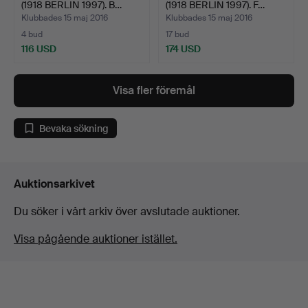
(1918 BERLIN 1997). B…
(1918 BERLIN 1997). F…
Klubbades 15 maj 2016
Klubbades 15 maj 2016
4 bud
17 bud
116 USD
174 USD
Visa fler föremål
Bevaka sökning
Auktionsarkivet
Du söker i vårt arkiv över avslutade auktioner.
Visa pågående auktioner istället.