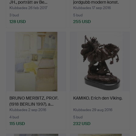
JH., porträtt av Be…
jordgubb modern konst.
Klubbades 26 feb 2017
Klubbades 17 sep 2016
3 bud
5 bud
128 USD
255 USD
BRUNO MERBITZ, PROF.
KAMIKO. Erich den Viking.
(1918 BERLIN 1997). a…
Klubbades 2 sep 2016
Klubbades 29 aug 2016
4 bud
5 bud
115 USD
232 USD