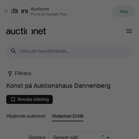
Auctionet
Visa
Stäng
Finns på Google Play
Auctionet.com
Filtrera
Konst
Konst på Auktionshaus Dannenberg
på
Bevaka sökning
Auktionshaus
Pågående auktioner
Slutpriser
(338)
Dannenberg
Slutpriser
Sortera