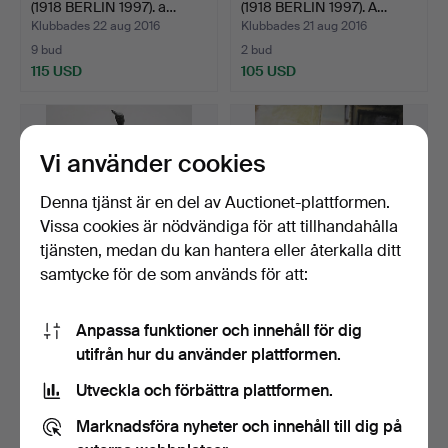
(1918 BERLIN 1997). a…
(1918 BERLIN 1997). A…
Klubbades 22 aug 2016
Klubbades 21 aug 2016
9 bud
2 bud
115 USD
105 USD
Vi använder cookies
Denna tjänst är en del av Auctionet-plattformen.
Vissa cookies är nödvändiga för att tillhandahålla
tjänsten, medan du kan hantera eller återkalla ditt
samtycke för de som används för att:
MILO. dansare naken.
BRUNO MERBITZ, PROF.
Anpassa funktioner och innehåll för dig
(1918 BERLIN 1997). a…
utifrån hur du använder plattformen.
Klubbades 21 aug 2016
Klubbades 8 aug 2016
18 bud
2 bud
Utveckla och förbättra plattformen.
412 USD
116 USD
Marknadsföra nyheter och innehåll till dig på