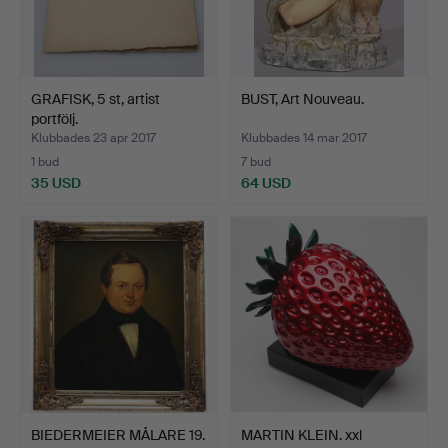
GRAFISK, 5 st, artist
BUST, Art Nouveau.
portfölj.
Klubbades 23 apr 2017
Klubbades 14 mar 2017
1 bud
7 bud
35 USD
64 USD
BIEDERMEIER MÅLARE 19.
MARTIN KLEIN. xxl