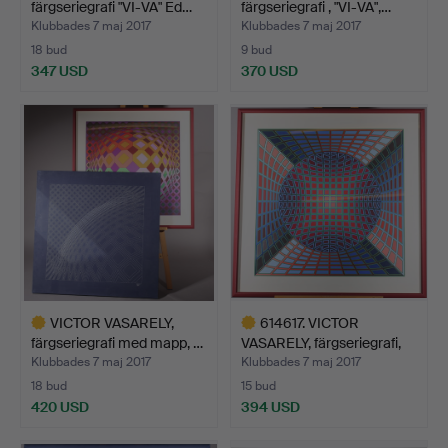
färgseriegrafi "VI-VA" Ed…
färgseriegrafi , "VI-VA",…
Klubbades 7 maj 2017
Klubbades 7 maj 2017
18 bud
9 bud
347 USD
370 USD
Utvalt
Utvalt
föremål
föremål
VICTOR VASARELY,
614617. VICTOR
färgseriegrafi med mapp, …
VASARELY, färgseriegrafi,
"…
Klubbades 7 maj 2017
Klubbades 7 maj 2017
18 bud
15 bud
420 USD
394 USD
Utvalt
Utvalt