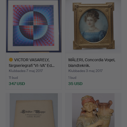
föremål
föremål
VICTOR VASARELY,
MÅLERI, Concordia Vogel,
färgseriegrafi "VI-VA" Ed…
blandteknik.
Klubbades 7 maj 2017
Klubbades 3 maj 2017
11 bud
1 bud
347 USD
35 USD
Utvalt
föremål