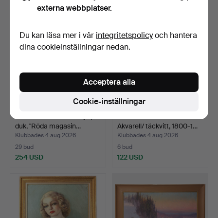
externa webbplatser.
Du kan läsa mer i vår
integritetspolicy
och hantera
dina cookieinställningar nedan.
Acceptera alla
Cookie-inställningar
KURT JUNGSTEDT. Olja på
OKÄND KONSTNÄR.
duk, "Röda magasin…
Akvarell/ täckvitt, 1800-t…
Klubbades 4 aug 2026
Klubbades 4 aug 2026
29 bud
6 bud
254 USD
122 USD