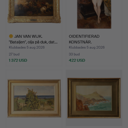
JAN VAN WIJK.
OIDENTIFIERAD
"Bataljen", olja på duk, dat…
KONSTNÄR.
Akademimålning eft…
Klubbades 5 aug 2026
Klubbades 5 aug 2026
27 bud
33 bud
1 372 USD
422 USD
Utvalt
föremål