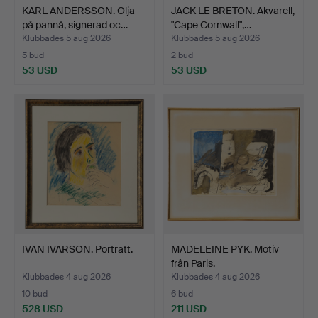
KARL ANDERSSON. Olja
JACK LE BRETON. Akvarell,
på pannå, signerad oc…
"Cape Cornwall",…
Klubbades 5 aug 2026
Klubbades 5 aug 2026
5 bud
2 bud
53 USD
53 USD
IVAN IVARSON. Porträtt.
MADELEINE PYK. Motiv
från Paris.
Klubbades 4 aug 2026
Klubbades 4 aug 2026
10 bud
6 bud
528 USD
211 USD