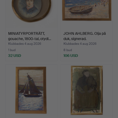
MINIATYRPORTRÄTT,
JOHN AHLBERG. Olja på
gouache, 1800-tal, otydl…
duk, signerad.
Klubbades 4 aug 2026
Klubbades 4 aug 2026
1 bud
8 bud
32 USD
106 USD