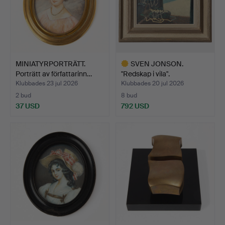
MINIATYRPORTRÄTT.
SVEN JONSON.
Porträtt av författarinn…
"Redskap i vila".
Klubbades 23 jul 2026
Klubbades 20 jul 2026
2 bud
8 bud
37 USD
792 USD
Utvalt
föremål