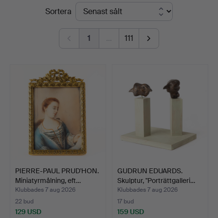
Slutpriser
Sortera
1
…
111
PIERRE-PAUL PRUD'HON.
GUDRUN EDUARDS.
Miniatyrmålning, eft…
Skulptur, "Porträttgalleri…
Klubbades 7 aug 2026
Klubbades 7 aug 2026
22 bud
17 bud
129 USD
159 USD