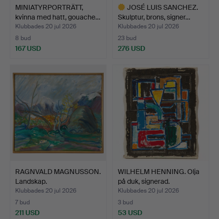
MINIATYRPORTRÄTT,
JOSÉ LUIS SANCHEZ.
kvinna med hatt, gouache…
Skulptur, brons, signer…
Klubbades 20 jul 2026
Klubbades 20 jul 2026
8 bud
23 bud
167 USD
276 USD
Utvalt
föremål
RAGNVALD MAGNUSSON.
WILHELM HENNING. Olja
Landskap.
på duk, signerad.
Klubbades 20 jul 2026
Klubbades 20 jul 2026
7 bud
3 bud
211 USD
53 USD