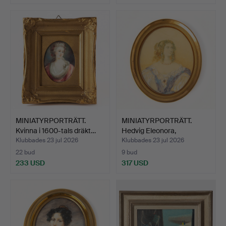
MINIATYRPORTRÄTT.
MINIATYRPORTRÄTT.
Kvinna i 1600-tals dräkt…
Hedvig Eleonora,
gouache…
Klubbades 23 jul 2026
Klubbades 23 jul 2026
22 bud
9 bud
233 USD
317 USD