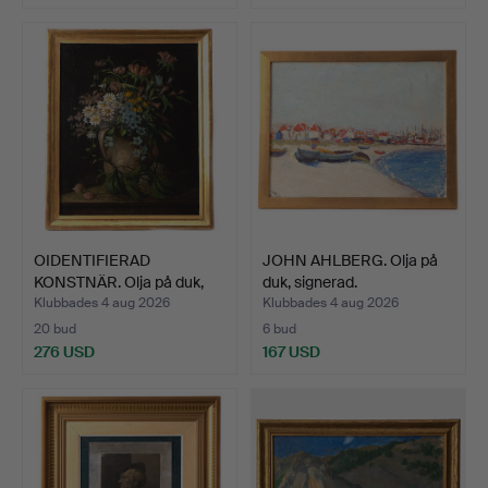
OIDENTIFIERAD
JOHN AHLBERG. Olja på
KONSTNÄR. Olja på duk,
duk, signerad.
monog…
Klubbades 4 aug 2026
Klubbades 4 aug 2026
20 bud
6 bud
276 USD
167 USD