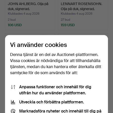
JOHN AHLBERG. Olja på
LENNART ROSENSOHN.
duk, signerad.
Olja på duk, signerad.
Klubbades 4 aug 2026
Klubbades 4 aug 2026
2 bud
27 bud
106 USD
159 USD
Vi använder cookies
Denna tjänst är en del av Auctionet-plattformen.
Vissa cookies är nödvändiga för att tillhandahålla
tjänsten, medan du kan hantera eller återkalla ditt
samtycke för de som används för att:
Anpassa funktioner och innehåll för dig
OIDENTIFIERAD
OIDENTIFIERAD
utifrån hur du använder plattformen.
KONSTNÄR. Olja på duk,
KONSTNÄR, olja på duk, ett
dater…
p…
Klubbades 4 aug 2026
Klubbades 4 aug 2026
Utveckla och förbättra plattformen.
34 bud
7 bud
454 USD
254 USD
Marknadsföra nyheter och innehåll till dig på