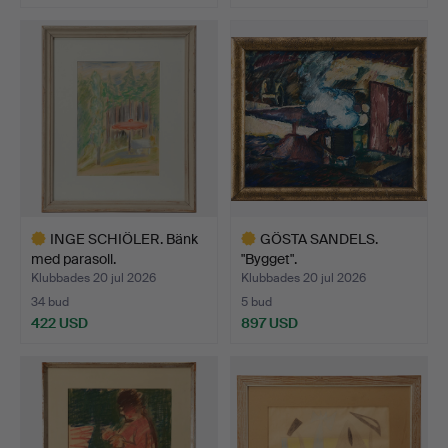
INGE SCHIÖLER. Bänk
GÖSTA SANDELS.
med parasoll.
"Bygget".
Klubbades 20 jul 2026
Klubbades 20 jul 2026
34 bud
5 bud
422 USD
897 USD
Utvalt
Utvalt
föremål
föremål