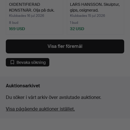
OIDENTIFIERAD
LARS HANSSON. Skulptur,
KONSTNÄR. Olja på duk.
gips, osignerad.
Klubbades 16 jul 2026
Klubbades 15 jul 2026
8 bud
1 bud
169 USD
32 USD
Visa fler föremål
Bevaka sökning
Auktionsarkivet
Du söker i vårt arkiv över avslutade auktioner.
Visa pågående auktioner istället.