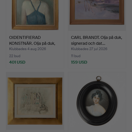
OIDENTIFIERAD
CARL BRANDT. Olja på duk,
KONSTNÄR. Olja på duk,
signerad och dat…
signe…
Klubbades 4 aug 2026
Klubbades 27 jul 2026
22 bud
11 bud
401 USD
159 USD