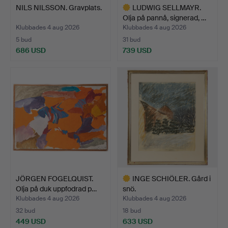
NILS NILSSON. Gravplats.
LUDWIG SELLMAYR.
Olja på pannå, signerad, …
Klubbades 4 aug 2026
Klubbades 4 aug 2026
5 bud
31 bud
686 USD
739 USD
Utvalt
föremål
JÖRGEN FOGELQUIST.
INGE SCHIÖLER. Gård i
Olja på duk uppfodrad p…
snö.
Klubbades 4 aug 2026
Klubbades 4 aug 2026
32 bud
18 bud
449 USD
633 USD