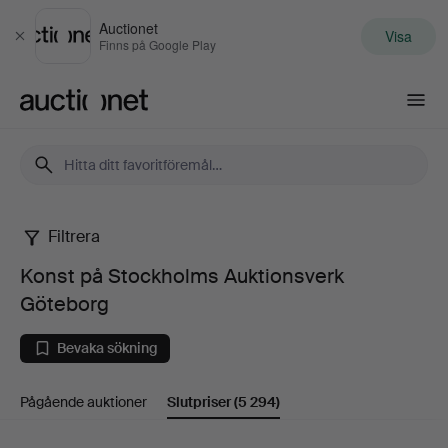
Auctionet
Visa
Stäng
Finns på Google Play
Auctionet.com
Filtrera
Konst
Konst på Stockholms Auktionsverk
på
Göteborg
Stockholms
Bevaka sökning
Auktionsverk
Pågående auktioner
Slutpriser
(5 294)
Göteborg