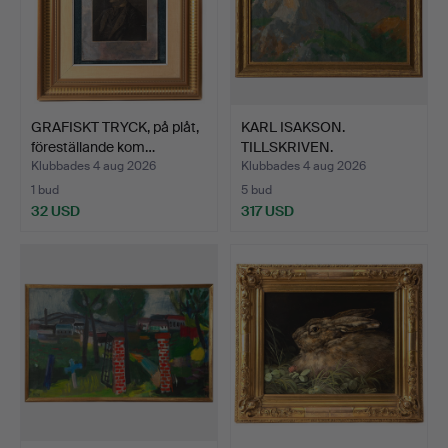
GRAFISKT TRYCK, på plåt,
KARL ISAKSON.
föreställande kom…
TILLSKRIVEN.
Bergslandskap.
Klubbades 4 aug 2026
Klubbades 4 aug 2026
1 bud
5 bud
32 USD
317 USD