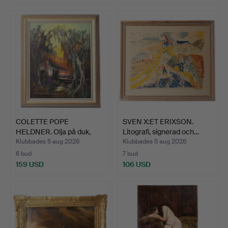
COLETTE POPE
SVEN X:ET ERIXSON.
HELDNER. Olja på duk,
Litografi, signerad och…
signera…
Klubbades 5 aug 2026
Klubbades 5 aug 2026
6 bud
7 bud
159 USD
106 USD