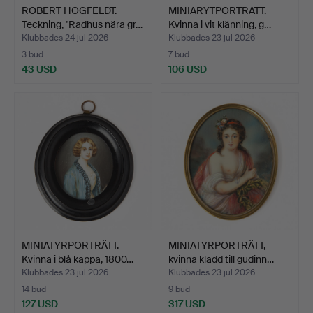
ROBERT HÖGFELDT.
MINIARYTPORTRÄTT.
Teckning, "Radhus nära gr…
Kvinna i vit klänning, g…
Klubbades 24 jul 2026
Klubbades 23 jul 2026
3 bud
7 bud
43 USD
106 USD
MINIATYRPORTRÄTT.
MINIATYRPORTRÄTT,
Kvinna i blå kappa, 1800…
kvinna klädd till gudinn…
Klubbades 23 jul 2026
Klubbades 23 jul 2026
14 bud
9 bud
127 USD
317 USD