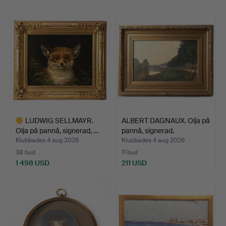
Utvalt
föremål
LUDWIG SELLMAYR.
ALBERT DAGNAUX. Olja på
Olja på pannå, signerad, …
pannå, signerad.
Klubbades 4 aug 2026
Klubbades 4 aug 2026
38 bud
11 bud
1 498 USD
211 USD
Utvalt
föremål