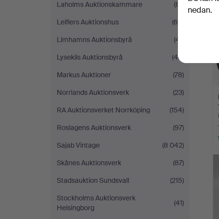
Laholms Auktionskammare
(81)
nedan.
Leiflers Auktionshus
(60)
Limhamns Auktionsbyrå
(41)
Lysekils Auktionsbyrå
(45)
Markus Auktioner
(78)
Norrlands Auktionsverk
(23)
RA Auktionsverket Norrköping
(154)
Roslagens Auktionsverk
(97)
Sajab Vintage
(8 042)
Skånes Auktionsverk
(87)
Stadsauktion Sundsvall
(215)
Stockholms Auktionsverk
(41)
Helsingborg