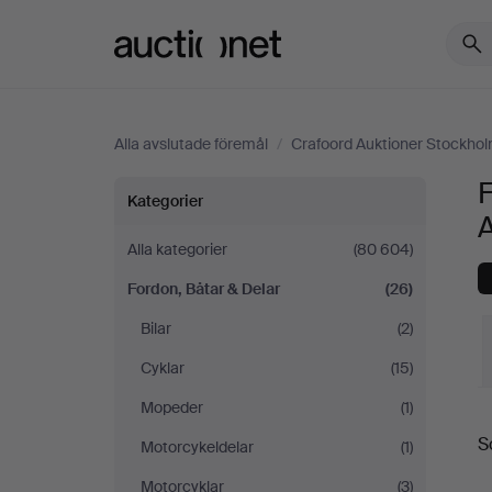
Auctionet.com
Alla avslutade föremål
/
Crafoord Auktioner Stockho
F
Fordon,
Kategorier
Båtar
Alla kategorier
(80 604)
Fordon, Båtar & Delar
(26)
&
Bilar
(2)
Delar
Cyklar
(15)
på
Mopeder
(1)
S
S
Motorcykeldelar
(1)
Crafoord
Motorcyklar
(3)