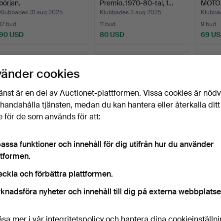
början.
Premio, 1970-80-tal, 1…
MOTO
AUTH
Klubbades 31 aug 2025
Klubbades 3 aug 2025
Klubba
12 bud
11 bud
9 bud
90 USD
80 USD
69 U
vänder cookies
änst är en del av Auctionet-plattformen. Vissa cookies är nöd
illhandahålla tjänsten, medan du kan hantera eller återkalla ditt
 för de som används för att:
assa funktioner och innehåll för dig utifrån hur du använder
ttformen.
AFFISCHER, 2 st,
AFFISCH, Trike /
HERRC
Motorcykel / Trike, Color…
motorcykel i månlandskap,
Tarfek
eckla och förbättra plattformen.
…
Klubbades 5 jul 2024
Klubbades 5 jul 2024
Klubba
2 bud
2 bud
7 bud
knadsföra nyheter och innehåll till dig på externa webbplatse
53 USD
53 USD
138 U
äsa mer i vår
integritetspolicy
och hantera dina cookieinställn