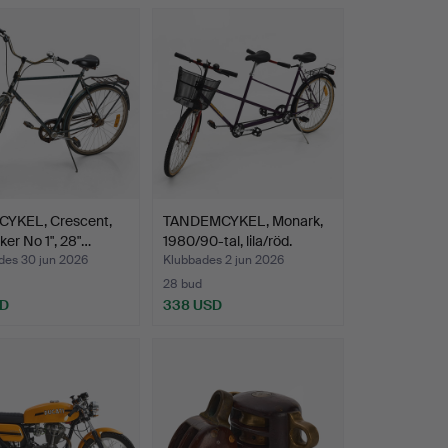
YKEL, Crescent,
TANDEMCYKEL, Monark,
iker No 1", 28"…
1980/90-tal, lila/röd.
des 30 jun 2026
Klubbades 2 jun 2026
28 bud
SD
338 USD