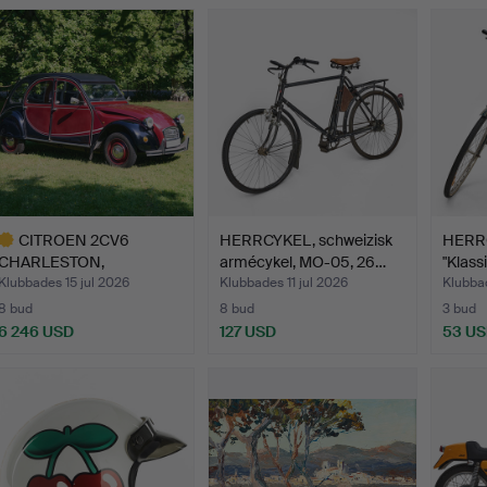
CITROEN 2CV6
HERRCYKEL, schweizisk
HERRC
CHARLESTON,
armécykel, MO-05, 26…
"Klass
nybesiktigad, 3 ä…
Klubbades 15 jul 2026
Klubbades 11 jul 2026
Klubba
8 bud
8 bud
3 bud
6 246 USD
127 USD
53 U
valt
öremål