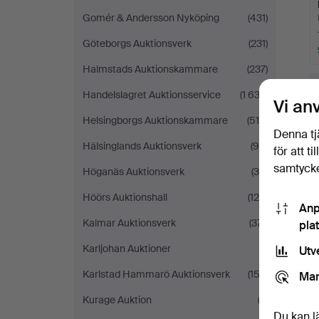
Gomér & Andersson Nyköping
(431)
Göteborgs Auktionsverk
(231)
Halmstads Auktionskammare
(237)
Handelslagret Auktionsservice
(1 633)
Vi an
Helsingborgs Auktionskammare
(514)
Denna tj
Hälsinglands Auktionsverk
(95)
för att t
samtycke
Höganäs Auktionsverk
(36)
Höörs Auktionshall
(125)
Anp
Kalmar Auktionsverk
(371)
pla
Karljohan Auktioner
(1)
Utv
Karlstad Hammarö Auktionsverk
(153)
Mar
Kurage Auktion
(3)
Du kan l