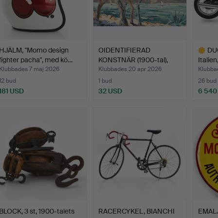
HJÄLM, "Momo design
OIDENTIFIERAD
DU
fighter pacha", med kö…
KONSTNÄR (1900-tal),
Italie
Båtar v…
Klubbades 7 maj 2026
Klubbades 20 apr 2026
Klubba
12 bud
1 bud
26 bud
181 USD
32 USD
6 540
Utvalt
föremål
BLOCK, 3 st, 1900-talets
RACERCYKEL, BIANCHI
EMALJ