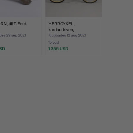
N, till T-Ford.
HERRCYKEL,
kardandriven,
Dürkoppwerke AG, …
des 29 sep 2021
Klubbades 12 aug 2021
15 bud
USD
1 355 USD