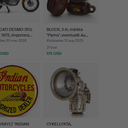
CATI DESMO 350,
BLOCK, 3 st, märkta
n, 1975, importera…
"Plyms", eventuellt Au…
des 30 mar 2026
Klubbades 31 aug 2025
21 bud
 USD
175 USD
SKYLT "INDIAN
CYKELLYKTA,