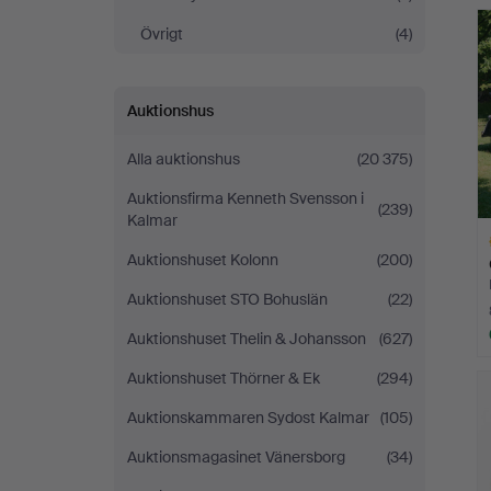
Auktioner
Övrigt
(4)
Stockholm
Auktionshus
Alla auktionshus
(20 375)
Auktionsfirma Kenneth Svensson i
(239)
Kalmar
Auktionshuset Kolonn
(200)
Auktionshuset STO Bohuslän
(22)
Auktionshuset Thelin & Johansson
(627)
Ut
Auktionshuset Thörner & Ek
(294)
f
Auktionskammaren Sydost Kalmar
(105)
Auktionsmagasinet Vänersborg
(34)