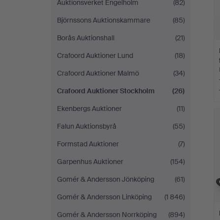
Auktionsverket Engelholm
(82)
Björnssons Auktionskammare
(85)
Borås Auktionshall
(21)
Crafoord Auktioner Lund
(18)
Crafoord Auktioner Malmö
(34)
Crafoord Auktioner Stockholm
(26)
Ekenbergs Auktioner
(11)
Falun Auktionsbyrå
(55)
Formstad Auktioner
(7)
Garpenhus Auktioner
(154)
Gomér & Andersson Jönköping
(61)
Gomér & Andersson Linköping
(1 846)
Gomér & Andersson Norrköping
(894)