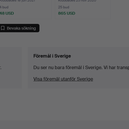
Klubbades 18 jun 2021
Klubbades 25 nov 2020
4 bud
25 bud
48 USD
865 USD
Bevaka sökning
Föremål i Sverige
.
Du ser nu bara föremål i Sverige. Vi har transpor
Visa föremål utanför Sverige