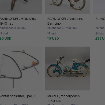
BARNCYKEL, MONARK,
BARNCYKEL, Crescent,
BILHOR
1940-tal.
Bambino.
Klubbades 11 jul 2022
Klubbades 22 maj 2022
Klubba
13 bud
15 bud
24 bud
95 USD
117 USD
233 
Ventilationsrutor, 1 par, T1.
MOPED, monarpeden,
1960-tal.