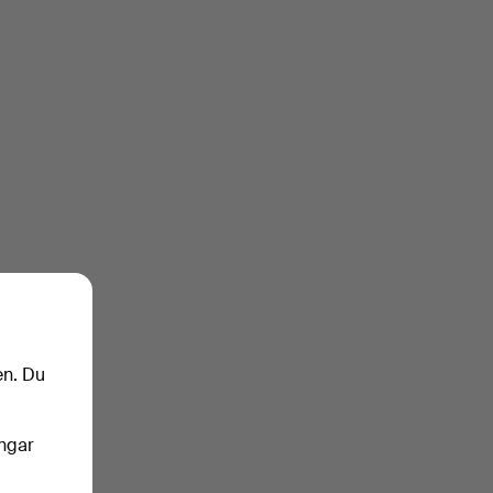
en. Du
ingar