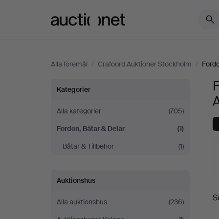
Auctionet.com
Alla föremål
/
Crafoord Auktioner Stockholm
/
Fordo
F
Fordon,
Kategorier
Båtar
Alla kategorier
(705)
Fordon, Båtar & Delar
(1)
&
Båtar & Tillbehör
(1)
Delar
på
Auktionshus
S
Crafoord
Alla auktionshus
(236)
a