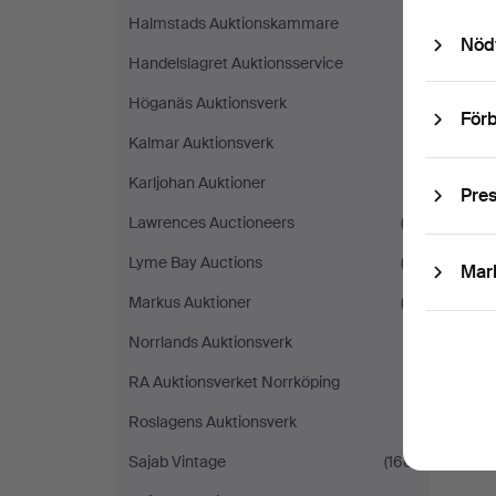
Halmstads Auktionskammare
(1)
Nöd
Handelslagret Auktionsservice
(1)
Höganäs Auktionsverk
(1)
Förb
Kalmar Auktionsverk
(1)
Karljohan Auktioner
(1)
Pre
Lawrences Auctioneers
(2)
Lyme Bay Auctions
(2)
Mar
Markus Auktioner
(3)
Norrlands Auktionsverk
(1)
RA Auktionsverket Norrköping
(1)
Roslagens Auktionsverk
(1)
Sajab Vintage
(168)