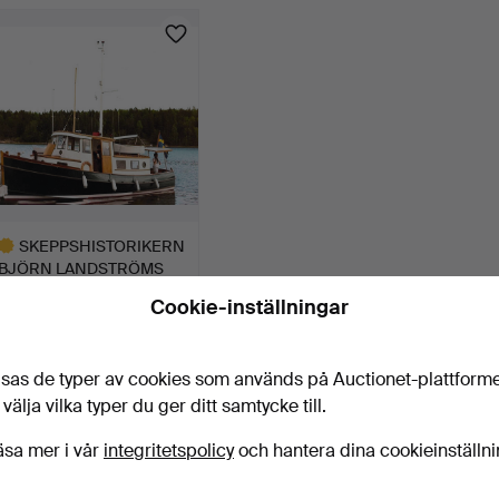
SKEPPSHISTORIKERN
BJÖRN LANDSTRÖMS
MOTORKR…
24 dagar
Cookie-inställningar
7 bud
6 724 USD
valt
sas de typer av cookies som används på Auctionet-plattform
öremål
Bevaka sökning
 välja vilka typer du ger ditt samtycke till.
u kan också söka i
vårt arkiv med avslutade auktioner
.
äsa mer i vår
integritetspolicy
och hantera dina cookieinställn