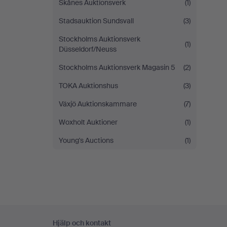
Skånes Auktionsverk
(1)
Stadsauktion Sundsvall
(3)
Stockholms Auktionsverk
(1)
Düsseldorf/Neuss
Stockholms Auktionsverk Magasin 5
(2)
TOKA Auktionshus
(3)
Växjö Auktionskammare
(7)
Woxholt Auktioner
(1)
Young's Auctions
(1)
Sidfotsnavigation
Hjälp och kontakt