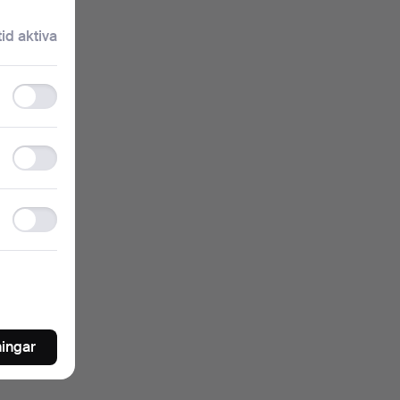
tid aktiva
Functionality
storage
Statistics
storage
Ad
storage
ningar