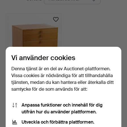
auktioner
Vi använder cookies
Denna tjänst är en del av Auctionet-plattformen.
Vissa cookies är nödvändiga för att tillhandahålla
BYRÅ, teak, 3-lådig.
tjänsten, medan du kan hantera eller återkalla ditt
8 dagar
samtycke för de som används för att:
1 bud
22 USD
Anpassa funktioner och innehåll för dig
utifrån hur du använder plattformen.
Bevaka sökning
Utveckla och förbättra plattformen.
Du kan också söka i
vårt arkiv med avslutade auktioner
.