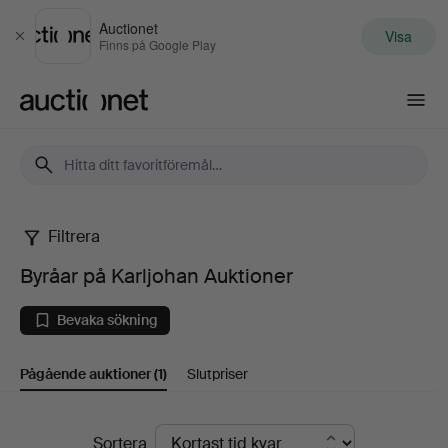
Auctionet
Visa
Stäng
Finns på Google Play
Auctionet.com
Filtrera
Byråar
Byråar på Karljohan Auktioner
på
Bevaka sökning
Karljohan
Pågående auktioner
(1)
Slutpriser
Auktioner
Pågående
Sortera