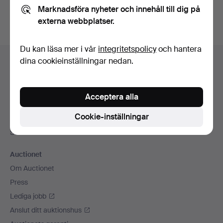
Marknadsföra nyheter och innehåll till dig på
externa webbplatser.
Du kan läsa mer i vår
integritetspolicy
och hantera
Sidfotsnavigation
dina cookieinställningar nedan.
Hjälp och kontakt
Kontakta support
Alla auktionshus
Acceptera alla
Betalningsalternativ
Cookie-inställningar
Vi skickar med
Sociala medier
Auctionet
Om Auctionet
Press
Lediga jobb
Anslut ditt auktionshus