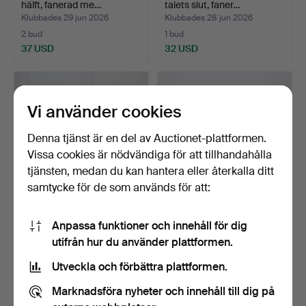
hälft, fanerad me…
talets slut, faner…
Klubbades 29 jun 2026
Klubbades 28 jun 2026
2 bud
1 bud
37 USD
32 USD
Vi använder cookies
Denna tjänst är en del av Auctionet-plattformen.
Vissa cookies är nödvändiga för att tillhandahålla
tjänsten, medan du kan hantera eller återkalla ditt
samtycke för de som används för att:
BYRÅ, rokokostil, 1900-fal,
BYRÅ, Sengustaviansk stil,
Anpassa funktioner och innehåll för dig
välvd form, fa…
1900-tal, mahog…
utifrån hur du använder plattformen.
Klubbades 26 jun 2026
Klubbades 26 jun 2026
2 bud
1 bud
Utveckla och förbättra plattformen.
37 USD
32 USD
Marknadsföra nyheter och innehåll till dig på