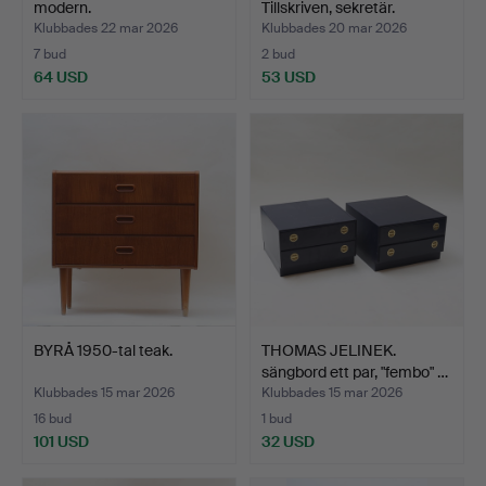
modern.
Tillskriven, sekretär.
Klubbades 22 mar 2026
Klubbades 20 mar 2026
7 bud
2 bud
64 USD
53 USD
BYRÅ 1950-tal teak.
THOMAS JELINEK.
sängbord ett par, "fembo" …
Klubbades 15 mar 2026
Klubbades 15 mar 2026
16 bud
1 bud
101 USD
32 USD