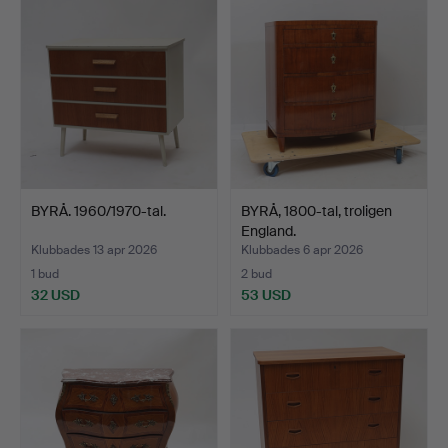
BYRÅ. 1960/1970-tal.
BYRÅ, 1800-tal, troligen
England.
Klubbades 13 apr 2026
Klubbades 6 apr 2026
1 bud
2 bud
32 USD
53 USD