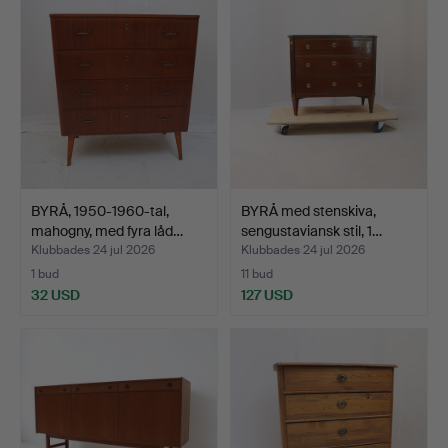
BYRÅ, 1950-1960-tal,
BYRÅ med stenskiva,
mahogny, med fyra låd…
sengustaviansk stil, 1…
Klubbades 24 jul 2026
Klubbades 24 jul 2026
1 bud
11 bud
32 USD
127 USD