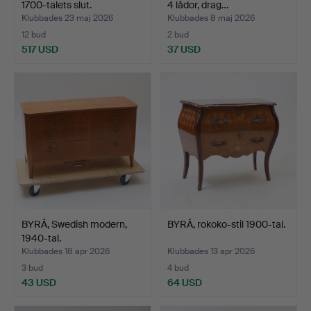
1700-talets slut.
4 lådor, drag…
Klubbades 23 maj 2026
Klubbades 8 maj 2026
12 bud
2 bud
517 USD
37 USD
BYRÅ, Swedish modern,
BYRÅ, rokoko-stil 1900-tal.
1940-tal.
Klubbades 18 apr 2026
Klubbades 13 apr 2026
3 bud
4 bud
43 USD
64 USD