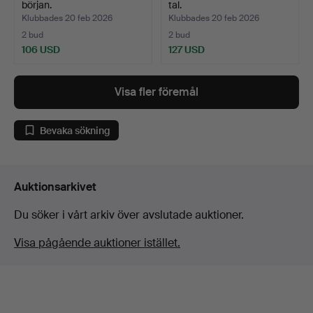
början.
tal.
Klubbades 20 feb 2026
Klubbades 20 feb 2026
2 bud
2 bud
106 USD
127 USD
Visa fler föremål
Bevaka sökning
Auktionsarkivet
Du söker i vårt arkiv över avslutade auktioner.
Visa pågående auktioner istället.