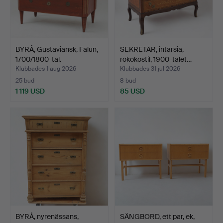
BYRÅ, Gustaviansk, Falun,
SEKRETÄR, intarsia,
1700/1800-tal.
rokokostil, 1900-talet…
Klubbades 1 aug 2026
Klubbades 31 jul 2026
25 bud
8 bud
1 119 USD
85 USD
BYRÅ, nyrenässans,
SÄNGBORD, ett par, ek,