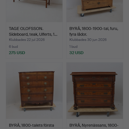
TAGE OLOFSSON.
BYRÅ, 1800-1900-tal, furu,
Sideboard, teak, Ulferts, 1…
fyra lådor.
Klubbades 22 jul 2026
Klubbades 30 jun 2026
6 bud
1 bud
275 USD
32 USD
BYRÅ, 1800-talets första
BYRÅ, Nyrenässans, 1800-