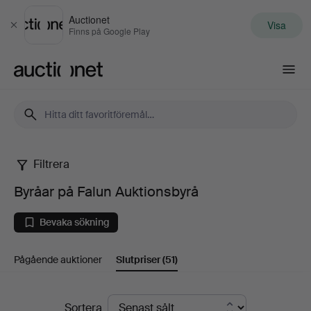
Auctionet
Visa
Stäng
Finns på Google Play
Auctionet.com
Filtrera
Byråar
Byråar på Falun Auktionsbyrå
på
Bevaka sökning
Falun
Pågående auktioner
Slutpriser
(51)
Auktionsbyrå
Slutpriser
Sortera