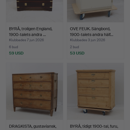
BYRÅ, troligen England,
OVE FEUK. Sängbord,
1900-talets andra …
1900-talets andra hälf…
Klubbades 7 jun 2026
Klubbades 3 jun 2026
6 bud
2 bud
59 USD
53 USD
DRAGKISTA, gustaviansk,
BYRÅ, tidigt 1900-tal, furu,