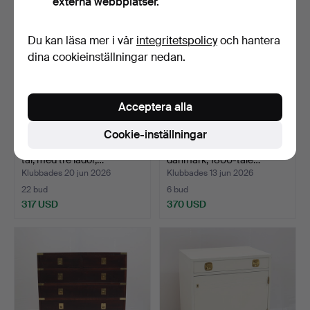
externa webbplatser.
Du kan läsa mer i vår
integritetspolicy
och hantera
dina cookieinställningar nedan.
Acceptera alla
Cookie-inställningar
BYRÅ, gustaviansk 1800-
BYRÅ, Empire, sannolikt
tal, med tre lådor,…
danmark, 1800-tale…
Klubbades 20 jun 2026
Klubbades 13 jun 2026
22 bud
6 bud
317 USD
370 USD