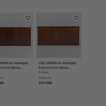
KÄNK av mahogny,
LÅG SKÄNK av mahogny,
med tre dörrar…
front med tre dörrar…
r
8 dagar
ng
Värdering
SD
232 USD