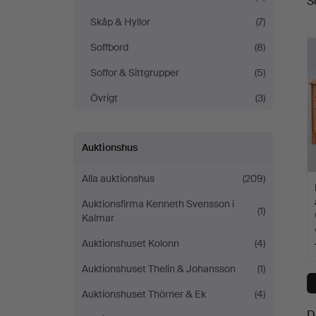
S
a
Skåp & Hyllor
(7)
Soffbord
(8)
Soffor & Sittgrupper
(5)
Övrigt
(3)
Auktionshus
Alla auktionshus
(209)
Auktionsfirma Kenneth Svensson i
(1)
Kalmar
Auktionshuset Kolonn
(4)
Auktionshuset Thelin & Johansson
(1)
Auktionshuset Thörner & Ek
(4)
D