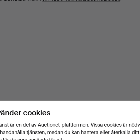
vänder cookies
änst är en del av Auctionet-plattformen. Vissa cookies är nöd
illhandahålla tjänsten, medan du kan hantera eller återkalla ditt
 för de som används för att: