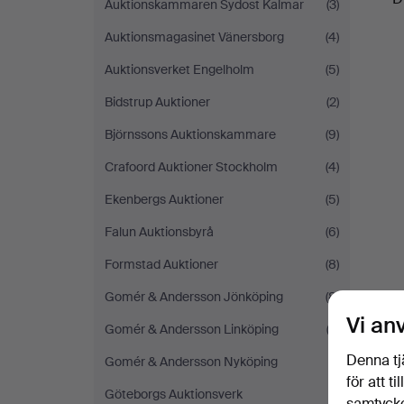
Auktionskammaren Sydost Kalmar
(3)
Auktionsmagasinet Vänersborg
(4)
Auktionsverket Engelholm
(5)
Bidstrup Auktioner
(2)
Björnssons Auktionskammare
(9)
Crafoord Auktioner Stockholm
(4)
Ekenbergs Auktioner
(5)
Falun Auktionsbyrå
(6)
Formstad Auktioner
(8)
Gomér & Andersson Jönköping
(8)
Vi an
Gomér & Andersson Linköping
(2)
Denna tj
Gomér & Andersson Nyköping
(1)
för att t
Göteborgs Auktionsverk
(1)
samtycke