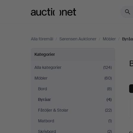
Auctionet.com
Alla föremål
/
Sørensen Auktioner
/
Möbler
/
Byråa
Byråar
Kategorier
B
på
Alla kategorier
(124)
Möbler
(60)
Sørensen
Bord
(8)
Auktioner
Byråar
(4)
Fåtöljer & Stolar
(22)
Matbord
(1)
Skrivbord
(2)