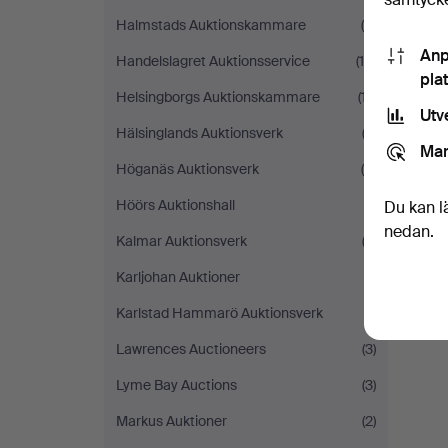
Halmstads Auktionskammare
(5)
Anp
Handelslagret Auktionsservice
(19)
pla
Helsingborgs Auktionskammare
(17)
Utv
Hälsinglands Auktionsverk
(2)
Mar
Höganäs Auktionsverk
(5)
Höörs Auktionshall
(1)
Du kan l
nedan.
Kalmar Auktionsverk
(2)
Karljohan Auktioner
(1)
Karlstad Hammarö Auktionsverk
(1)
Lawrences Auctioneers
(3)
Lyme Bay Auctions
(3)
Markus Auktioner
(2)