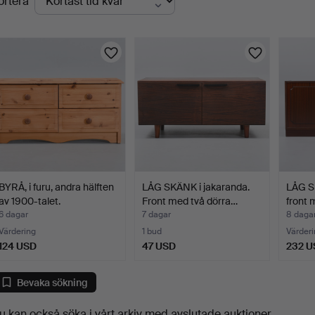
ortera
uktioner
BYRÅ, i furu, andra hälften
LÅG SKÄNK i jakaranda.
LÅG S
av 1900-talet.
Front med två dörra…
front 
6 dagar
7 dagar
8 daga
Värdering
1 bud
Värderi
124 USD
47 USD
232 U
Bevaka sökning
u kan också söka i
vårt arkiv med avslutade auktioner
.