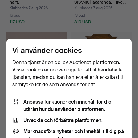
hälft.
SKÄNK i jakaranda. Tillve…
Klubbades 7 aug 2026
Klubbades 7 aug 2026
16 bud
13 bud
117 USD
310 USD
Vi använder cookies
Denna tjänst är en del av Auctionet-plattformen.
Vissa cookies är nödvändiga för att tillhandahålla
tjänsten, medan du kan hantera eller återkalla ditt
samtycke för de som används för att:
AXEL LARSSON. SKÄNK /
SKRIVSKÅP,
Anpassa funktioner och innehåll för dig
BYRÅ, EK, SVENSKA MÖ…
sengustavianskt, 17/1800-
utifrån hur du använder plattformen.
tal, t…
Klubbades 7 aug 2026
Klubbades 7 aug 2026
21 bud
22 bud
Utveckla och förbättra plattformen.
444 USD
180 USD
Marknadsföra nyheter och innehåll till dig på