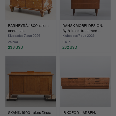
BARNBYRÅ. 1800-talets
DANSK MÖBELDESIGN.
andra hälft.
Byrå i teak, front med …
Klubbades 7 aug 2026
Klubbades 7 aug 2026
24 bud
2 bud
238 USD
232 USD
SKÄNK. 1900-talets första
IB KOFOD-LARSEN.