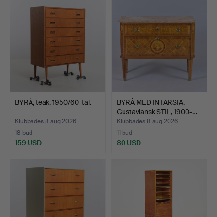
BYRÅ, teak, 1950/60-tal.
BYRÅ MED INTARSIA,
Gustaviansk STIL, 1900-…
Klubbades 8 aug 2026
Klubbades 8 aug 2026
18 bud
11 bud
159 USD
80 USD