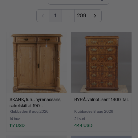
1
…
209
SKÄNK, furu, nyrenässans,
BYRÅ, valnöt, sent 1800-tal.
sekelskiftet 190…
Klubbades 8 aug 2026
Klubbades 8 aug 2026
14 bud
21 bud
117 USD
444 USD