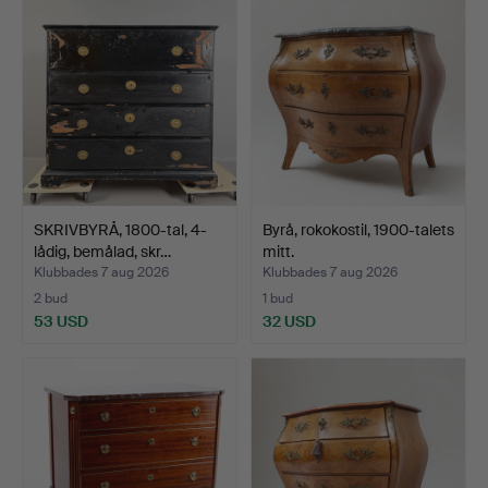
SKRIVBYRÅ, 1800-tal, 4-
Byrå, rokokostil, 1900-talets
lådig, bemålad, skr…
mitt.
Klubbades 7 aug 2026
Klubbades 7 aug 2026
2 bud
1 bud
53 USD
32 USD