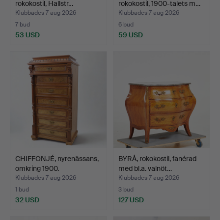
rokokostil, Hallstr…
rokokostil, 1900-talets m…
Klubbades 7 aug 2026
Klubbades 7 aug 2026
7 bud
6 bud
53 USD
59 USD
CHIFFONJÉ, nyrenässans,
BYRÅ, rokokostil, fanérad
omkring 1900.
med bl.a. valnöt…
Klubbades 7 aug 2026
Klubbades 7 aug 2026
1 bud
3 bud
32 USD
127 USD