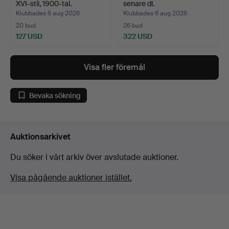
XVI-stil, 1900-tal.
senare dl.
Klubbades 6 aug 2026
Klubbades 6 aug 2026
20 bud
26 bud
127 USD
322 USD
Visa fler föremål
Bevaka sökning
Auktionsarkivet
Du söker i vårt arkiv över avslutade auktioner.
Visa pågående auktioner istället.