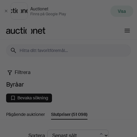
Auctionet
Visa
Stäng
Finns på Google Play
Auctionet.com
Filtrera
Byråar
Byråar
Bevaka sökning
Pågående auktioner
Slutpriser
(51 098)
Slutpriser
Sortera