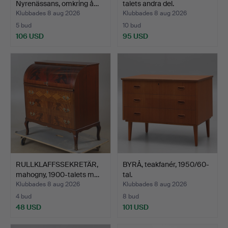
Nyrenässans, omkring å…
talets andra del.
Klubbades 8 aug 2026
Klubbades 8 aug 2026
5 bud
10 bud
106 USD
95 USD
RULLKLAFFSSEKRETÄR,
BYRÅ, teakfanér, 1950/60-
mahogny, 1900-talets m…
tal.
Klubbades 8 aug 2026
Klubbades 8 aug 2026
4 bud
8 bud
48 USD
101 USD