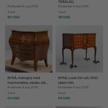
TRÄSLAG.
Klubbades 8 aug 2026
Klubbades 8 aug 2026
4 bud
3 bud
85 USD
48 USD
BYRÅ, mahogny med
BYRÅ, Louis XVI-stil, 1900-
marmorskiva, rokoko-stil…
talets mitt.
Klubbades 8 aug 2026
Klubbades 8 aug 2026
5 bud
6 bud
64 USD
69 USD