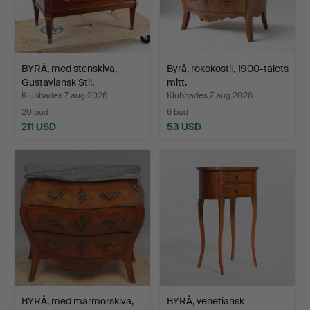
BYRÅ, med stenskiva,
Byrå, rokokostil, 1900-talets
Gustaviansk Stil.
mitt.
Klubbades 7 aug 2026
Klubbades 7 aug 2026
20 bud
6 bud
211 USD
53 USD
BYRÅ, med marmorskiva,
BYRÅ, venetiansk