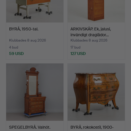
BYRÅ, 1950-tal.
ARKIVSKÅP. Ek, jalusi,
invändigt draglådor…
Klubbades 8 aug 2026
Klubbades 8 aug 2026
4 bud
17 bud
59 USD
127 USD
SPEGELBYRÅ. Valnöt.
BYRÅ, rokokostil, 1900-