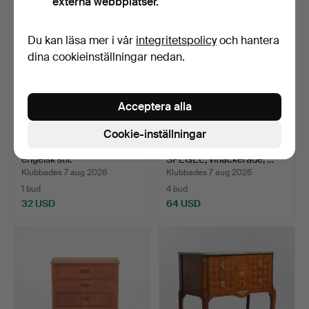
externa webbplatser.
Du kan läsa mer i vår
integritetspolicy
och hantera
dina cookieinställningar nedan.
Acceptera alla
Cookie-inställningar
BYRÅ, 8-lådig, idegran,
HALLMÖBEL/BYRÅ samt
engelsk stil.
SPEGEL, vitlackerade, …
Klubbades 7 aug 2026
Klubbades 7 aug 2026
1 bud
4 bud
32 USD
64 USD