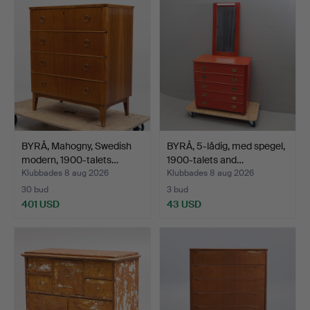
BYRÅ, Mahogny, Swedish
BYRÅ, 5-lådig, med spegel,
modern, 1900-talets…
1900-talets and…
Klubbades 8 aug 2026
Klubbades 8 aug 2026
30 bud
3 bud
401 USD
43 USD