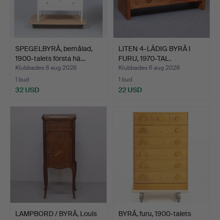
SPEGELBYRÅ, bemålad,
LITEN 4-LÅDIG BYRÅ I
1900-talets första hä…
FURU, 1970-TAL.
Klubbades 6 aug 2026
Klubbades 6 aug 2026
1 bud
1 bud
32 USD
22 USD
LAMPBORD / BYRÅ, Louis
BYRÅ, furu, 1900-talets