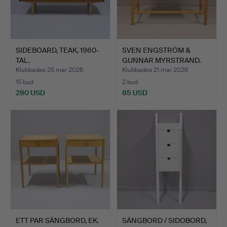
SIDEBOARD, TEAK, 1960-
SVEN ENGSTRÖM &
TAL.
GUNNAR MYRSTRAND.
BYRÅ, "C…
Klubbades 25 mar 2026
Klubbades 21 mar 2026
15 bud
2 bud
280 USD
85 USD
ETT PAR SÄNGBORD, EK.
SÄNGBORD / SIDOBORD,