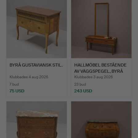
BYRÅ GUSTAVIANSK STIL.
HALLMÖBEL BESTÅENDE
AV VÄGGSPEGEL, BYRÅ
OC…
Klubbades 4 aug 2026
Klubbades 3 aug 2026
7 bud
23 bud
75 USD
243 USD