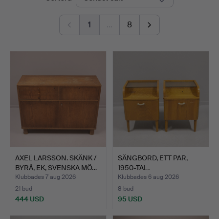
1
…
8
AXEL LARSSON. SKÄNK /
SÄNGBORD, ETT PAR,
BYRÅ, EK, SVENSKA MÖ…
1950-TAL.
Klubbades 7 aug 2026
Klubbades 6 aug 2026
21 bud
8 bud
444 USD
95 USD