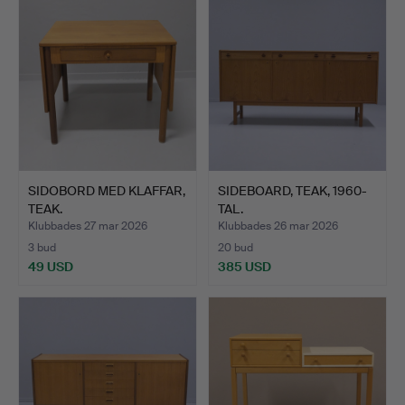
SIDOBORD MED KLAFFAR,
SIDEBOARD, TEAK, 1960-
TEAK.
TAL.
Klubbades 27 mar 2026
Klubbades 26 mar 2026
3 bud
20 bud
49 USD
385 USD