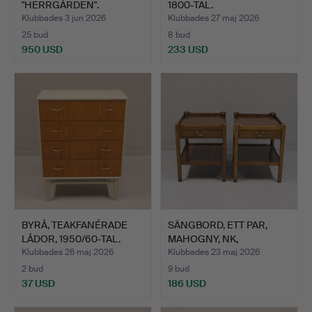
"HERRGÅRDEN".
1800-TAL.
Klubbades 3 jun 2026
Klubbades 27 maj 2026
25 bud
8 bud
950 USD
233 USD
BYRÅ, TEAKFANÉRADE
SÄNGBORD, ETT PAR,
LÅDOR, 1950/60-TAL.
MAHOGNY, NK,
ENGELSKSTI…
Klubbades 26 maj 2026
Klubbades 23 maj 2026
2 bud
9 bud
37 USD
186 USD