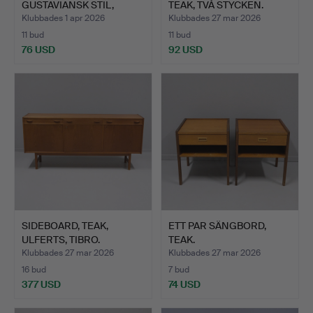
GUSTAVIANSK STIL,
TEAK, TVÅ STYCKEN.
SVEN…
Klubbades 1 apr 2026
Klubbades 27 mar 2026
11 bud
11 bud
76 USD
92 USD
SIDEBOARD, TEAK,
ETT PAR SÄNGBORD,
ULFERTS, TIBRO.
TEAK.
Klubbades 27 mar 2026
Klubbades 27 mar 2026
16 bud
7 bud
377 USD
74 USD