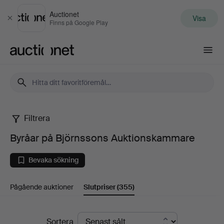
Auctionet
Visa
Stäng
Finns på Google Play
Auctionet.com
Filtrera
Byråar
Byråar på Björnssons Auktionskammare
på
Bevaka sökning
Björnssons
Pågående auktioner
Slutpriser
(355)
Auktionskammare
Slutpriser
Sortera