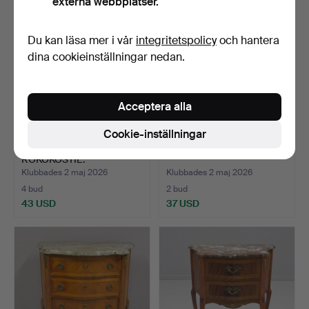
externa webbplatser.
Du kan läsa mer i vår
integritetspolicy
och hantera
dina cookieinställningar nedan.
Acceptera alla
Cookie-inställningar
BYRÅ MED STENSKIVA,
BYRÅ, GUSTAVIANSK STIL.
ROKOKOSTIL.
Klubbades 2 maj 2026
Klubbades 2 maj 2026
4 bud
2 bud
43 USD
37 USD