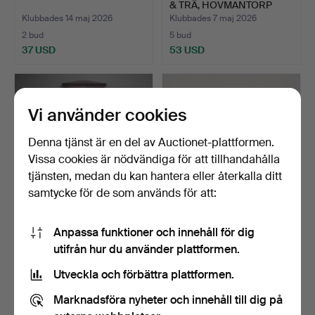
& TRÄ, HOVMANTORP
SA…
Klubbades 14 maj 2026
Klubbades 7 maj 2026
2 bud
5 bud
37 USD
53 USD
Vi använder cookies
Denna tjänst är en del av Auctionet-plattformen.
Vissa cookies är nödvändiga för att tillhandahålla
tjänsten, medan du kan hantera eller återkalla ditt
samtycke för de som används för att:
BYRÅ OCH SPEGEL,
BYRÅ MED STENSKIVA,
Anpassa funktioner och innehåll för dig
SENEMPIRE.
GUSTAVIANSK STIL.
utifrån hur du använder plattformen.
Klubbades 5 maj 2026
Klubbades 2 maj 2026
9 bud
11 bud
Utveckla och förbättra plattformen.
74 USD
92 USD
Marknadsföra nyheter och innehåll till dig på