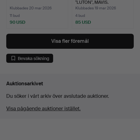
"LUTON", MAVIS.
Klubbades 20 mar 2026
Klubbades 19 mar 2026
11 bud
4 bud
90 USD
85 USD
Visa fler föremål
Bevaka sökning
Auktionsarkivet
Du söker i vårt arkiv över avslutade auktioner.
Visa pågående auktioner istället.