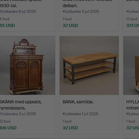
1930-tal.
delbart.
Klubbades 6 jul 2026
Klubbades 5 jul 2026
Klubbad
8 bud
1 bud
12 bud
85 USD
32 USD
331 U
SKÄNK med uppsats,
BÄNK, samtida.
HYLLA,
nyrenässans.
mitten 
Klubbades 3 jul 2026
Klubbades 1 jul 2026
Klubbad
12 bud
1 bud
1 bud
106 USD
32 USD
32 US