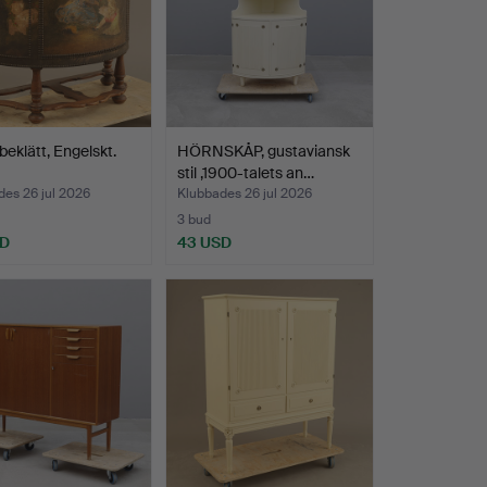
beklätt, Engelskt.
HÖRNSKÅP, gustaviansk
stil ,1900-talets an…
es 26 jul 2026
Klubbades 26 jul 2026
3 bud
SD
43 USD