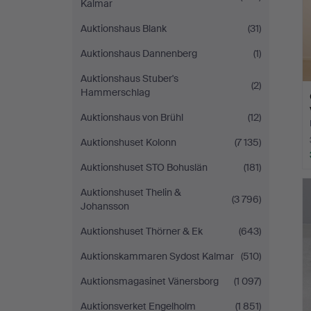
Kalmar
Auktionshaus Blank
(31)
Auktionshaus Dannenberg
(1)
Auktionshaus Stuber's
(2)
Hammerschlag
Auktionshaus von Brühl
(12)
Auktionshuset Kolonn
(7 135)
Auktionshuset STO Bohuslän
(181)
Auktionshuset Thelin &
(3 796)
Johansson
Auktionshuset Thörner & Ek
(643)
Auktionskammaren Sydost Kalmar
(510)
Auktionsmagasinet Vänersborg
(1 097)
Auktionsverket Engelholm
(1 851)