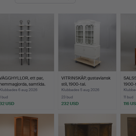
VÄGGHYLLOR, ett par,
VITRINSKÅP, gustaviansk
SALSS
hemmagjorda, samtida.
stil, 1900-tal.
1900-t
Klubbades 6 aug 2026
Klubbades 5 aug 2026
Klubba
1 bud
23 bud
11 bud
32 USD
232 USD
116 U