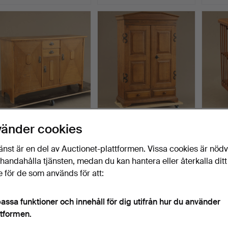
SKÄNK, ek, 1900-talets
SKÅP, barockstil, 1700-tal,
BOKSN
vänder cookies
första hälft.
yngre renoveri…
1900-t
Klubbades 17 jul 2026
Klubbades 17 jul 2026
Klubbad
änst är en del av Auctionet-plattformen. Vissa cookies är nöd
5 bud
4 bud
16 bud
illhandahålla tjänsten, medan du kan hantera eller återkalla ditt
58 USD
106 USD
148 U
 för de som används för att:
assa funktioner och innehåll för dig utifrån hur du använder
ttformen.