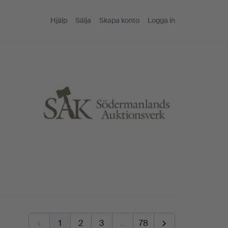
Hjälp
Sälja
Skapa konto
Logga in
1
2
3
…
78