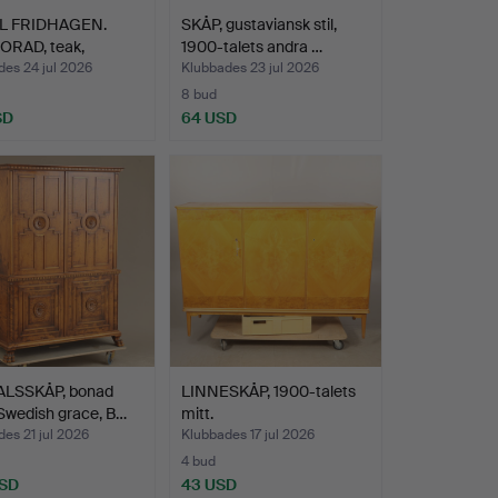
L FRIDHAGEN.
SKÅP, gustaviansk stil,
ORAD, teak,
1900-talets andra …
or…
es 24 jul 2026
Klubbades 23 jul 2026
8 bud
SD
64 USD
LSSKÅP, bonad
LINNESKÅP, 1900-talets
 Swedish grace, B…
mitt.
es 21 jul 2026
Klubbades 17 jul 2026
4 bud
USD
43 USD