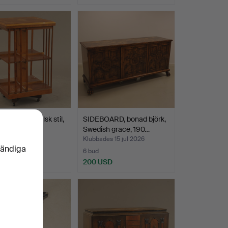
URRA, engelsk stil,
SIDEBOARD, bonad björk,
al.
Swedish grace, 190…
es 16 jul 2026
Klubbades 15 jul 2026
vändiga
6 bud
SD
200 USD