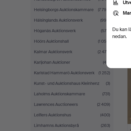
Utv
Helsingborgs Auktionskammare
(7 798)
Mar
Hälsinglands Auktionsverk
(996)
Du kan l
Höganäs Auktionsverk
(570)
nedan.
Höörs Auktionshall
(1 055)
Kalmar Auktionsverk
(2 479)
Karljohan Auktioner
(44)
Karlstad Hammarö Auktionsverk
(1 252)
Kunst- und Auktionshaus Kleinhenz
(3)
Laholms Auktionskammare
(731)
Lawrences Auctioneers
(2 409)
Leiflers Auktionshus
(400)
Limhamns Auktionsbyrå
(263)