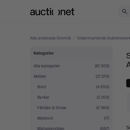
Auctionet.com
Alla avslutade föremål
/
Södermanlands Auktionsver
Skåp
Kategorier
&
Alla kategorier
(81 300)
Möbler
(21 370)
Hyllor
Bord
(4 650)
på
Byråar
(2 203)
Södermanlands
Fåtöljer & Stolar
(5 369)
Matbord
(17)
S
Auktionsverk
S
Matsalsmöbler
(687)