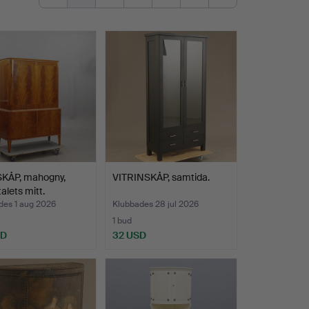
KÅP, mahogny,
VITRINSKÅP, samtida.
alets mitt.
des 1 aug 2026
Klubbades 28 jul 2026
1 bud
SD
32 USD