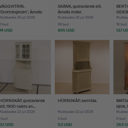
VÄGGVITRIN.
SKÄNK, gustaviansk stil,
BERTI
"Drottningholm", Åmells
Åmells möler.
SIDEB
Möbler…
Bodaf
Klubbades 25 jul 2026
Klubbades 25 jul 2026
Klubbad
3 bud
39 bud
18 bud
74 USD
895 USD
137 U
HÖRNSKÅP, gustaviansk
HÖRNSKÅP, samtida.
MATSA
stil, 1900-talets an…
björk,
Klubbades 22 jul 2026
Klubbades 22 jul 2026
Klubbad
1 bud
5 bud
8 bud
32 USD
53 USD
263 