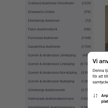
Crafoord Auktioner Stockholm
(1 631)
Dreweatts Online
(176)
Ekenbergs Auktioner
(72)
Falun Auktionsbyrå
(136)
Formstad Auktioner
(1 148)
Garpenhus Auktioner
(1 724)
Gomér & Andersson Jönköping
(480)
Vi an
Gomér & Andersson Linköping
(9 734)
Denna tj
Gomér & Andersson Norrköping
(3 813)
för att t
Gomér & Andersson Nyköping
(1 297)
samtycke
Göteborgs Auktionsverk
(2 777)
Anp
Halmstads Auktionskammare
(1 630)
pla
Handelslagret Auktionsservice
(1 348)