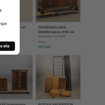
r.
ingar
YLLA, 1800-tal.
SIDEBOARD, björk,
Swedish grace, 1930-tal.
es 8 jul 2026
Klubbades 7 jul 2026
6 bud
a alla
D
137 USD
ÅP, nyrenässans.
RUTGER ANDERSSON.