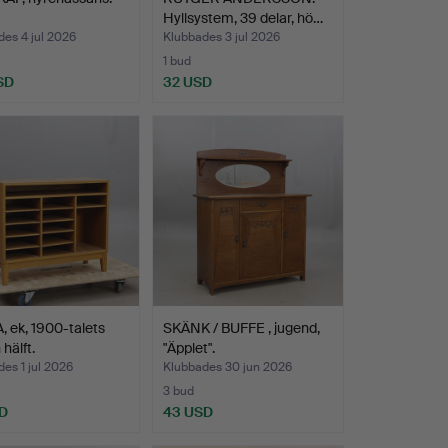
Hyllsystem, 39 delar, hö…
es 4 jul 2026
Klubbades 3 jul 2026
1 bud
SD
32 USD
 ek, 1900-talets
SKÄNK / BUFFE , jugend,
hälft.
"Äpplet".
es 1 jul 2026
Klubbades 30 jun 2026
3 bud
D
43 USD