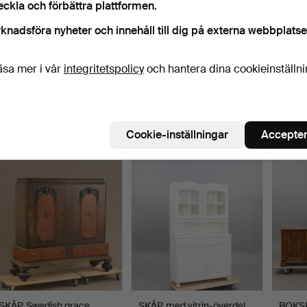
eckla och förbättra plattformen.
knadsföra nyheter och innehåll till dig på externa webbplatse
äsa mer i vår
integritetspolicy
och hantera dina cookieinställn
HYLLA, finsnickare arbete,
BOKHYLLA, teak, 3
HÖRNH
teak, 19/2000-t…
sektioner samt skrivskiv…
Klubbades 11 jul 2026
Klubbades 8 jul 2026
Klubbad
16 bud
7 bud
1 bud
Cookie-inställningar
Accepter
421 USD
169 USD
32 US
SKÅP, Swedish grace,
SKÅP, med vitrin-överdel,
BOKSK