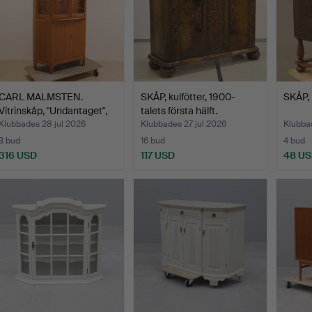
CARL MALMSTEN.
SKÅP, kulfötter, 1900-
SKÅP, 
Vitrinskåp, "Undantaget",
talets första hälft.
1…
Klubbades 28 jul 2026
Klubbades 27 jul 2026
Klubbad
3 bud
16 bud
4 bud
316 USD
117 USD
48 U