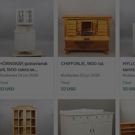
HÖRNSKÅP, gustaviansk
CHIFFONJE, 1800-tal.
HYLLO
stil, 1900-talets se…
samtid
Klubbades 24 jun 2026
Klubbades 23 jun 2026
Klubba
1 bud
1 bud
1 bud
32 USD
32 USD
32 US