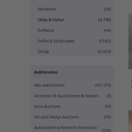
Skrivbord
(39)
Skåp & Hyllor
(3 715)
Soffbord
(48)
Soffor & Sittgrupper
(1 592)
Övrigt
(3 050)
Auktionshus
Alla auktionshus
(107 273)
Acreman St Auctioneers & Valuers
(3)
Arce Auctions
(10)
Art and Design Auctions
(29)
Auktionsfirma Kenneth Svensson i
(276)