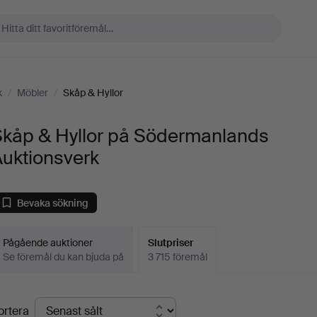
k
/
Möbler
/
Skåp & Hyllor
Skåp & Hyllor på Södermanlands
Auktionsverk
Bevaka sökning
Pågående auktioner
Slutpriser
Se föremål du kan bjuda på
3 715 föremål
lutpriser
ortera