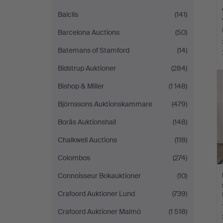
Balclis
(141)
Barcelona Auctions
(50)
Batemans of Stamford
(14)
Bidstrup Auktioner
(284)
Bishop & Miller
(1 148)
Björnssons Auktionskammare
(479)
Borås Auktionshall
(148)
Chalkwell Auctions
(118)
Colombos
(274)
Connoisseur Bokauktioner
(10)
Crafoord Auktioner Lund
(739)
Crafoord Auktioner Malmö
(1 518)