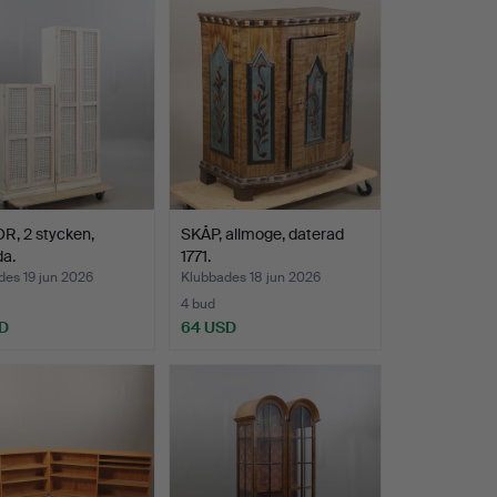
R, 2 stycken,
SKÅP, allmoge, daterad
a.
1771.
des 19 jun 2026
Klubbades 18 jun 2026
4 bud
D
64 USD