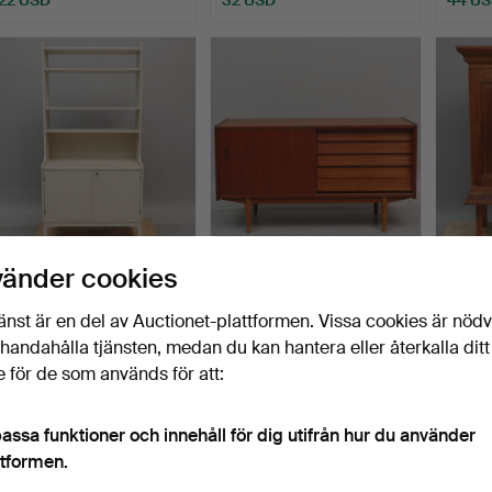
BOKHYLLA, trä, 1960-tal.
SIDEBOARD, teak,
SKÅP, 
vänder cookies
troligtvis Hugo Troeds, B…
1800/1
Klubbades 9 jul 2026
Klubbades 7 jul 2026
Klubba
änst är en del av Auctionet-plattformen. Vissa cookies är nöd
2 bud
31 bud
6 bud
illhandahålla tjänsten, medan du kan hantera eller återkalla ditt
27 USD
295 USD
77 US
 för de som används för att:
assa funktioner och innehåll för dig utifrån hur du använder
ttformen.