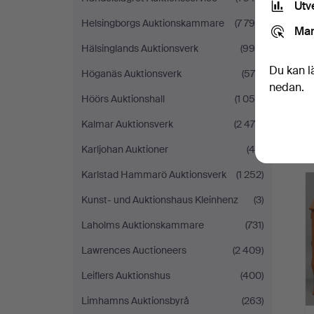
Utv
Helsingborgs Auktionskammare
(7 799)
Mar
Hälsinglands Auktionsverk
(996)
Du kan l
Höganäs Auktionsverk
(570)
nedan.
Höörs Auktionshall
(1 055)
Kalmar Auktionsverk
(2 479)
Karljohan Auktioner
(44)
Karlstad Hammarö Auktionsverk
(1 252)
Kunst- und Auktionshaus Kleinhenz
(3)
Laholms Auktionskammare
(731)
Lawrences Auctioneers
(2 409)
Leiflers Auktionshus
(400)
Limhamns Auktionsbyrå
(263)