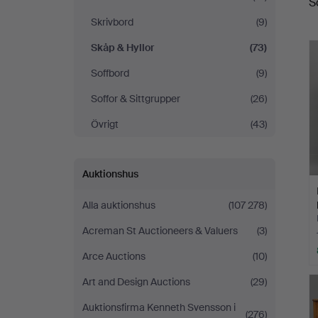
S
Skrivbord
(9)
Skåp & Hyllor
(73)
Soffbord
(9)
Soffor & Sittgrupper
(26)
Övrigt
(43)
Auktionshus
Alla auktionshus
(107 278)
Acreman St Auctioneers & Valuers
(3)
Arce Auctions
(10)
Art and Design Auctions
(29)
Auktionsfirma Kenneth Svensson i
(276)