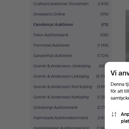
Crafoord Auktioner Stockholm
(1 631)
Dreweatts Online
(176)
Ekenbergs Auktioner
(73)
Falun Auktionsbyrå
(136)
Formstad Auktioner
(1 149)
Garpenhus Auktioner
(1 724)
Gomér & Andersson Jönköping
(480)
Vi an
Gomér & Andersson Linköping
(9 735)
Denna tj
Gomér & Andersson Norrköping
(3 813)
för att t
Gomér & Andersson Nyköping
(1 297)
samtycke
Göteborgs Auktionsverk
(2 777)
Anp
Halmstads Auktionskammare
(1 631)
pla
Handelslagret Auktionsservice
(1 348)