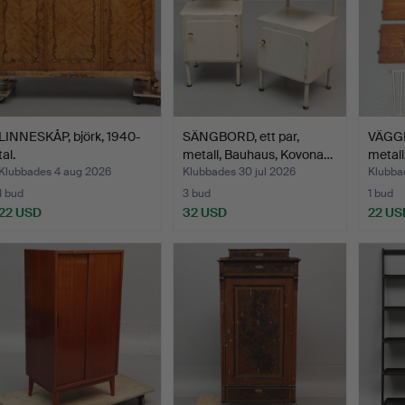
LINNESKÅP, björk, 1940-
SÄNGBORD, ett par,
VÄGGH
tal.
metall, Bauhaus, Kovona…
metall,
Klubbades 4 aug 2026
Klubbades 30 jul 2026
Klubbad
1 bud
3 bud
1 bud
22 USD
32 USD
22 US