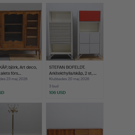
P, björk, Art deco,
STEFAN BOFELDT.
alets förs…
Arkitekthylla/skåp, 2 st, …
des 23 maj 2026
Klubbades 20 maj 2026
3 bud
SD
106 USD