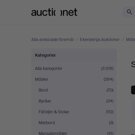
Auctionet.com
Alla avslutade föremål
/
Ekenbergs Auktioner
/
Möbl
Skåp
Kategorier
S
&
Alla kategorier
(3 019)
Möbler
(394)
Hyllor
Bord
(70)
på
Byråar
(34)
Ekenbergs
Fåtöljer & Stolar
(112)
Matbord
(3)
Auktioner
S
Matsalsmöbler
(15)