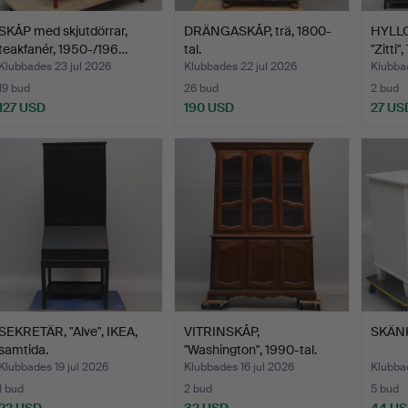
SKÅP med skjutdörrar,
DRÄNGASKÅP, trä, 1800-
HYLLOR
teakfanér, 1950-/196…
tal.
"Zitti"
Klubbades 23 jul 2026
Klubbades 22 jul 2026
Klubbad
19 bud
26 bud
2 bud
127 USD
190 USD
27 US
SEKRETÄR, "Alve", IKEA,
VITRINSKÅP,
SKÄNK,
samtida.
"Washington", 1990-tal.
Klubbades 19 jul 2026
Klubbades 16 jul 2026
Klubbad
1 bud
2 bud
5 bud
22 USD
32 USD
44 U