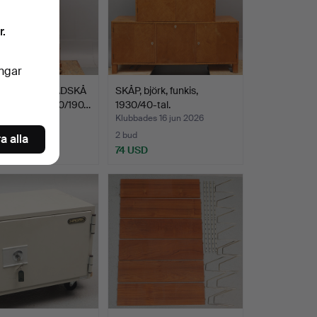
r.
ingar
GASKÅP/KLÄDSKÅ
SKÅP, björk, funkis,
enässans, 1800/190…
1930/40-tal.
des 16 jun 2026
Klubbades 16 jun 2026
2 bud
a alla
SD
74 USD