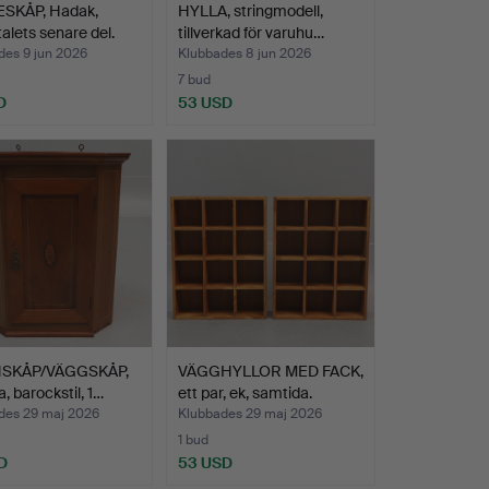
SKÅP, Hadak,
HYLLA, stringmodell,
alets senare del.
tillverkad för varuhu…
des 9 jun 2026
Klubbades 8 jun 2026
7 bud
D
53 USD
SKÅP/VÄGGSKÅP,
VÄGGHYLLOR MED FACK,
a, barockstil, 1…
ett par, ek, samtida.
des 29 maj 2026
Klubbades 29 maj 2026
1 bud
D
53 USD