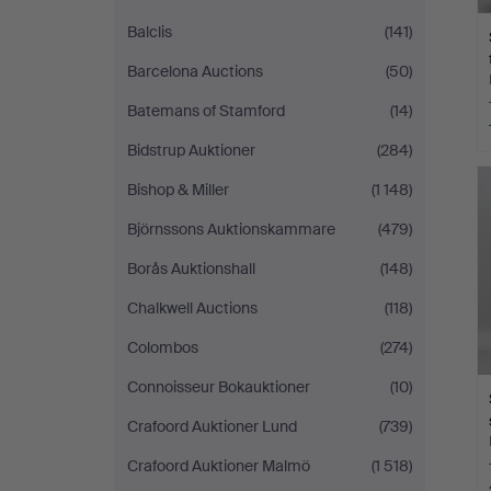
Balclis
(141)
Barcelona Auctions
(50)
Batemans of Stamford
(14)
Bidstrup Auktioner
(284)
Bishop & Miller
(1 148)
Björnssons Auktionskammare
(479)
Borås Auktionshall
(148)
Chalkwell Auctions
(118)
Colombos
(274)
Connoisseur Bokauktioner
(10)
Crafoord Auktioner Lund
(739)
Crafoord Auktioner Malmö
(1 518)