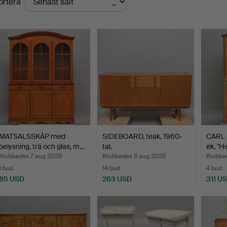
ortera
MATSALSSKÅP med
SIDEBOARD, teak, 1960-
CARL 
belysning, trä och glas, m…
tal.
ek, "H
Klubbades 7 aug 2026
Klubbades 6 aug 2026
Klubba
1 bud
14 bud
4 bud
85 USD
263 USD
311 U