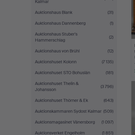
Kalmar
Auktionshaus Blank
(31)
Auktionshaus Dannenberg
(1)
Auktionshaus Stuber's
(2)
Hammerschlag
Auktionshaus von Brühl
(12)
Auktionshuset Kolonn
(7 135)
Auktionshuset STO Bohuslän
(181)
Auktionshuset Thelin &
(3 796)
Johansson
Auktionshuset Thörner & Ek
(643)
Auktionskammaren Sydost Kalmar
(509)
Auktionsmagasinet Vänersborg
(1 097)
Auktionsverket Engelholm
(1 851)