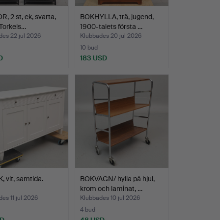
, 2 st, ek, svarta,
BOKHYLLA, trä, jugend,
, Torkels…
1900-talets första …
es 22 jul 2026
Klubbades 20 jul 2026
10 bud
D
183 USD
 vit, samtida.
BOKVAGN/ hylla på hjul,
krom och laminat, …
es 11 jul 2026
Klubbades 10 jul 2026
4 bud
SD
48 USD