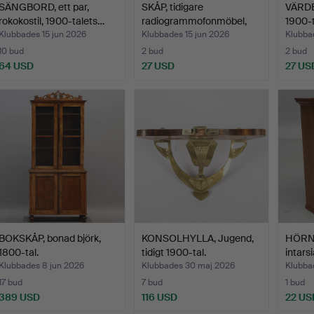
SÄNGBORD, ett par,
SKÅP, tidigare
VÄRDE
rokokostil, 1900-talets…
radiogrammofonmöbel,
1900-t
teak.
Klubbades 15 jun 2026
Klubbades 15 jun 2026
Klubba
10 bud
2 bud
2 bud
64 USD
27 USD
27 US
BOKSKÅP, bonad björk,
KONSOLHYLLA, Jugend,
HÖRN
1800-tal.
tidigt 1900-tal.
intarsi
Klubbades 8 jun 2026
Klubbades 30 maj 2026
Klubba
17 bud
7 bud
1 bud
389 USD
116 USD
22 US