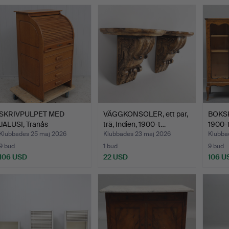
SKRIVPULPET MED
VÄGGKONSOLER, ett par,
BOKSKÅ
JALUSI, Tranås
trä, Indien, 1900-t…
1900-t
kontorsmöbl…
Klubbades 25 maj 2026
Klubbades 23 maj 2026
Klubba
9 bud
1 bud
9 bud
106 USD
22 USD
106 U