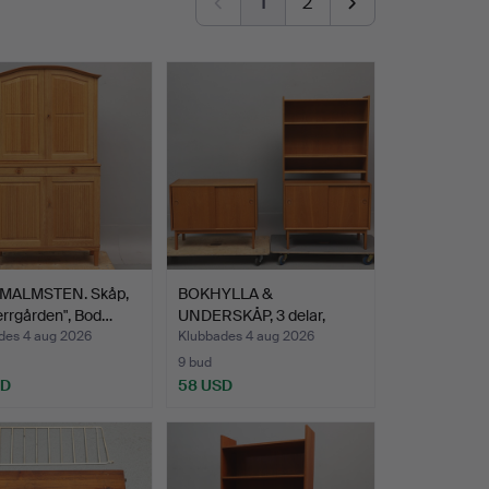
1
2
MALMSTEN. Skåp,
BOKHYLLA &
errgården", Bod…
UNDERSKÅP, 3 delar,
ekfanér, 19…
des 4 aug 2026
Klubbades 4 aug 2026
9 bud
SD
58 USD