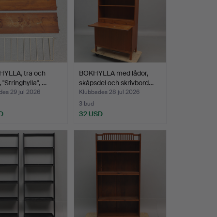
YLLA, trä och
BOKHYLLA med lådor,
 "Stringhylla", …
skåpsdel och skrivbord…
es 29 jul 2026
Klubbades 28 jul 2026
3 bud
D
32 USD