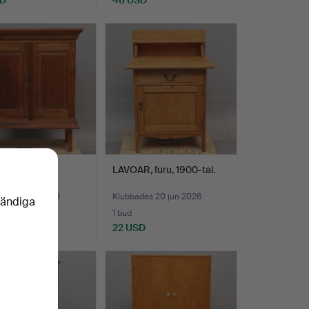
allmoge, furu,
LAVOAR, furu, 1900-tal.
900-tal.
des 29 jun 2026
Klubbades 20 jun 2026
vändiga
1 bud
D
22 USD