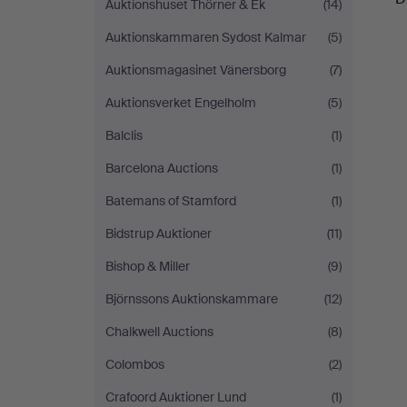
Auktionshuset Thörner & Ek
(14)
Auktionskammaren Sydost Kalmar
(5)
Auktionsmagasinet Vänersborg
(7)
Auktionsverket Engelholm
(5)
Balclis
(1)
Barcelona Auctions
(1)
Batemans of Stamford
(1)
Bidstrup Auktioner
(11)
Bishop & Miller
(9)
Björnssons Auktionskammare
(12)
Chalkwell Auctions
(8)
Colombos
(2)
Crafoord Auktioner Lund
(1)