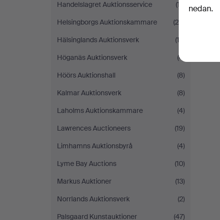
Handelslagret Auktionsservice
(17)
nedan.
Helsingborgs Auktionskammare
(28)
Hälsinglands Auktionsverk
(13)
Höganäs Auktionsverk
(4)
Höörs Auktionshall
(8)
Kalmar Auktionsverk
(8)
Laholms Auktionskammare
(4)
Lawrences Auctioneers
(19)
Limhamns Auktionsbyrå
(4)
Lyme Bay Auctions
(10)
Markus Auktioner
(13)
Norrlands Auktionsverk
(2)
Palsgaard Kunstauktioner
(47)