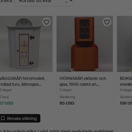
ortera
uktioner
VÄGGSKÅP, hörnmodell,
HÖRNSKÅP, ekfanér och
BOKS
målad furu, Allmoges…
glas, 1900-talets an…
snedkl
engels
2 dagar
2 dagar
4 daga
2 bud
Värdering
Värderi
27 USD
85 USD
106 U
Bevaka sökning
u kan också söka i
vårt arkiv med avslutade auktioner
.