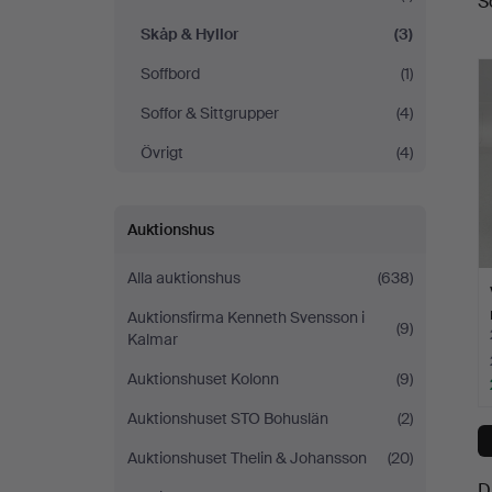
S
a
Skåp & Hyllor
(3)
Soffbord
(1)
Soffor & Sittgrupper
(4)
Övrigt
(4)
Auktionshus
Alla auktionshus
(638)
Auktionsfirma Kenneth Svensson i
(9)
Kalmar
Auktionshuset Kolonn
(9)
Auktionshuset STO Bohuslän
(2)
Auktionshuset Thelin & Johansson
(20)
D