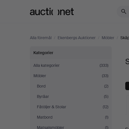
Auctionet.com
Alla föremål
/
Ekenbergs Auktioner
/
Möbler
/
Skåp
Skåp
Kategorier
S
&
Alla kategorier
(333)
Möbler
(33)
Hyllor
Bord
(2)
på
Byråar
(5)
Ekenbergs
Fåtöljer & Stolar
(12)
Matbord
(1)
Auktioner
Matsalsmöbler
(1)