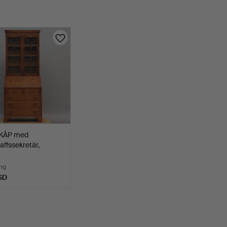
KÅP med
affssekretär,
k st…
r
ng
SD