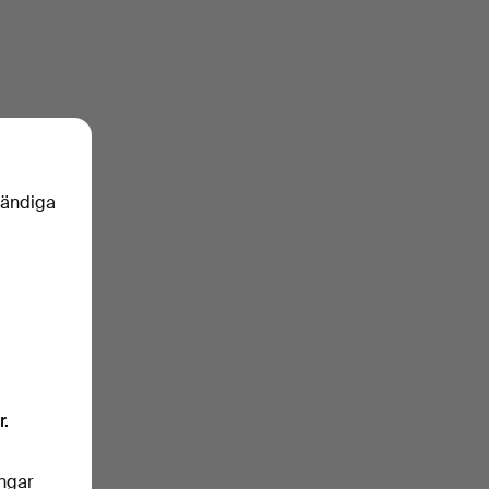
vändiga
r.
ingar