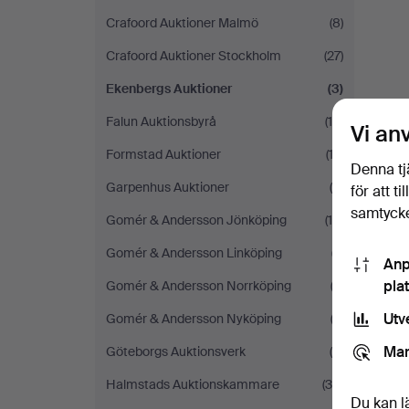
Crafoord Auktioner Malmö
(8)
Crafoord Auktioner Stockholm
(27)
Ekenbergs Auktioner
(3)
Falun Auktionsbyrå
(14)
Vi an
Formstad Auktioner
(13)
Denna tj
Garpenhus Auktioner
(4)
för att t
samtycke
Gomér & Andersson Jönköping
(14)
Gomér & Andersson Linköping
(7)
Anp
pla
Gomér & Andersson Norrköping
(2)
Utv
Gomér & Andersson Nyköping
(3)
Mar
Göteborgs Auktionsverk
(9)
Halmstads Auktionskammare
(30)
Du kan l