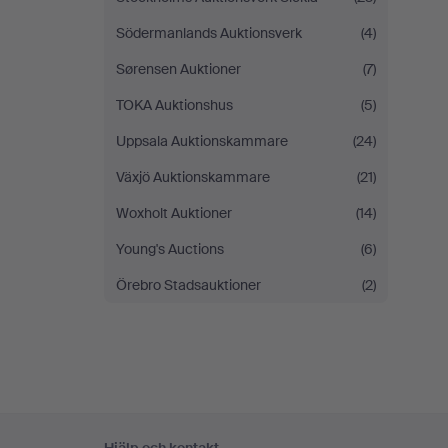
Södermanlands Auktionsverk
(4)
Sørensen Auktioner
(7)
TOKA Auktionshus
(5)
Uppsala Auktionskammare
(24)
Växjö Auktionskammare
(21)
Woxholt Auktioner
(14)
Young's Auctions
(6)
Örebro Stadsauktioner
(2)
Sidfotsnavigation