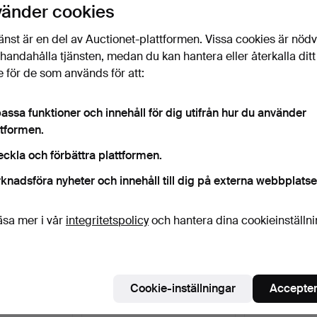
uktioner
vänder cookies
licka
“Bevaka sökning”
ovan så får du ett mail så
ort det kommer in.
änst är en del av Auctionet-plattformen. Vissa cookies är nöd
illhandahålla tjänsten, medan du kan hantera eller återkalla ditt
 för de som används för att:
 som matchar din sökning
assa funktioner och innehåll för dig utifrån hur du använder
ttformen.
eckla och förbättra plattformen.
knadsföra nyheter och innehåll till dig på externa webbplatse
äsa mer i vår
integritetspolicy
och hantera dina cookieinställn
Cookie-inställningar
Accepter
AGEN.
SKÄNK. Swedish Modern,
BOKHYLLA MED
, Bodafor…
mahogny, 1940-tal.
60/70-tal.