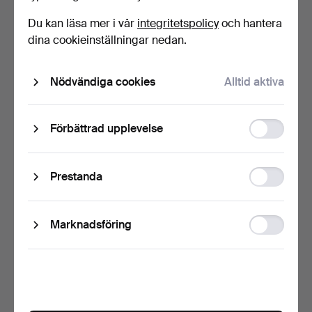
Du kan läsa mer i vår
integritetspolicy
och hantera
MODERN SKÅP OCH
SKÄNK I ANTIK STIL.
dina cookieinställningar nedan.
LÅDOR I LJUS EK.
2 dagar
2 dagar
Värdering
Värdering
Nödvändiga cookies
Alltid aktiva
27 USD
135 USD
Function
Förbättrad upplevelse
storage
Statistic
Prestanda
storage
Ad
Marknadsföring
storage
VITRINSKÅP I ANTIKSTIL.
SKÅP I ART DÉCO, LÖNN.
2 dagar
2 dagar
1 bud
3 bud