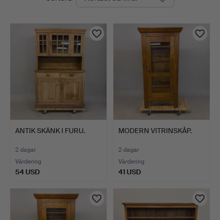
auktioner
Bay
Auctions
ANTIK SKÄNK I FURU.
MODERN VITRINSKÅP.
2 dagar
2 dagar
Värdering
Värdering
54 USD
41 USD