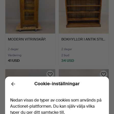
MODERN VITRINSKÅP.
BOKHYLLOR I ANTIK STIL.
2 dagar
2 dagar
Värdering
2 bud
41 USD
34 USD
Cookie-inställningar
Back
Nedan visas de typer av cookies som används på
Auctionet-plattformen. Du kan själv välja vilka
typer du ger ditt samtycke till.