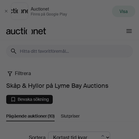
Auctionet
Visa
Stäng
Finns på Google Play
Auctionet.com
Filtrera
Skåp
Skåp & Hyllor på Lyme Bay Auctions
&
Bevaka sökning
Hyllor
Pågående auktioner
(10)
Slutpriser
på
Lyme
Pågående
Sortera