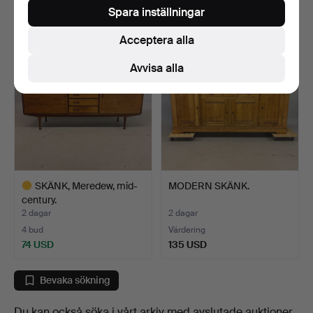
27 USD
35 USD
Spara inställningar
Acceptera alla
Avvisa alla
SKÄNK, Meredew, mid-
MODERN SKÄNK.
century.
2 dagar
2 dagar
4 bud
Värdering
74 USD
135 USD
Utvalt
föremål
Bevaka sökning
Du kan också söka i
vårt arkiv med avslutade auktioner
.