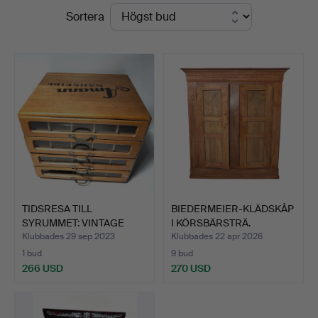
Slutpriser
Sortera
Stuber's
Hammerschlag
TIDSRESA TILL
BIEDERMEIER-KLÄDSKÅP
SYRUMMET: VINTAGE
I KÖRSBÄRSTRÄ.
AMANN SYTR…
Klubbades 29 sep 2023
Klubbades 22 apr 2026
1 bud
9 bud
266 USD
270 USD