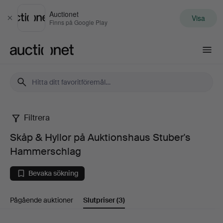
Auctionet
Visa
Stäng
Finns på Google Play
Auctionet.com
Filtrera
Skåp
Skåp & Hyllor på Auktionshaus Stuber's
&
Hammerschlag
Hyllor
Bevaka sökning
på
Pågående auktioner
Slutpriser
(3)
Auktionshaus