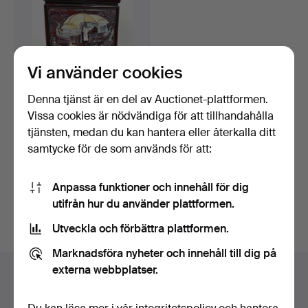
Vi använder cookies
Denna tjänst är en del av Auctionet-plattformen.
Vissa cookies är nödvändiga för att tillhandahålla
ORIENTALISK
tjänsten, medan du kan hantera eller återkalla ditt
TRÄSMYCKESKRIN MED
samtycke för de som används för att:
PÄRLEMORINQ…
Klubbades 8 nov 2024
2 bud
41 USD
Anpassa funktioner och innehåll för dig
utifrån hur du använder plattformen.
Bevaka sökning
Utveckla och förbättra plattformen.
Marknadsföra nyheter och innehåll till dig på
externa webbplatser.
Auktionsarkivet
Du söker i vårt arkiv över avslutade auktioner.