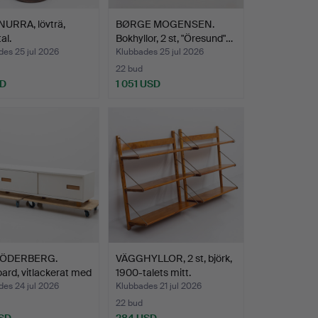
URRA, lövträ,
BØRGE MOGENSEN.
al.
Bokhyllor, 2 st, "Öresund"…
es 25 jul 2026
Klubbades 25 jul 2026
22 bud
SD
1 051 USD
SÖDERBERG.
VÄGGHYLLOR, 2 st, björk,
ard, vitlackerat med
1900-talets mitt.
es 24 jul 2026
Klubbades 21 jul 2026
22 bud
SD
284 USD