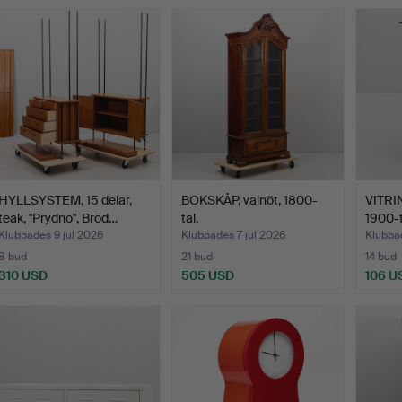
Utvalt
föremål
HYLLSYSTEM, 15 delar,
BOKSKÅP, valnöt, 1800-
VITRI
teak, "Prydno", Bröd…
tal.
1900-t
Klubbades 9 jul 2026
Klubbades 7 jul 2026
Klubbad
8 bud
21 bud
14 bud
310 USD
505 USD
106 U