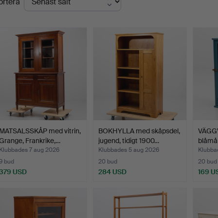
ortera
MATSALSSKÅP med vitrin,
BOKHYLLA med skåpsdel,
VÄGGV
Grange, Frankrike,…
jugend, tidigt 1900…
blåmål
Klubbades 7 aug 2026
Klubbades 5 aug 2026
Klubba
9 bud
20 bud
20 bud
379 USD
284 USD
169 U