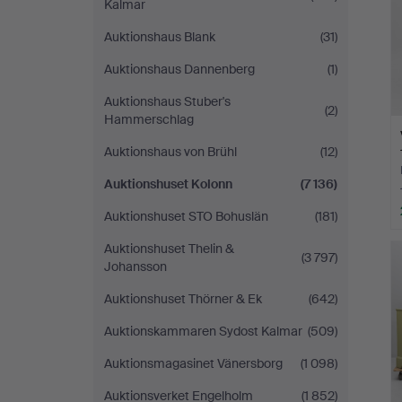
Kalmar
Auktionshaus Blank
(31)
Auktionshaus Dannenberg
(1)
Auktionshaus Stuber's
(2)
Hammerschlag
Auktionshaus von Brühl
(12)
Auktionshuset Kolonn
(7 136)
Auktionshuset STO Bohuslän
(181)
Auktionshuset Thelin &
(3 797)
Johansson
Auktionshuset Thörner & Ek
(642)
Auktionskammaren Sydost Kalmar
(509)
Auktionsmagasinet Vänersborg
(1 098)
Auktionsverket Engelholm
(1 852)