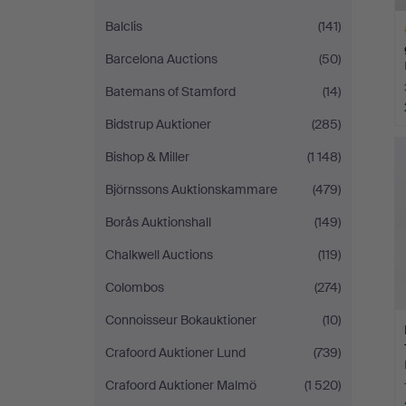
Balclis
(141)
Barcelona Auctions
(50)
Batemans of Stamford
(14)
Bidstrup Auktioner
(285)
Ut
f
Bishop & Miller
(1 148)
Björnssons Auktionskammare
(479)
Borås Auktionshall
(149)
Chalkwell Auctions
(119)
Colombos
(274)
Connoisseur Bokauktioner
(10)
Crafoord Auktioner Lund
(739)
Crafoord Auktioner Malmö
(1 520)