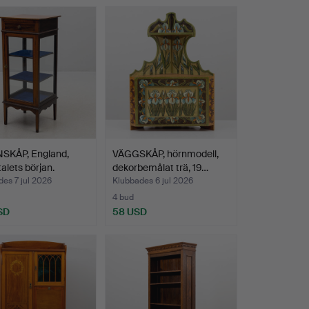
NSKÅP, England,
VÄGGSKÅP, hörnmodell,
alets början.
dekorbemålat trä, 19…
es 7 jul 2026
Klubbades 6 jul 2026
4 bud
SD
58 USD