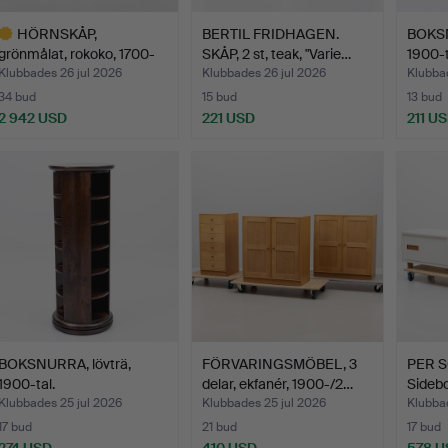
HÖRNSKÅP,
BERTIL FRIDHAGEN.
BOKSN
grönmålat, rokoko, 1700-
SKÅP, 2 st, teak, "Varie…
1900-t
tal.
Klubbades 26 jul 2026
Klubbades 26 jul 2026
Klubbad
34 bud
15 bud
13 bud
2 942 USD
221 USD
211 U
valt
öremål
BOKSNURRA, lövträ,
FÖRVARINGSMÖBEL, 3
PER 
1900-tal.
delar, ekfanér, 1900-/2…
Sidebo
…
Klubbades 25 jul 2026
Klubbades 25 jul 2026
Klubbad
17 bud
21 bud
17 bud
274 USD
410 USD
578 U