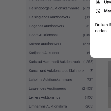
Utv
Helsingborgs Auktionskammare
(7 799)
Mar
Hälsinglands Auktionsverk
(996)
Du kan l
Höganäs Auktionsverk
(571)
nedan.
Höörs Auktionshall
(1 055)
Kalmar Auktionsverk
(2 481)
Karljohan Auktioner
(44)
Ut
Karlstad Hammarö Auktionsverk
(1 253)
f
Kunst- und Auktionshaus Kleinhenz
(3)
Laholms Auktionskammare
(731)
Lawrences Auctioneers
(2 409)
Leiflers Auktionshus
(400)
Limhamns Auktionsbyrå
(263)