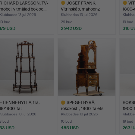
RICHARD LARSSON. TV-
JOSEF FRANK.
VIT
möbel, vitmålad bok oc…
Vitrinskåp, mahogny,
1800-t
modell 6…
Klubbades 13 jul 2026
Klubbades 13 jul 2026
Klubbad
10 bud
29 bud
19 bud
179 USD
2 942 USD
316 U
Utvalt
Utvalt
föremål
föremål
ETIENNEHYLLA, trä,
SPEGELBYRÅ,
BOKSN
18/1900-tal.
rokokostil, 1900-talets
1900-t
första…
Klubbades 10 jul 2026
Klubbades 10 jul 2026
Klubbad
3 bud
10 bud
19 bud
53 USD
485 USD
263 