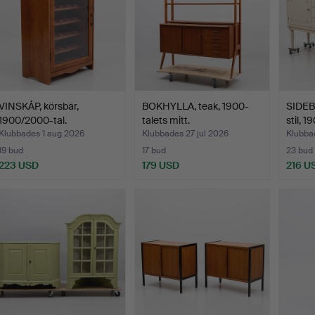
VINSKÅP, körsbär,
BOKHYLLA, teak, 1900-
SIDEB
1900/2000-tal.
talets mitt.
stil, 
Klubbades 1 aug 2026
Klubbades 27 jul 2026
Klubbad
19 bud
17 bud
23 bud
223 USD
179 USD
216 U