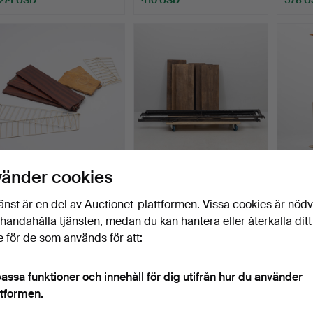
NILS & KAJSA
HYLLA, omonterad,
SKÅP, 
vänder cookies
STRINNING. Stringhyllor, 2
industriell stil, inköpt…
1900-t
st…
Klubbades 21 jul 2026
Klubbades 21 jul 2026
Klubba
änst är en del av Auctionet-plattformen. Vissa cookies är nöd
7 bud
10 bud
7 bud
illhandahålla tjänsten, medan du kan hantera eller återkalla ditt
69 USD
116 USD
578 U
 för de som används för att:
assa funktioner och innehåll för dig utifrån hur du använder
ttformen.