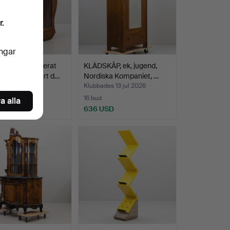
r.
ingar
RINSKÅP, fanerat
KLÄDSKÅP, ek, jugend,
a mahogny, art d…
Nordiska Kompaniet, …
es 13 jul 2026
Klubbades 13 jul 2026
16 bud
a alla
USD
636 USD