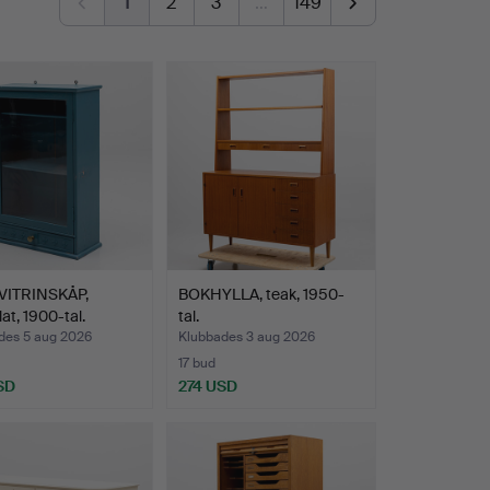
1
2
3
…
149
ITRINSKÅP,
BOKHYLLA, teak, 1950-
at, 1900-tal.
tal.
des 5 aug 2026
Klubbades 3 aug 2026
17 bud
SD
274 USD