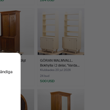
ek, Jugend, tidigt
GÖRAN MALMVALL.
al.
Bokhylla i 2 delar, "Varda…
des 20 jul 2026
Klubbades 20 jul 2026
vändiga
24 bud
SD
500 USD