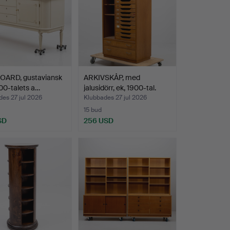
OARD, gustaviansk
ARKIVSKÅP, med
1900-talets a…
jalusidörr, ek, 1900-tal.
es 27 jul 2026
Klubbades 27 jul 2026
15 bud
SD
256 USD