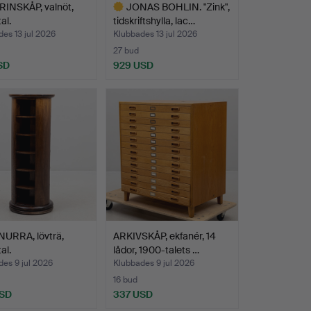
RINSKÅP, valnöt,
JONAS BOHLIN. "Zink",
al.
tidskriftshylla, lac…
es 13 jul 2026
Klubbades 13 jul 2026
27 bud
SD
929 USD
Utvalt
föremål
URRA, lövträ,
ARKIVSKÅP, ekfanér, 14
al.
lådor, 1900-talets …
es 9 jul 2026
Klubbades 9 jul 2026
16 bud
USD
337 USD