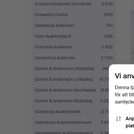
Crafoord Auktioner Stockholm
(1 631)
Dreweatts Online
(176)
Ekenbergs Auktioner
(74)
Falun Auktionsbyrå
(138)
Formstad Auktioner
(1 150)
Garpenhus Auktioner
(1 724)
Gomér & Andersson Jönköping
(480)
Vi an
Gomér & Andersson Linköping
(9 736)
Denna tj
Gomér & Andersson Norrköping
(3 813)
för att t
Gomér & Andersson Nyköping
(1 298)
samtycke
Göteborgs Auktionsverk
(2 777)
Anp
Halmstads Auktionskammare
(1 632)
pla
Handelslagret Auktionsservice
(1 348)