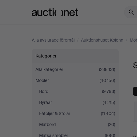
Auctionet.com
Alla avslutade föremål
/
Auktionshuset Kolonn
/
Möb
Skåp
Kategorier
S
&
Alla kategorier
(238 131)
Möbler
(40 156)
Hyllor
Bord
(9 793)
på
Byråar
(4 215)
Auktionshuset
Fåtöljer & Stolar
(11 404)
Matbord
(20)
Kolonn
S
Matsalsmöbler
(890)