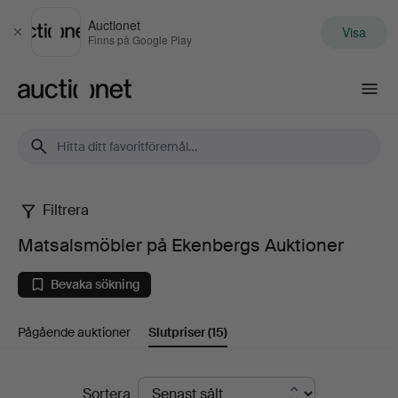
Auctionet
Visa
Stäng
Finns på Google Play
Auctionet.com
Filtrera
Matsalsmöbler
Matsalsmöbler på Ekenbergs Auktioner
på
Bevaka sökning
Ekenbergs
Pågående auktioner
Slutpriser
(15)
Auktioner
Slutpriser
Sortera