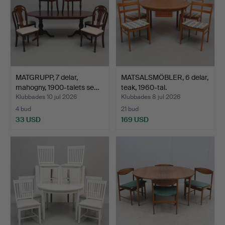
MATGRUPP, 7 delar,
MATSALSMÖBLER, 6 delar,
mahogny, 1900-talets se…
teak, 1960-tal.
Klubbades 10 jul 2026
Klubbades 8 jul 2026
4 bud
21 bud
33 USD
169 USD