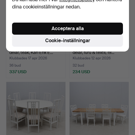
dina cookieinställningar nedan.
Acceptera alla
Cookie-inställningar
MATSALSGRUPP, 5+2
MATSALSGRUPP, 7+2
delar, teak, Karl Erik E…
delar, furu & textil, 19…
Klubbades 17 apr 2026
Klubbades 12 apr 2026
36 bud
32 bud
337 USD
234 USD