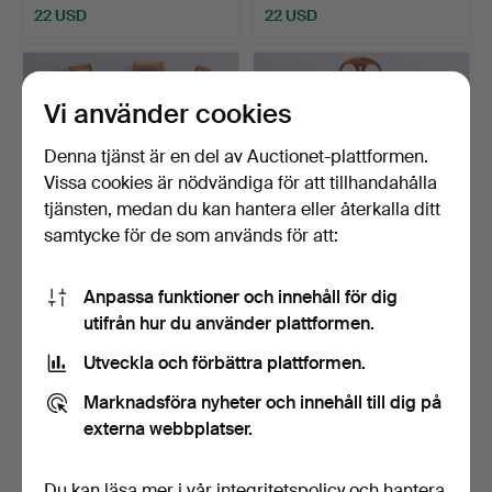
22 USD
22 USD
Vi använder cookies
Denna tjänst är en del av Auctionet-plattformen.
Vissa cookies är nödvändiga för att tillhandahålla
tjänsten, medan du kan hantera eller återkalla ditt
samtycke för de som används för att:
MATGRUPP, 8+1 delar, furu,
MATSALSGRUPP, 6+3
Anpassa funktioner och innehåll för dig
allmoge/allmoge…
delar, rokokostil, 1900-…
utifrån hur du använder plattformen.
Klubbades 29 apr 2026
Klubbades 24 apr 2026
Utveckla och förbättra plattformen.
7 bud
17 bud
72 USD
118 USD
Marknadsföra nyheter och innehåll till dig på
externa webbplatser.
Du kan läsa mer i vår
integritetspolicy
och hantera