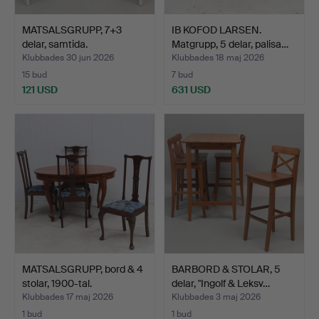
MATSALSGRUPP, 7+3
IB KOFOD LARSEN.
delar, samtida.
Matgrupp, 5 delar, palisa…
Klubbades 30 jun 2026
Klubbades 18 maj 2026
15 bud
7 bud
121 USD
631 USD
MATSALSGRUPP, bord & 4
BARBORD & STOLAR, 5
stolar, 1900-tal.
delar, "Ingolf & Leksv…
Klubbades 17 maj 2026
Klubbades 3 maj 2026
1 bud
1 bud