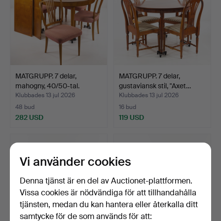
MATGRUPP. 7 delar,
MATGRUPP. 7 delar,
mahogny, 40/50-tal.
gustaviansk stil, "Axet…
Klubbades 13 jul 2026
Klubbades 13 jul 2026
48 bud
16 bud
282 USD
119 USD
Vi använder cookies
Denna tjänst är en del av Auctionet-plattformen.
Vissa cookies är nödvändiga för att tillhandahålla
tjänsten, medan du kan hantera eller återkalla ditt
samtycke för de som används för att: