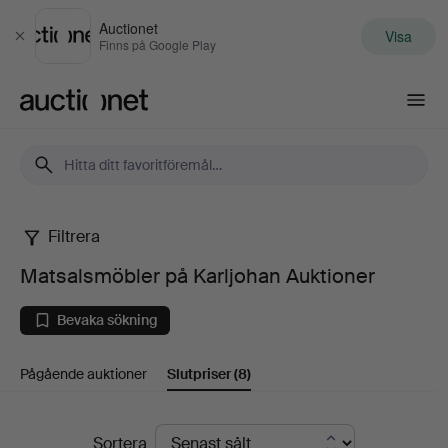
Auctionet
Visa
Stäng
Finns på Google Play
Auctionet.com
Filtrera
Matsalsmöbler
Matsalsmöbler på Karljohan Auktioner
på
Bevaka sökning
Karljohan
Pågående auktioner
Slutpriser
(8)
Auktioner
Slutpriser
Sortera