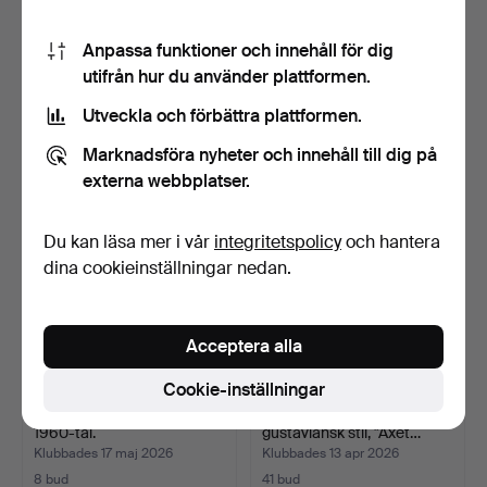
MATGRUPP, teak, bord och
MATGRUPP. Teak, 5 delar.
Anpassa funktioner och innehåll för dig
4 stolar.
utifrån hur du använder plattformen.
Klubbades 15 jun 2026
Klubbades 7 jun 2026
Utveckla och förbättra plattformen.
39 bud
9 bud
354 USD
233 USD
Marknadsföra nyheter och innehåll till dig på
externa webbplatser.
Du kan läsa mer i vår
integritetspolicy
och hantera
dina cookieinställningar nedan.
Acceptera alla
Cookie-inställningar
MATGRUPP. Teak, 5 delar,
MATGRUPP. 7 delar,
1960-tal.
gustaviansk stil, "Axet…
Klubbades 17 maj 2026
Klubbades 13 apr 2026
8 bud
41 bud