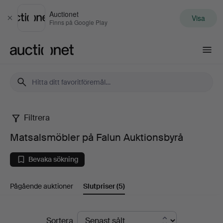
Auctionet
Visa
Stäng
Finns på Google Play
Auctionet.com
Filtrera
Matsalsmöbler
Matsalsmöbler på Falun Auktionsbyrå
på
Bevaka sökning
Falun
Pågående auktioner
Slutpriser
(5)
Auktionsbyrå
Slutpriser
Sortera