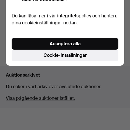
MATSALSMÖBLEMANG,
Du kan läsa mer i vår
integritetspolicy
och hantera
Gustaviansk stil, 1900-t…
dina cookieinställningar nedan.
Klubbades 6 mar 2026
6 bud
147 USD
Acceptera alla
Bevaka sökning
Cookie-inställningar
Auktionsarkivet
Du söker i vårt arkiv över avslutade auktioner.
Visa pågående auktioner istället.