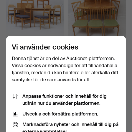
Vi använder cookies
CARL MALMSTEN.
CARL MALMSTEN.
Matsalsmöblemang, 7
Matsalsmöblemang,
delar, …
"Herrgård…
Klubbades 6 maj 2026
Klubbades 20 apr 2026
Denna tjänst är en del av Auctionet-plattformen.
27 bud
26 bud
Vissa cookies är nödvändiga för att tillhandahålla
1 593 USD
1 045 USD
tjänsten, medan du kan hantera eller återkalla ditt
samtycke för de som används för att:
Anpassa funktioner och innehåll för dig
utifrån hur du använder plattformen.
Utveckla och förbättra plattformen.
Marknadsföra nyheter och innehåll till dig på
externa webbplatser.