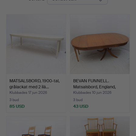
MATSALSBORD, 1900-tal,
BEVAN FUNNELL.
grålackat med 2 ilä…
Matsalsbord, England,
1900-…
Klubbades 17 jun 2026
Klubbades 10 jun 2026
3 bud
3 bud
85 USD
43 USD