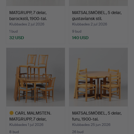
MATGRUPP, 7 delar,
MATSALSMÖBEL, 5 delar,
barockstil, 1900-tal.
gustaviansk stil.
Klubbades 2 jul 2026
Klubbades 2 jul 2026
1 bud
9 bud
32 USD
140 USD
CARL MALMSTEN.
MATSALSMÖBEL, 5 delar,
MATGRUPP, 7 delar,
furu, 1900-tal.
"Ulfåsa"…
Klubbades 1 jul 2026
Klubbades 25 jun 2026
8 bud
26 bud