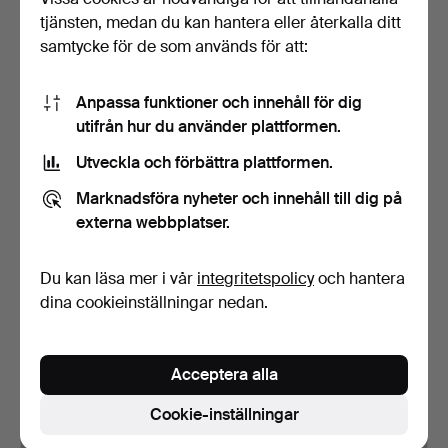
2 443 USD
80 USD
tjänsten, medan du kan hantera eller återkalla ditt
Utvalt
samtycke för de som används för att:
föremål
Anpassa funktioner och innehåll för dig
utifrån hur du använder plattformen.
Utveckla och förbättra plattformen.
Marknadsföra nyheter och innehåll till dig på
externa webbplatser.
MATGRUPP, 7 delar, bland
MATGRUPP, 7 delar,
Du kan läsa mer i vår
integritetspolicy
och hantera
annat "Julita" nr…
"Finlandia" samt "Elise…
dina cookieinställningar nedan.
Klubbades 29 apr 2026
Klubbades 23 apr 2026
33 bud
4 bud
359 USD
106 USD
Acceptera alla
Cookie-inställningar