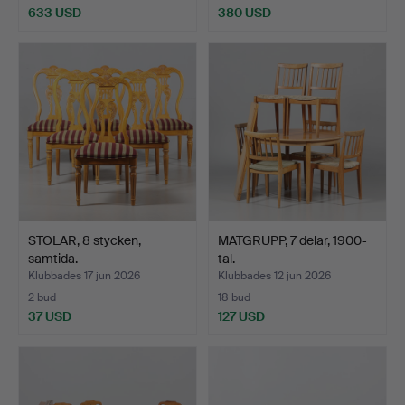
633 USD
380 USD
Utvalt
föremål
STOLAR, 8 stycken,
MATGRUPP, 7 delar, 1900-
samtida.
tal.
Klubbades 17 jun 2026
Klubbades 12 jun 2026
2 bud
18 bud
37 USD
127 USD