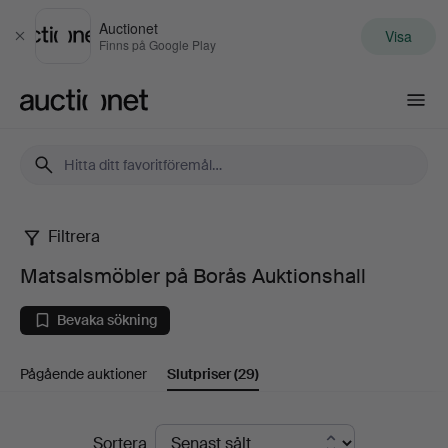
Auctionet
Visa
Stäng
Finns på Google Play
Auctionet.com
Filtrera
Matsalsmöbler
Matsalsmöbler på Borås Auktionshall
på
Bevaka sökning
Borås
Pågående auktioner
Slutpriser
(29)
Auktionshall
Slutpriser
Sortera