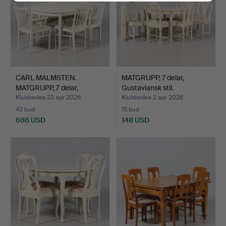
CARL MALMSTEN.
MATGRUPP, 7 delar,
MATGRUPP, 7 delar,
Gustaviansk stil.
"Herrgår…
Klubbades 23 apr 2026
Klubbades 2 apr 2026
43 bud
15 bud
686 USD
148 USD