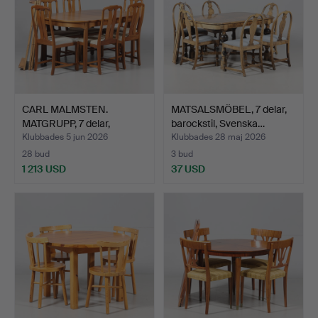
CARL MALMSTEN.
MATSALSMÖBEL, 7 delar,
MATGRUPP, 7 delar,
barockstil, Svenska…
"Ambassa…
Klubbades 5 jun 2026
Klubbades 28 maj 2026
28 bud
3 bud
1 213 USD
37 USD