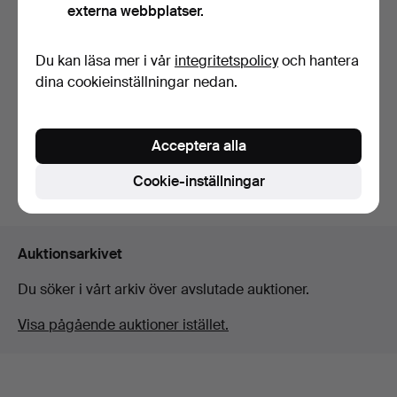
externa webbplatser.
Du kan läsa mer i vår
integritetspolicy
och hantera
KARL ERIK EKSELIUS.
Matsalsgrupp.
dina cookieinställningar nedan.
Klubbades 9 jan 2026
33 bud
1 324 USD
Acceptera alla
Cookie-inställningar
Bevaka sökning
Auktionsarkivet
Du söker i vårt arkiv över avslutade auktioner.
Visa pågående auktioner istället.