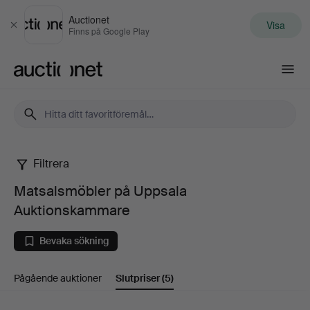
Auctionet
Visa
Stäng
Finns på Google Play
Auctionet.com
Filtrera
Matsalsmöbler
Matsalsmöbler på Uppsala
på
Auktionskammare
Uppsala
Bevaka sökning
Auktionskammare
Pågående auktioner
Slutpriser
(5)