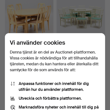
Vi använder cookies
CARL MALMSTEN.
CARL MALMSTEN.
"Brunnsviken".
Matsalsgrupp.
Denna tjänst är en del av Auctionet-plattformen.
Klubbades 1 maj 2026
Klubbades 9 jan 2026
Vissa cookies är nödvändiga för att tillhandahålla
4 bud
57 bud
tjänsten, medan du kan hantera eller återkalla ditt
422 USD
2 426 USD
samtycke för de som används för att:
Anpassa funktioner och innehåll för dig
utifrån hur du använder plattformen.
Utveckla och förbättra plattformen.
Marknadsföra nyheter och innehåll till dig på