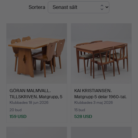
Slutpriser
Sortera
GÖRAN MALMVALL.
KAI KRISTIANSEN.
TILLSKRIVEN. Matgrupp, 5
Matgrupp 5 delar 1960-tal.
d…
Klubbades 18 jun 2026
Klubbades 3 maj 2026
20 bud
15 bud
159 USD
528 USD