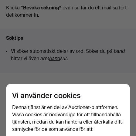
auktioner
Klicka
“Bevaka sökning”
ovan så får du ett mail så fort
det kommer in.
Söktips
Vi söker automatiskt delar av ord. Söker du på
band
hittar vi även
arm
band
sur
.
Här är föremål från vårt arkiv som
Vi använder cookies
matchar din sökning
Denna tjänst är en del av Auctionet-plattformen.
Visa alla föremål
Vissa cookies är nödvändiga för att tillhandahålla
tjänsten, medan du kan hantera eller återkalla ditt
samtycke för de som används för att: