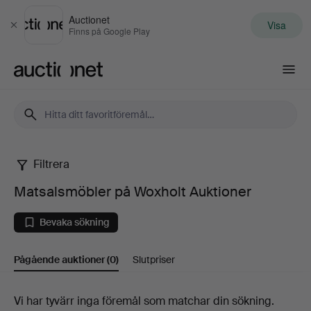
Auctionet
Visa
Stäng
Finns på Google Play
Auctionet.com
Filtrera
Matsalsmöbler
Matsalsmöbler på Woxholt Auktioner
på
Bevaka sökning
Woxholt
Pågående auktioner
(0)
Slutpriser
Auktioner
Pågående
Vi har tyvärr inga föremål som matchar din sökning.