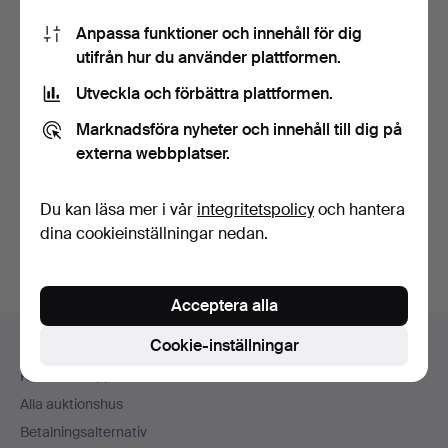
Anpassa funktioner och innehåll för dig
utifrån hur du använder plattformen.
Utveckla och förbättra plattformen.
Marknadsföra nyheter och innehåll till dig på
OLE WANSCHER.
OLE WANSCHER.
“Rungstedlund”,
”Rungstedlund”, matsal
externa webbplatser.
matgrupp i m…
av mö…
Klubbades 11 jun 2026
Klubbades 20 feb 2026
22 bud
39 bud
Du kan läsa mer i vår
integritetspolicy
och hantera
743 USD
726 USD
dina cookieinställningar nedan.
Acceptera alla
Sidfotsnavigation
Cookie-inställningar
Hjälp och kontakt
Kontakta support
Alla auktionshus
Betalningsalternativ