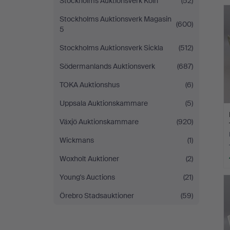
Stockholms Auktionsverk Köln
(52)
Stockholms Auktionsverk Magasin
(600)
5
Stockholms Auktionsverk Sickla
(512)
Södermanlands Auktionsverk
(687)
TOKA Auktionshus
(6)
Uppsala Auktionskammare
(5)
Växjö Auktionskammare
(920)
Wickmans
(1)
Woxholt Auktioner
(2)
Young's Auctions
(21)
Örebro Stadsauktioner
(59)