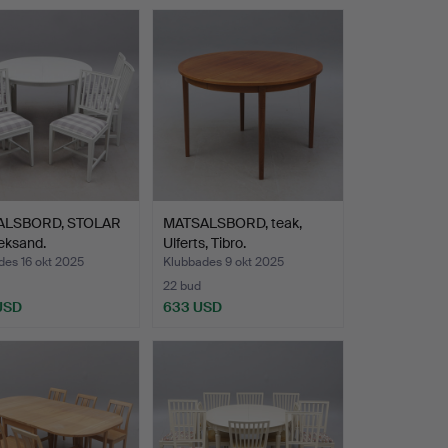
ALSBORD, STOLAR
MATSALSBORD, teak,
Leksand.
Ulferts, Tibro.
des 16 okt 2025
Klubbades 9 okt 2025
22 bud
 USD
633 USD