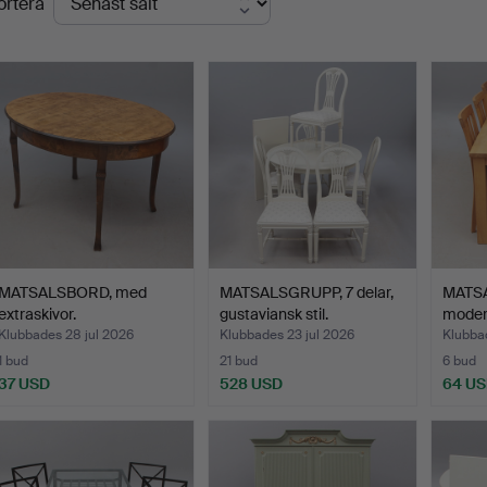
ortera
MATSALSBORD, med
MATSALSGRUPP, 7 delar,
MATSA
extraskivor.
gustaviansk stil.
moder
Klubbades 28 jul 2026
Klubbades 23 jul 2026
Klubbad
1 bud
21 bud
6 bud
37 USD
528 USD
64 U