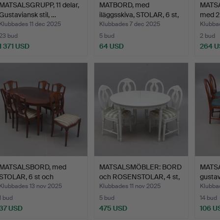
MATSALSGRUPP, 11 delar,
MATBORD, med
MATSA
Gustaviansk stil, …
iläggsskiva, STOLAR, 6 st,
med 2 
Ik…
Klubbades 11 dec 2025
Klubbades 7 dec 2025
Klubba
23 bud
5 bud
2 bud
1 371 USD
64 USD
264 
MATSALSBORD, med
MATSALSMÖBLER: BORD
MATSA
STOLAR, 6 st och
och ROSENSTOLAR, 4 st,
gustav
iläggssk…
…
Klubbades 13 nov 2025
Klubbades 11 nov 2025
Klubba
1 bud
5 bud
14 bud
37 USD
475 USD
106 U