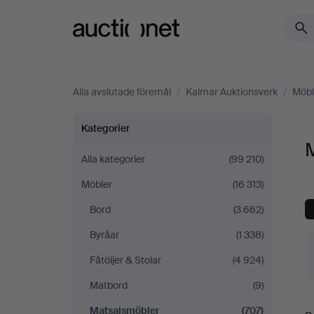
Auctionet.com
Alla avslutade föremål
/
Kalmar Auktionsverk
/
Möbl
Matsalsmöbler
Kategorier
på
Alla kategorier
(99 210)
Möbler
(16 313)
Kalmar
Bord
(3 662)
Auktionsverk
Byråar
(1 338)
Fåtöljer & Stolar
(4 924)
Matbord
(9)
S
Matsalsmöbler
(707)