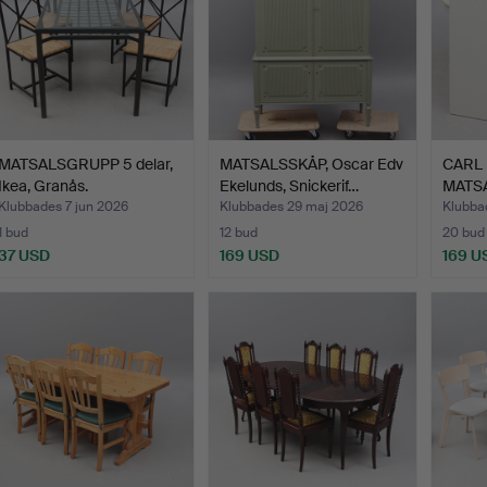
MATSALSGRUPP 5 delar,
MATSALSSKÅP, Oscar Edv
CARL
Ikea, Granås.
Ekelunds, Snickerif…
MATS
Klubbades 7 jun 2026
Klubbades 29 maj 2026
Klubba
1 bud
12 bud
20 bud
37 USD
169 USD
169 U