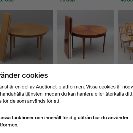
MATSALSBORD, med
MATSALSBORD.
MATSA
vänder cookies
iläggsskivor 2 st.
Alsteb
Klubbades 7 feb 2026
Klubbades 4 feb 2026
Klubba
änst är en del av Auctionet-plattformen. Vissa cookies är nöd
9 bud
1 bud
25 bud
illhandahålla tjänsten, medan du kan hantera eller återkalla ditt
86 USD
37 USD
338 
 för de som används för att:
assa funktioner och innehåll för dig utifrån hur du använder
ttformen.