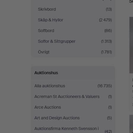
S
Skrivbord
(13)
Skåp & Hyllor
(2 479)
Soffbord
(86)
Soffor & Sittgrupper
(1 313)
Övrigt
(1 781)
Auktionshus
Alla auktionshus
(16 735)
Acreman St Auctioneers & Valuers
(1)
Arce Auctions
(1)
Art and Design Auctions
(5)
Auktionsfirma Kenneth Svensson i
(42)