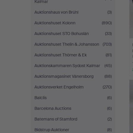
Kalmar
Auktionshaus von Brühl
(3)
Auktionshuset Kolonn
(890)
Auktionshuset STO Bohuslän
(33)
Auktionshuset Thelin & Johansson
(703)
Auktionshuset Thörner & Ek
(81)
Auktionskammaren Sydost Kalmar
(45)
Auktionsmagasinet Vänersborg
(88)
Auktionsverket Engelholm
(270)
Balclis
(6)
Barcelona Auctions
(6)
Batemans of Stamford
(2)
Bidstrup Auktioner
(8)