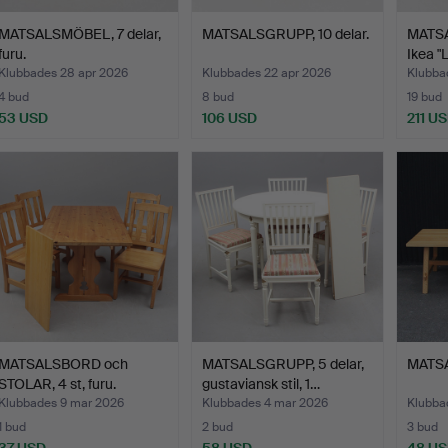
MATSALSMÖBEL, 7 delar,
MATSALSGRUPP, 10 delar.
MATSA
furu.
Ikea "
Klubbades 28 apr 2026
Klubbades 22 apr 2026
Klubba
4 bud
8 bud
19 bud
53 USD
106 USD
211 U
MATSALSBORD och
MATSALSGRUPP, 5 delar,
MATSA
STOLAR, 4 st, furu.
gustaviansk stil, 1…
Klubbades 9 mar 2026
Klubbades 4 mar 2026
Klubba
1 bud
2 bud
3 bud
37 USD
58 USD
48 U