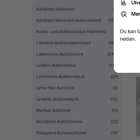
Utv
Karljohan Auktioner
(8)
Mar
Karlstad Hammarö Auktionsverk
(195)
Du kan l
Kunst- und Auktionshaus Kleinhenz
(1)
nedan.
Laholms Auktionskammare
(180)
Lawrences Auctioneers
(245)
Leiflers Auktionshus
(102)
Limhamns Auktionsbyrå
(37)
Lyme Bay Auctions
(3)
Lysekils Auktionsbyrå
(35)
Markus Auktioner
(17)
Norrlands Auktionsverk
(22)
Palsgaard Kunstauktioner
(19)