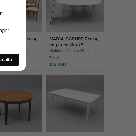
r.
ingar
LSMÖBEL, 7 delar,
MATSALSGRUPP, 7 delar,
traskiva, tea…
enligt uppgift inkö…
des 13 dec 2025
Klubbades 12 dec 2025
7 bud
a alla
SD
159 USD