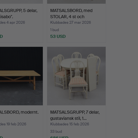
LSGRUPP, 5 delar,
MATSALSBORD, med
Lisabo".
STOLAR, 4 st och
iläggssk…
des 4 apr 2026
Klubbades 27 mar 2026
1 bud
SD
53 USD
LSBORD, modernt.
MATSALSGRUPP, 7 delar,
gustaviansk stil, 1…
des 19 feb 2026
Klubbades 15 feb 2026
33 bud
SD
686 USD