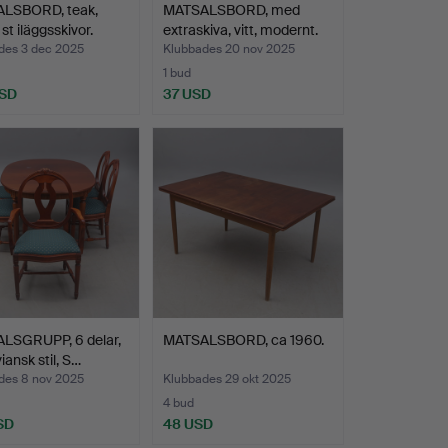
LSBORD, teak,
MATSALSBORD, med
st iläggsskivor.
extraskiva, vitt, modernt.
des 3 dec 2025
Klubbades 20 nov 2025
1 bud
USD
37 USD
LSGRUPP, 6 delar,
MATSALSBORD, ca 1960.
iansk stil, S…
des 8 nov 2025
Klubbades 29 okt 2025
4 bud
SD
48 USD