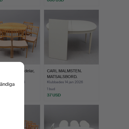
LSGRUPP, 7 delar,
CARL MALMSTEN.
ro.
MATSALSBORD.
des 26 jan 2026
Klubbades 14 jan 2026
vändiga
1 bud
USD
37 USD