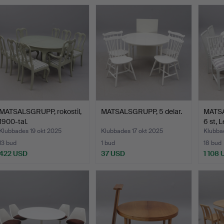
MATSALSGRUPP, rokostil,
MATSALSGRUPP, 5 delar.
MATS
1900-tal.
6 st, 
Klubbades 19 okt 2025
Klubbades 17 okt 2025
Klubba
13 bud
1 bud
18 bud
422 USD
37 USD
1 108