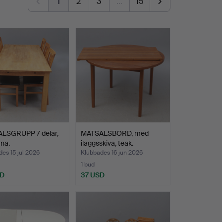
1
2
3
…
15
LSGRUPP 7 delar,
MATSALSBORD, med
na.
iläggsskiva, teak.
es 15 jul 2026
Klubbades 16 jun 2026
1 bud
SD
37 USD