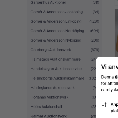
Garpenhus Auktioner
(311)
Gomér & Andersson Jönköping
(84)
Gomér & Andersson Linköping
(1 281)
Gomér & Andersson Norrköping
(694)
Gomér & Andersson Nyköping
(206)
Göteborgs Auktionsverk
(679)
Halmstads Auktionskammare
(245)
Vi an
Handelslagret Auktionsservice
(220)
Denna tj
Helsingborgs Auktionskammare
(1 329)
för att t
Hälsinglands Auktionsverk
(99)
samtycke
Höganäs Auktionsverk
(134)
Anp
Höörs Auktionshall
(237)
pla
Kalmar Auktionsverk
(707)