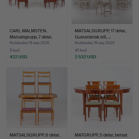
CARL MALMSTEN.
MATSALSGRUPP, 17 delar,
Matsalsgrupp, 7 delar,
Gustaviansk stil, …
Åhus…
Klubbades 19 sep 2025
Klubbades 19 sep 2025
5 bud
45 bud
422 USD
2 532 USD
MATSALSGRUPP, 6 delar,
MATGRUPP, 5 delar, betsat