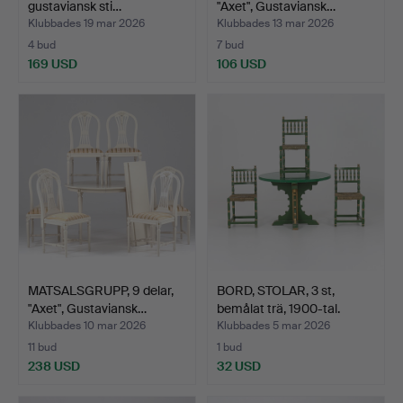
gustaviansk sti…
"Axet", Gustaviansk…
Klubbades 19 mar 2026
Klubbades 13 mar 2026
4 bud
7 bud
169 USD
106 USD
MATSALSGRUPP, 9 delar,
BORD, STOLAR, 3 st,
"Axet", Gustaviansk…
bemålat trä, 1900-tal.
Klubbades 10 mar 2026
Klubbades 5 mar 2026
11 bud
1 bud
238 USD
32 USD