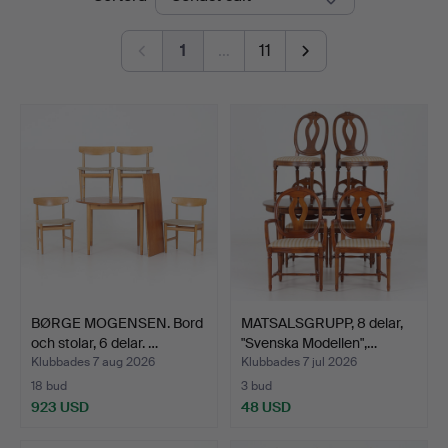
1
…
11
BØRGE MOGENSEN. Bord
MATSALSGRUPP, 8 delar,
och stolar, 6 delar. …
"Svenska Modellen",…
Klubbades 7 aug 2026
Klubbades 7 jul 2026
18 bud
3 bud
923 USD
48 USD