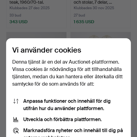
teak, 1960/70-tal.
och stolar, 7 delar, …
Klubbades 27 dec 2025
Klubbades 30 nov 2025
33 bud
27 bud
343 USD
1 635 USD
Vi använder cookies
Denna tjänst är en del av Auctionet-plattformen.
Vissa cookies är nödvändiga för att tillhandahålla
tjänsten, medan du kan hantera eller återkalla ditt
samtycke för de som används för att:
MATSALSGRUPP, 9 delar,
MATSALSGRUPP, 7 delar,
Anpassa funktioner och innehåll för dig
Ikea, stol "Epok" b…
gustaviansk stil, 1…
utifrån hur du använder plattformen.
Klubbades 27 nov 2025
Klubbades 25 nov 2025
14 bud
35 bud
Utveckla och förbättra plattformen.
739 USD
538 USD
Marknadsföra nyheter och innehåll till dig på