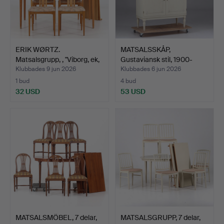
ERIK WØRTZ.
MATSALSSKÅP,
Matsalsgrupp, , "Viborg, ek,
Gustaviansk stil, 1900-
I…
talets…
Klubbades 9 jun 2026
Klubbades 6 jun 2026
1 bud
4 bud
32 USD
53 USD
MATSALSMÖBEL, 7 delar,
MATSALSGRUPP, 7 delar,