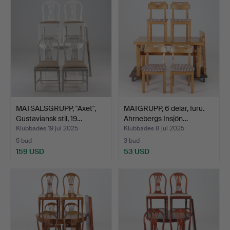
MATSALSGRUPP, "Axet",
MATGRUPP, 6 delar, furu.
Gustaviansk stil, 19…
Ahrnebergs Insjön…
Klubbades 19 jul 2025
Klubbades 8 jul 2025
5 bud
3 bud
159 USD
53 USD