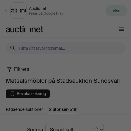
Auctionet
Visa
Stäng
Finns på Google Play
Auctionet.com
Filtrera
Matsalsmöbler
Matsalsmöbler på Stadsauktion Sundsvall
på
Bevaka sökning
Stadsauktion
Pågående auktioner
Slutpriser
(518)
Sundsvall
Slutpriser
Sortera