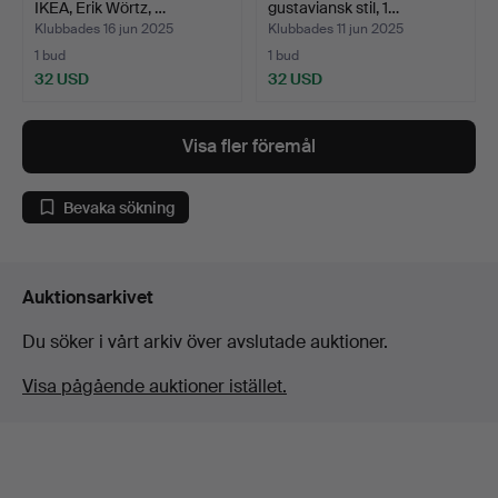
IKEA, Erik Wörtz, …
gustaviansk stil, 1…
Klubbades 16 jun 2025
Klubbades 11 jun 2025
1 bud
1 bud
32 USD
32 USD
Visa fler föremål
Bevaka sökning
Auktionsarkivet
Du söker i vårt arkiv över avslutade auktioner.
Visa pågående auktioner istället.