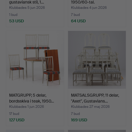
gustaviansk stil, 1…
1950/60-tal.
Klubbades 5 jun 2026
Klubbades 4 jun 2026
1 bud
7 bud
53 USD
64 USD
MATGRUPP, 5 delar,
MATSALSGRUPP, 11 delar,
bordsskiva i teak, 1950…
"Axet", Gustavians…
Klubbades 1 jun 2026
Klubbades 27 maj 2026
17 bud
7 bud
127 USD
169 USD