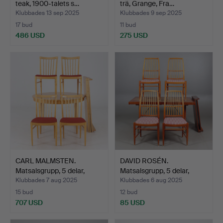
teak, 1900-talets s…
trä, Grange, Fra…
Klubbades 13 sep 2025
Klubbades 9 sep 2025
17 bud
11 bud
486 USD
275 USD
CARL MALMSTEN.
DAVID ROSÉN.
Matsalsgrupp, 5 delar,
Matsalsgrupp, 5 delar,
"Her…
"Napol…
Klubbades 7 aug 2025
Klubbades 6 aug 2025
15 bud
12 bud
707 USD
85 USD