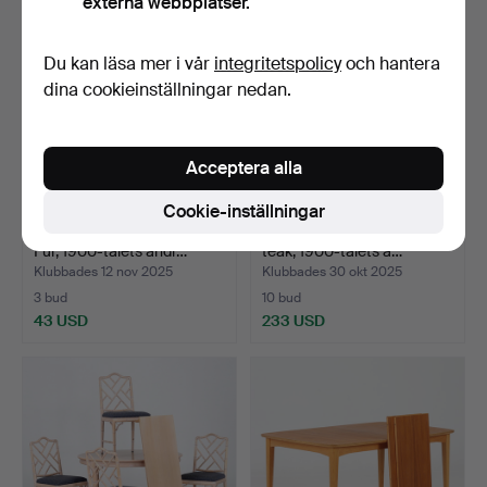
externa webbplatser.
Du kan läsa mer i vår
integritetspolicy
och hantera
dina cookieinställningar nedan.
Acceptera alla
Cookie-inställningar
MATSALSGRUPP, Svensk
MATSALSGRUPP, 7 delar,
Fur, 1900-talets andr…
teak, 1900-talets a…
Klubbades 12 nov 2025
Klubbades 30 okt 2025
3 bud
10 bud
43 USD
233 USD