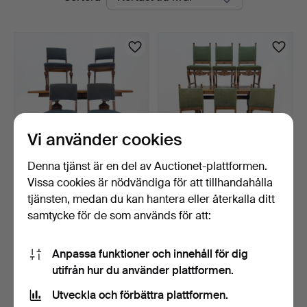
auktioner
Vi använder cookies
Denna tjänst är en del av Auctionet-plattformen.
Vissa cookies är nödvändiga för att tillhandahålla
MATSALSMÖBEL -Ek.
MATSALSGRUPP -
Barockstil 5 delar , Bor…
Lejontass 1900 talets mitt,
tjänsten, medan du kan hantera eller återkalla ditt
…
8 dagar
8 dagar
samtycke för de som används för att:
Värdering
Värdering
158 USD
368 USD
Anpassa funktioner och innehåll för dig
utifrån hur du använder plattformen.
Bevaka sökning
Utveckla och förbättra plattformen.
Du kan också söka i
vårt arkiv med avslutade auktioner
.