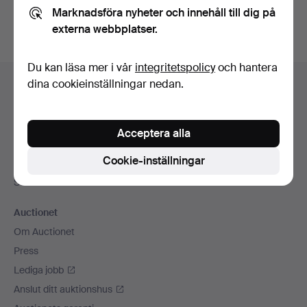
Marknadsföra nyheter och innehåll till dig på
externa webbplatser.
Du kan läsa mer i vår
integritetspolicy
och hantera
Sidfotsnavigation
dina cookieinställningar nedan.
Hjälp och kontakt
Kontakta support
Alla auktionshus
Acceptera alla
Betalningsalternativ
Cookie-inställningar
Vi skickar med
Sociala medier
Auctionet
Om Auctionet
Press
Lediga jobb
Anslut ditt auktionshus