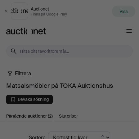
Auctionet
Visa
Stäng
Finns på Google Play
Auctionet.com
Filtrera
Matsalsmöbler
Matsalsmöbler på TOKA Auktionshus
på
Bevaka sökning
TOKA
Pågående auktioner
(2)
Slutpriser
Auktionshus
Pågående
Sortera