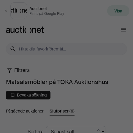
Auctionet
Visa
Stäng
Finns på Google Play
Auctionet.com
Filtrera
Matsalsmöbler
Matsalsmöbler på TOKA Auktionshus
på
Bevaka sökning
TOKA
Pågående auktioner
Slutpriser
(6)
Auktionshus
Slutpriser
Sortera