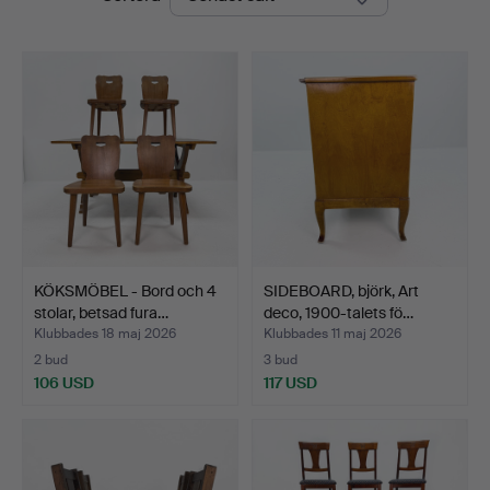
KÖKSMÖBEL - Bord och 4
SIDEBOARD, björk, Art
stolar, betsad fura…
deco, 1900-talets fö…
Klubbades 18 maj 2026
Klubbades 11 maj 2026
2 bud
3 bud
106 USD
117 USD