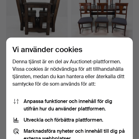
Vi använder cookies
BORD & STOLAR - massivt
MATSALSGRUPP -
trä, mörkbetsat 19…
Jugendstil, samtida.
Klubbades 5 maj 2026
Klubbades 3 jan 2026
Denna tjänst är en del av Auctionet-plattformen.
4 bud
3 bud
Vissa cookies är nödvändiga för att tillhandahålla
211 USD
211 USD
tjänsten, medan du kan hantera eller återkalla ditt
samtycke för de som används för att:
Anpassa funktioner och innehåll för dig
utifrån hur du använder plattformen.
Utveckla och förbättra plattformen.
Marknadsföra nyheter och innehåll till dig på
externa webbplatser.