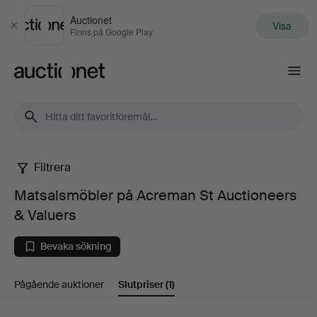
Auctionet
Visa
Stäng
Finns på Google Play
Auctionet.com
Filtrera
Matsalsmöbler
Matsalsmöbler på Acreman St Auctioneers
på
& Valuers
Acreman
Bevaka sökning
St
Pågående auktioner
Slutpriser
(1)
Auctioneers