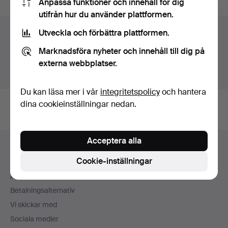
Anpassa funktioner och innehåll för dig
utifrån hur du använder plattformen.
Auktionsarkivet
Utveckla och förbättra plattformen.
Marknadsföra nyheter och innehåll till dig på
Du söker i vårt arkiv över avslutade auktioner.
externa webbplatser.
Visa pågående auktioner istället.
Du kan läsa mer i vår
integritetspolicy
och hantera
dina cookieinställningar nedan.
Sidfotsnavigation
Acceptera alla
Hjälp och kontakt
Cookie-inställningar
Kontakta support
Alla auktionshus
Betalningsalternativ
Vi skickar med
Sociala medier