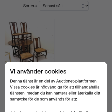
Slutpriser
Sortera
&
Valuers
Vi använder cookies
ANTIKT EKBORD T/B 4 x
STOLAR.
Denna tjänst är en del av Auctionet-plattformen.
Klubbades 12 aug 2025
Vissa cookies är nödvändiga för att tillhandahålla
3 bud
tjänsten, medan du kan hantera eller återkalla ditt
41 USD
samtycke för de som används för att:
Bevaka sökning