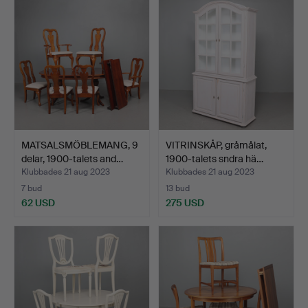
MATSALSMÖBLEMANG, 9
VITRINSKÅP, gråmålat,
delar, 1900-talets and…
1900-talets sndra hä…
Klubbades 21 aug 2023
Klubbades 21 aug 2023
7 bud
13 bud
62 USD
275 USD