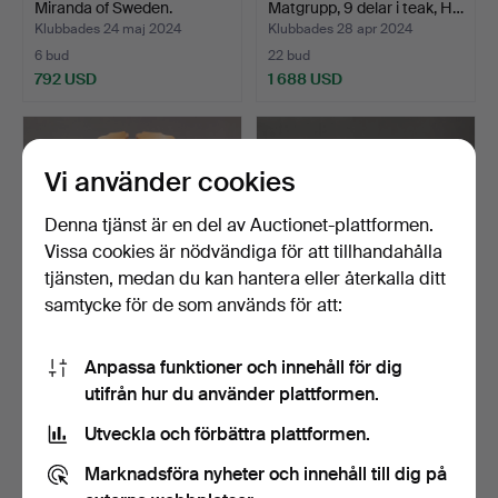
Miranda of Sweden.
Matgrupp, 9 delar i teak, H…
Klubbades 24 maj 2024
Klubbades 28 apr 2024
6 bud
22 bud
792 USD
1 688 USD
Vi använder cookies
Denna tjänst är en del av Auctionet-plattformen.
Vissa cookies är nödvändiga för att tillhandahålla
tjänsten, medan du kan hantera eller återkalla ditt
samtycke för de som används för att:
MATGRUPP, i furu, 6 delar,
MATSALSMÖBLEMANG, 9
Anpassa funktioner och innehåll för dig
1970-tal, NC Sw…
delar, "Axet", gustavi…
utifrån hur du använder plattformen.
Klubbades 12 apr 2024
Klubbades 21 mar 2024
17 bud
16 bud
Utveckla och förbättra plattformen.
127 USD
310 USD
Marknadsföra nyheter och innehåll till dig på