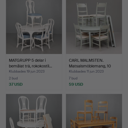
MATGRUPP 5 delar i
CARL MALMSTEN.
bemålat trä, rokokostil…
Matsalsmöblemang, 10
delar,…
Klubbades 19 jun 2023
Klubbades 11 jun 2023
2 bud
7 bud
37 USD
59 USD