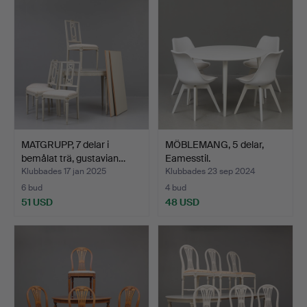
MATGRUPP, 7 delar i
MÖBLEMANG, 5 delar,
bemålat trä, gustavian…
Eamesstil.
Klubbades 17 jan 2025
Klubbades 23 sep 2024
6 bud
4 bud
51 USD
48 USD