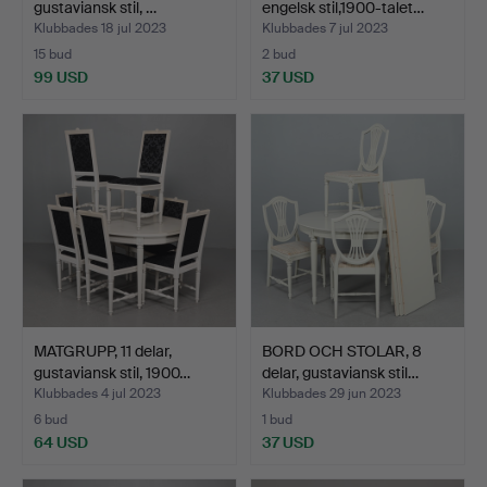
gustaviansk stil, …
engelsk stil,1900-talet…
Klubbades 18 jul 2023
Klubbades 7 jul 2023
15 bud
2 bud
99 USD
37 USD
MATGRUPP, 11 delar,
BORD OCH STOLAR, 8
gustaviansk stil, 1900…
delar, gustaviansk stil…
Klubbades 4 jul 2023
Klubbades 29 jun 2023
6 bud
1 bud
64 USD
37 USD