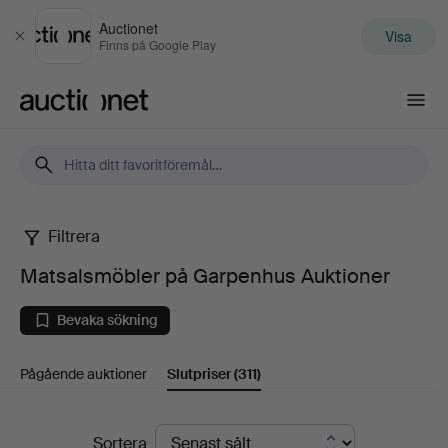
Auctionet
Visa
Stäng
Finns på Google Play
Auctionet.com
Filtrera
Matsalsmöbler
Matsalsmöbler på Garpenhus Auktioner
på
Bevaka sökning
Garpenhus
Pågående auktioner
Slutpriser
(311)
Auktioner
Slutpriser
Sortera