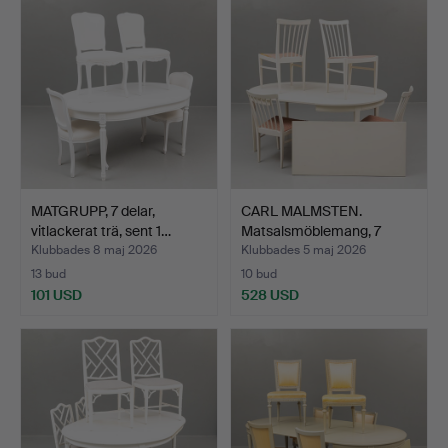
MATGRUPP, 7 delar,
CARL MALMSTEN.
vitlackerat trä, sent 1…
Matsalsmöblemang, 7
delar, …
Klubbades 8 maj 2026
Klubbades 5 maj 2026
13 bud
10 bud
101 USD
528 USD