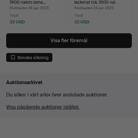
1900-talets sena…
lackerat trä, 1900-tal.
Klubbades 18 apr 2023
Klubbades 24 jan 2023
1 bud
1 bud
32 USD
32 USD
Visa fler föremål
Bevaka sökning
Auktionsarkivet
Du söker i vårt arkiv över avslutade auktioner.
Visa pågående auktioner istället.