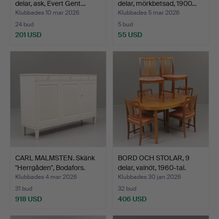
delar, ask, Evert Gent…
delar, mörkbetsad, 1900…
Klubbades 10 mar 2026
Klubbades 5 mar 2026
24 bud
5 bud
201 USD
55 USD
CARL MALMSTEN. Skänk
BORD OCH STOLAR, 9
"Herrgåden", Bodafors.
delar, valnöt, 1960-tal.
Klubbades 4 mar 2026
Klubbades 30 jan 2026
31 bud
32 bud
918 USD
406 USD