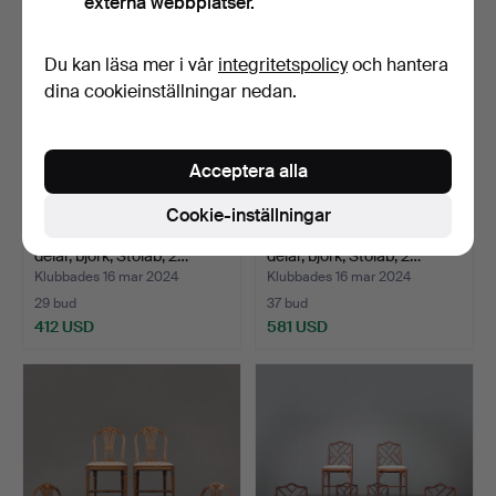
externa webbplatser.
Du kan läsa mer i vår
integritetspolicy
och hantera
dina cookieinställningar nedan.
Acceptera alla
Cookie-inställningar
BORD OCH STOLAR, 5
BORD OCH STOLAR, 6
delar, björk, Stolab, 2…
delar, björk, Stolab, 2…
Klubbades 16 mar 2024
Klubbades 16 mar 2024
29 bud
37 bud
412 USD
581 USD