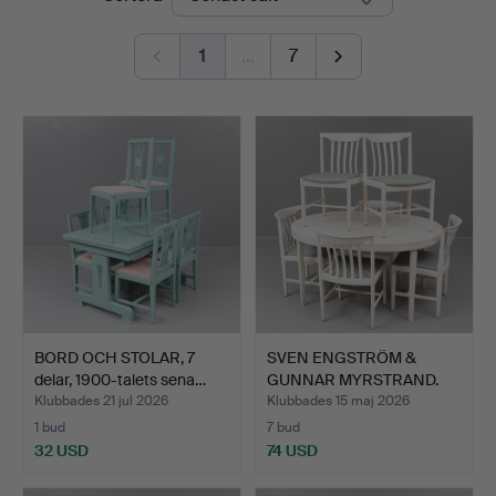
1
…
7
BORD OCH STOLAR, 7
SVEN ENGSTRÖM &
delar, 1900-talets sena…
GUNNAR MYRSTRAND.
Matgrupp…
Klubbades 21 jul 2026
Klubbades 15 maj 2026
1 bud
7 bud
32 USD
74 USD