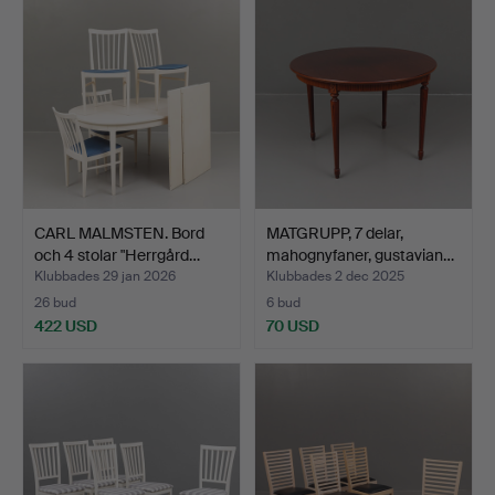
CARL MALMSTEN. Bord
MATGRUPP, 7 delar,
och 4 stolar "Herrgård…
mahognyfaner, gustavian…
Klubbades 29 jan 2026
Klubbades 2 dec 2025
26 bud
6 bud
422 USD
70 USD