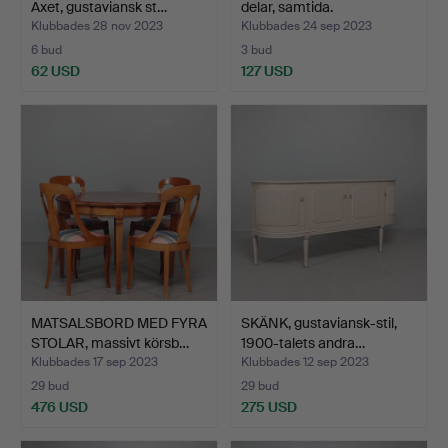
Axet, gustaviansk st…
delar, samtida.
Klubbades 28 nov 2023
Klubbades 24 sep 2023
6 bud
3 bud
62 USD
127 USD
MATSALSBORD MED FYRA
SKÄNK, gustaviansk-stil,
STOLAR, massivt körsb…
1900-talets andra…
Klubbades 17 sep 2023
Klubbades 12 sep 2023
29 bud
29 bud
476 USD
275 USD