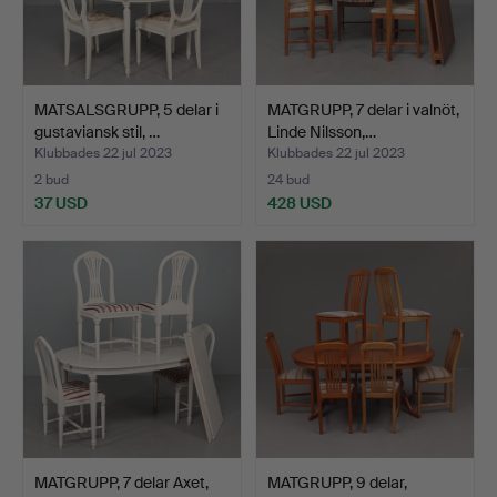
MATSALSGRUPP, 5 delar i
MATGRUPP, 7 delar i valnöt,
gustaviansk stil, …
Linde Nilsson,…
Klubbades 22 jul 2023
Klubbades 22 jul 2023
2 bud
24 bud
37 USD
428 USD
MATGRUPP, 7 delar Axet,
MATGRUPP, 9 delar,