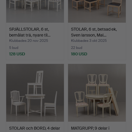
SPJÄLLSTOLAR, 6 st,
STOLAR, 6 st, betsad ek,
bemålat trä, nyare til…
Sven larsson, Mal…
Klubbades 20 nov 2025
Klubbades 3 okt 2025
5 bud
22 bud
128 USD
180 USD
STOLAR och BORD, 4 delar
MATGRUPP, 9 delar i