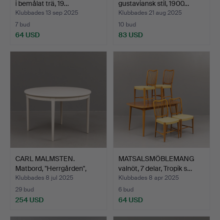
i bemålat trä, 19…
gustaviansk stil, 1900…
Klubbades 13 sep 2025
Klubbades 21 aug 2025
7 bud
10 bud
64 USD
83 USD
CARL MALMSTEN.
MATSALSMÖBLEMANG
Matbord, "Herrgården",
valnöt, 7 delar, Tropik s…
Boda…
Klubbades 8 jul 2025
Klubbades 8 apr 2025
29 bud
6 bud
254 USD
64 USD