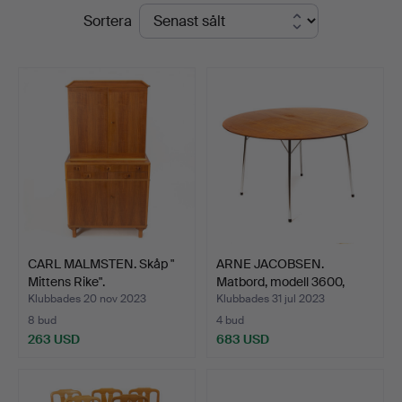
Slutpriser
Sortera
CARL MALMSTEN. Skåp "
ARNE JACOBSEN.
Mittens Rike".
Matbord, modell 3600,
Fritz…
Klubbades 20 nov 2023
Klubbades 31 jul 2023
8 bud
4 bud
263 USD
683 USD