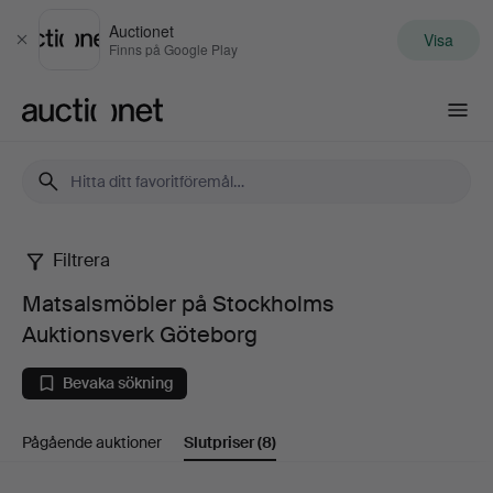
Auctionet
Visa
Stäng
Finns på Google Play
Auctionet.com
Filtrera
Matsalsmöbler
Matsalsmöbler på Stockholms
på
Auktionsverk Göteborg
Stockholms
Bevaka sökning
Auktionsverk
Pågående auktioner
Slutpriser
(8)
Göteborg