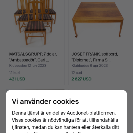
MATSALSGRUPP, 7 delar,
JOSEF FRANK. soffbord,
"Ambassadör", Carl …
"Diplomat", Firma S…
Klubbades 12 jun 2023
Klubbades 6 apr 2023
12 bud
12 bud
421 USD
2 627 USD
Vi använder cookies
Denna tjänst är en del av Auctionet-plattformen.
Vissa cookies är nödvändiga för att tillhandahålla
tjänsten, medan du kan hantera eller återkalla ditt