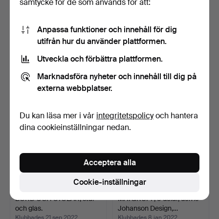
samtycke för de som används för att:
Anpassa funktioner och innehåll för dig
SKÄNK, gustavianskstil,
MATGRUPP, nio delar,
utifrån hur du använder plattformen.
sekelskiftet 1800/…
Torbjörn Afdal, 1960-…
Klubbades 22 okt 2022
Klubbades 14 okt 2022
Utveckla och förbättra plattformen.
33 bud
50 bud
1 156 USD
5 043 USD
Marknadsföra nyheter och innehåll till dig på
externa webbplatser.
Utvalt
föremål
Du kan läsa mer i vår
integritetspolicy
och hantera
dina cookieinställningar nedan.
Acceptera alla
Cookie-inställningar
BORD OCH STOLAR, stål
MATGRUPP, 5 delar, delvis
och glas.
Johanson Design,…
Klubbades 21 sep 2022
Klubbades 8 jan 2022