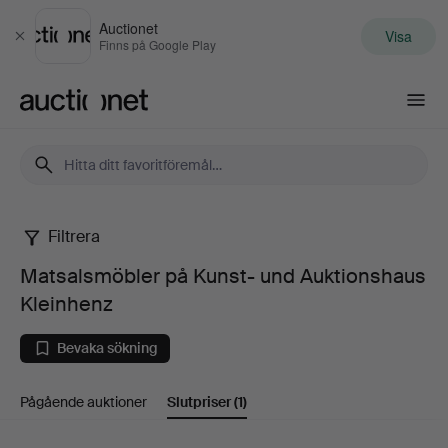
Auctionet
Visa
Stäng
Finns på Google Play
Auctionet.com
Filtrera
Matsalsmöbler
Matsalsmöbler på Kunst- und Auktionshaus
på
Kleinhenz
Kunst-
Bevaka sökning
und
Pågående auktioner
Slutpriser
(1)
Auktionshaus