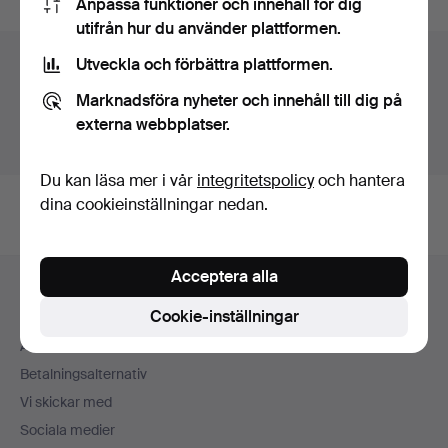
Anpassa funktioner och innehåll för dig
utifrån hur du använder plattformen.
Auktionsarkivet
Utveckla och förbättra plattformen.
Marknadsföra nyheter och innehåll till dig på
Du söker i vårt arkiv över avslutade auktioner.
externa webbplatser.
Visa pågående auktioner istället.
Du kan läsa mer i vår
integritetspolicy
och hantera
dina cookieinställningar nedan.
Sidfotsnavigation
Acceptera alla
Hjälp och kontakt
Cookie-inställningar
Kontakta support
Alla auktionshus
Betalningsalternativ
Vi skickar med
Sociala medier