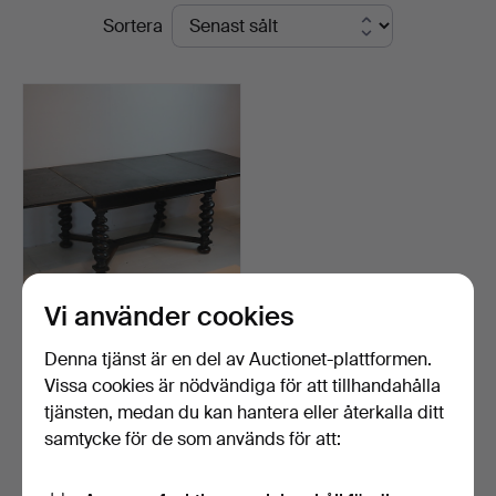
Slutpriser
Sortera
Kleinhenz
Vi använder cookies
ANTIKT MATBORD.
Denna tjänst är en del av Auctionet-plattformen.
Klubbades 29 jun 2019
Vissa cookies är nödvändiga för att tillhandahålla
14 bud
tjänsten, medan du kan hantera eller återkalla ditt
231 USD
samtycke för de som används för att:
Bevaka sökning