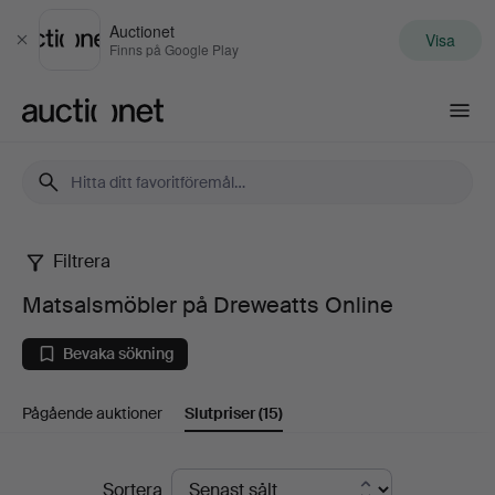
Auctionet
Visa
Stäng
Finns på Google Play
Auctionet.com
Filtrera
Matsalsmöbler
Matsalsmöbler på Dreweatts Online
på
Bevaka sökning
Dreweatts
Pågående auktioner
Slutpriser
(15)
Online
Slutpriser
Sortera