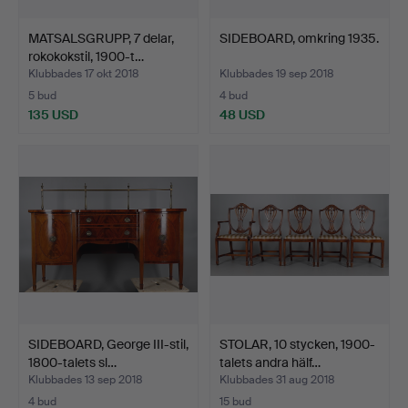
MATSALSGRUPP, 7 delar,
SIDEBOARD, omkring 1935.
rokokokstil, 1900-t…
Klubbades 17 okt 2018
Klubbades 19 sep 2018
5 bud
4 bud
135 USD
48 USD
SIDEBOARD, George III-stil,
STOLAR, 10 stycken, 1900-
1800-talets sl…
talets andra hälf…
Klubbades 13 sep 2018
Klubbades 31 aug 2018
4 bud
15 bud