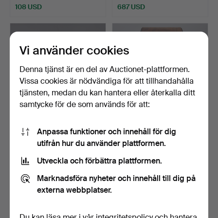
108 USD
687 USD
Vi använder cookies
Denna tjänst är en del av Auctionet-plattformen.
Vissa cookies är nödvändiga för att tillhandahålla
tjänsten, medan du kan hantera eller återkalla ditt
samtycke för de som används för att:
SOFFBORD, 1900-tal.
KLAFFBORD, sk Pembroke
Anpassa funktioner och innehåll för dig
table. George III, …
utifrån hur du använder plattformen.
Klubbades 28 aug 2018
Klubbades 19 aug 2018
Utveckla och förbättra plattformen.
10 bud
1 bud
108 USD
34 USD
Marknadsföra nyheter och innehåll till dig på
externa webbplatser.
Du kan läsa mer i vår
integritetspolicy
och hantera