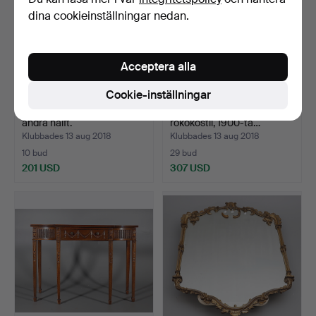
dina cookieinställningar nedan.
Acceptera alla
Cookie-inställningar
VITRINSKÅP, 1900-talets
MATSALSGRUPP, 9 delar,
andra hälft.
rokokostil, 1900-ta…
Klubbades 13 aug 2018
Klubbades 13 aug 2018
10 bud
29 bud
201 USD
307 USD