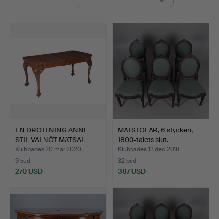
EN DROTTNING ANNE
MATSTOLAR, 6 stycken,
STIL VALNÖT MATSAL
1800-talets slut.
SVIT.
Klubbades 20 mar 2020
Klubbades 13 dec 2018
9 bud
32 bud
270 USD
387 USD