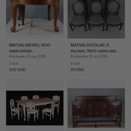
MATSALSBORD, 1900-
MATSALSSTOLAR, 6
talets början.
stycken, 1800-talets slut.
Klubbades 13 nov 2018
Klubbades 25 okt 2018
2 bud
5 bud
202 USD
61 USD