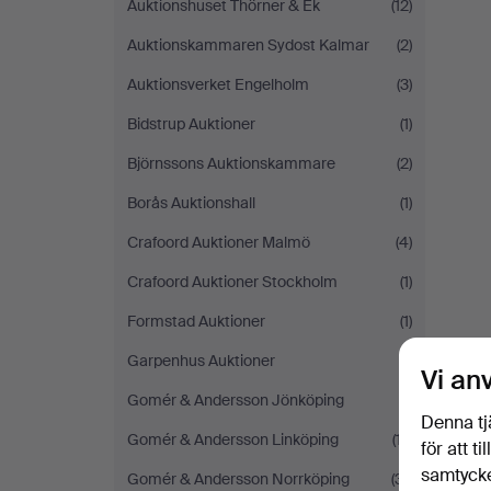
Auktionshuset Thörner & Ek
(12)
Auktionskammaren Sydost Kalmar
(2)
Auktionsverket Engelholm
(3)
Bidstrup Auktioner
(1)
Björnssons Auktionskammare
(2)
Borås Auktionshall
(1)
Crafoord Auktioner Malmö
(4)
Crafoord Auktioner Stockholm
(1)
Formstad Auktioner
(1)
Garpenhus Auktioner
(1)
Vi an
Gomér & Andersson Jönköping
(1)
Denna tj
Gomér & Andersson Linköping
(17)
för att t
samtycke
Gomér & Andersson Norrköping
(31)