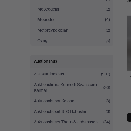
S
Mopeddelar
(2)
Mopeder
(4)
Motorcykeldelar
(2)
Övrigt
(5)
Auktionshus
Alla auktionshus
(937)
Auktionsfirma Kenneth Svensson i
(20)
Kalmar
Auktionshuset Kolonn
(8)
Auktionshuset STO Bohuslän
(3)
Auktionshuset Thelin & Johansson
(34)