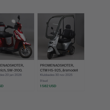
ENADSKOTER,
PROMENADSKOTER,
rich, SW-3100.
CTM HS-925, årsmodell
2024.
des 20 jan 2026
Klubbades 30 nov 2025
9 bud
SD
1 582 USD