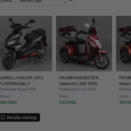
ortera
VIARELLI RACER-2012.
PROMENADSKOTER,
PROM
FLERFÄRGAD, 3
Sweetrich, SW-3100.
Sweet
TIDIGAR…
Klubbades 16 apr 2026
Klubbades 8 mar 2026
Klubba
14 bud
9 bud
4 bud
583 USD
233 USD
391 U
Bevaka sökning