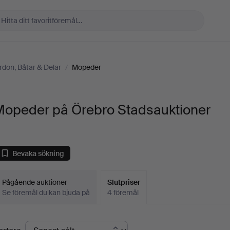
rdon, Båtar & Delar
/
Mopeder
Mopeder på Örebro Stadsauktioner
Bevaka sökning
Pågående auktioner
Slutpriser
Se föremål du kan bjuda på
4 föremål
lutpriser