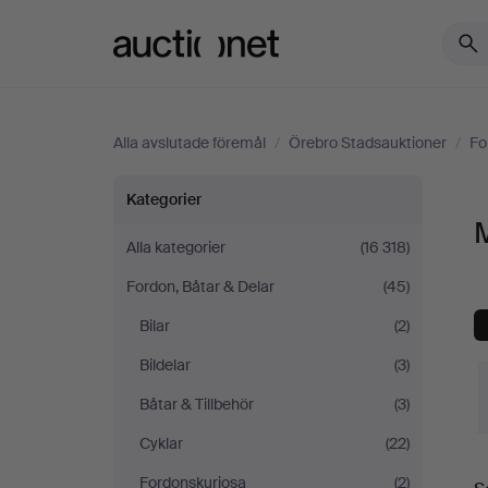
Auctionet.com
Alla avslutade föremål
/
Örebro Stadsauktioner
/
Fo
Mopeder
Kategorier
på
Alla kategorier
(16 318)
Fordon, Båtar & Delar
(45)
Örebro
Bilar
(2)
Stadsauktioner
Bildelar
(3)
Båtar & Tillbehör
(3)
Cyklar
(22)
S
Fordonskuriosa
(2)