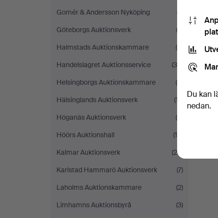
Gomér & Andersson Nyköping
(7)
Anp
Göteborgs Auktionsverk
(3)
pla
Halmstads Auktionskammare
(8)
Utv
Handelslagret Auktionsservice
(35)
Mar
Helsingborgs Auktionskammare
(9)
Du kan l
Hälsinglands Auktionsverk
(17)
nedan.
Höganäs Auktionsverk
(4)
Höörs Auktionshall
(10)
Kalmar Auktionsverk
(26)
Karlstad Hammarö Auktionsverk
(7)
Laholms Auktionskammare
(2)
Limhamns Auktionsbyrå
(3)