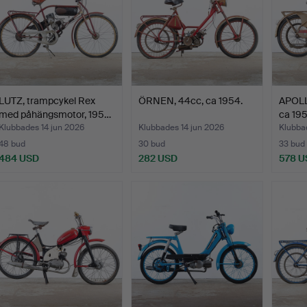
LUTZ, trampcykel Rex
ÖRNEN, 44cc, ca 1954.
APOLL
med påhängsmotor, 195…
ca 195
Klubbades 14 jun 2026
Klubbades 14 jun 2026
Klubba
48 bud
30 bud
33 bud
484 USD
282 USD
578 U