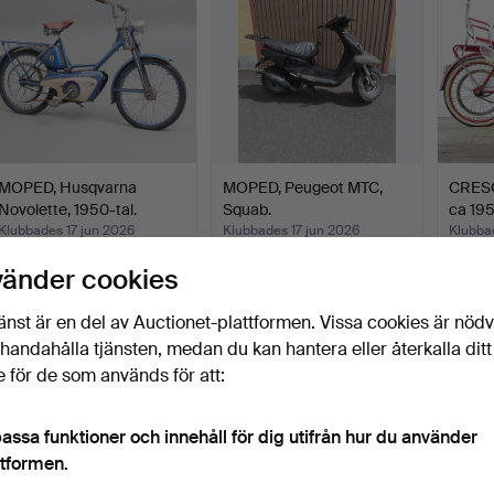
MOPED, Husqvarna
MOPED, Peugeot MTC,
CRESC
Novolette, 1950-tal.
Squab.
ca 195
Klubbades 17 jun 2026
Klubbades 17 jun 2026
Klubba
21 bud
10 bud
43 bud
vänder cookies
484 USD
169 USD
1 219 
änst är en del av Auctionet-plattformen. Vissa cookies är nöd
illhandahålla tjänsten, medan du kan hantera eller återkalla ditt
 för de som används för att:
assa funktioner och innehåll för dig utifrån hur du använder
ttformen.