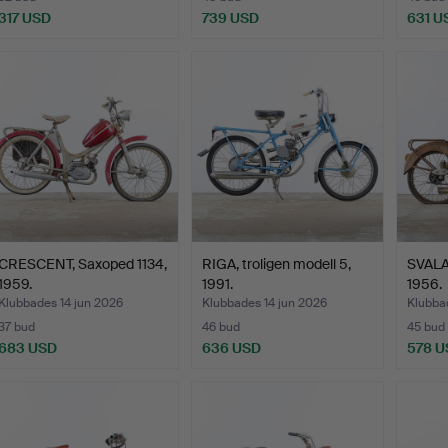
317 USD
739 USD
631 U
CRESCENT, Saxoped 1134,
RIGA, troligen modell 5,
SVALAN
1959.
1991.
1956.
Klubbades 14 jun 2026
Klubbades 14 jun 2026
Klubba
37 bud
46 bud
45 bud
683 USD
636 USD
578 U