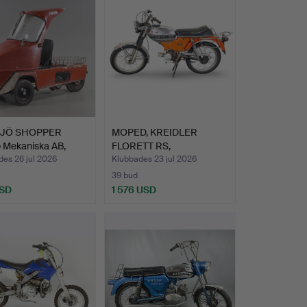
JÖ SHOPPER
MOPED, KREIDLER
 Mekaniska AB,
FLORETT RS,
a…
renoveringsobj…
es 26 jul 2026
Klubbades 23 jul 2026
39 bud
USD
1 576 USD