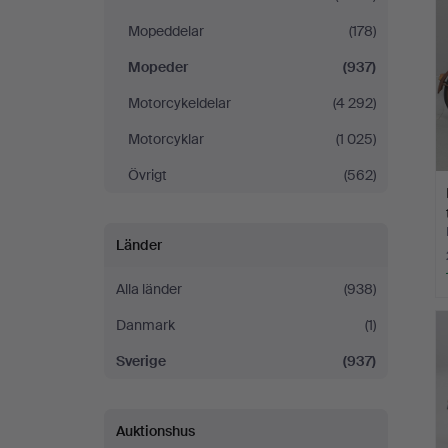
Mopeddelar
(178)
Mopeder
(937)
Motorcykeldelar
(4 292)
Motorcyklar
(1 025)
Övrigt
(562)
Länder
Alla länder
(938)
Danmark
(1)
Sverige
(937)
Auktionshus