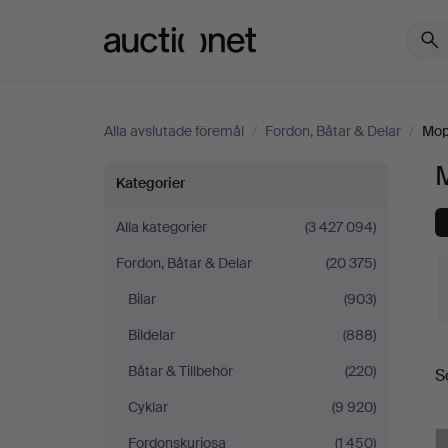
Auctionet.com
Alla avslutade föremål
/
Fordon, Båtar & Delar
/
Mop
Mopeder
Kategorier
i
Alla kategorier
(3 427 094)
Fordon, Båtar & Delar
(20 375)
Sverige
Bilar
(903)
Bildelar
(888)
S
Båtar & Tillbehör
(220)
S
Cyklar
(9 920)
Fordonskuriosa
(1 450)