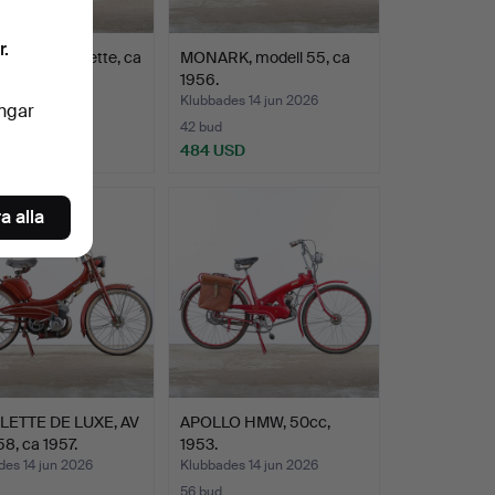
r.
PP, Combinette, ca
MONARK, modell 55, ca
1956.
des 14 jun 2026
Klubbades 14 jun 2026
ingar
42 bud
USD
484 USD
a alla
ETTE DE LUXE, AV
APOLLO HMW, 50cc,
8, ca 1957.
1953.
des 14 jun 2026
Klubbades 14 jun 2026
56 bud