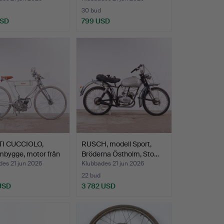
30 bud
USD
799 USD
I CUCCIOLO,
RUSCH, modell Sport,
mbygge, motor från
Bröderna Östholm, Sto…
des 21 jun 2026
Klubbades 21 jun 2026
22 bud
 USD
3 782 USD