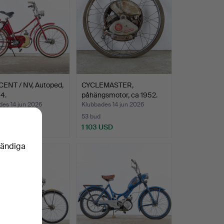
ENT / NV, Autoped,
CYCLEMASTER,
4.
påhängsmotor, ca 1952.
des 14 jun 2026
Klubbades 14 jun 2026
53 bud
USD
1 103 USD
vändiga