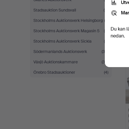
Utv
Stadsauktion Sundsvall
(11)
Mar
Stockholms Auktionsverk Helsingborg
(2)
Du kan l
Stockholms Auktionsverk Magasin 5
(6)
nedan.
Stockholms Auktionsverk Sickla
(5)
Södermanlands Auktionsverk
(36)
Växjö Auktionskammare
(38)
Örebro Stadsauktioner
(4)