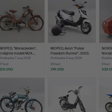
MOPED, "Monarpeden",
MOPED, Aeon "Pulsar
NORS
troligtvis modell M24…
Freedom Runner", 2003.
Norsjö
Forsh
Klubbades 7 aug 2026
Klubbades 4 aug 2026
Klubbad
21 bud
29 bud
9 bud
129 USD
274 USD
526 