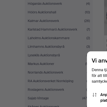
Höganäs Auktionsverk
(4)
Höörs Auktionshall
(10)
Kalmar Auktionsverk
(26)
Karlstad Hammarö Auktionsverk
(7)
Laholms Auktionskammare
(2)
Limhamns Auktionsbyrå
(3)
Lysekils Auktionsbyrå
(2)
Vi an
Markus Auktioner
(12)
Denna tj
Norrlands Auktionsverk
(7)
för att t
RA Auktionsverket Norrköping
(2)
samtycke
Roslagens Auktionsverk
(5)
Anp
Sajab Vintage
(479)
pla
Skånes Auktionsverk
(9)