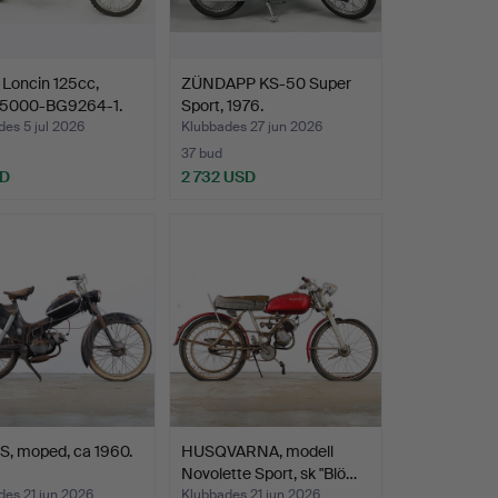
 Loncin 125cc,
ZÜNDAPP KS-50 Super
5000-BG9264-1.
Sport, 1976.
es 5 jul 2026
Klubbades 27 jun 2026
37 bud
SD
2 732 USD
, moped, ca 1960.
HUSQVARNA, modell
Novolette Sport, sk "Blö…
des 21 jun 2026
Klubbades 21 jun 2026