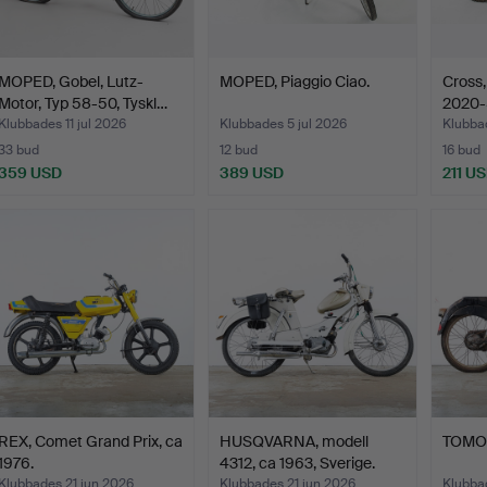
MOPED, Gobel, Lutz-
MOPED, Piaggio Ciao.
Cross,
Motor, Typ 58-50, Tyskl…
2020-
Klubbades 11 jul 2026
Klubbades 5 jul 2026
Klubbad
33 bud
12 bud
16 bud
359 USD
389 USD
211 U
REX, Comet Grand Prix, ca
HUSQVARNA, modell
TOMOS
1976.
4312, ca 1963, Sverige.
Klubbades 21 jun 2026
Klubbades 21 jun 2026
Klubba