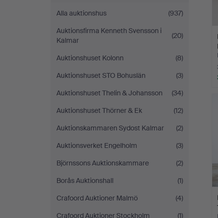
Alla auktionshus
(937)
Auktionsfirma Kenneth Svensson i
(20)
Kalmar
Auktionshuset Kolonn
(8)
Auktionshuset STO Bohuslän
(3)
Auktionshuset Thelin & Johansson
(34)
Auktionshuset Thörner & Ek
(12)
Auktionskammaren Sydost Kalmar
(2)
Auktionsverket Engelholm
(3)
Björnssons Auktionskammare
(2)
Borås Auktionshall
(1)
Crafoord Auktioner Malmö
(4)
Crafoord Auktioner Stockholm
(1)