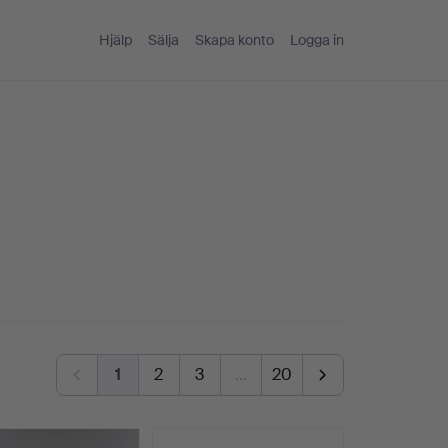
Hjälp
Sälja
Skapa konto
Logga in
1
2
3
…
20