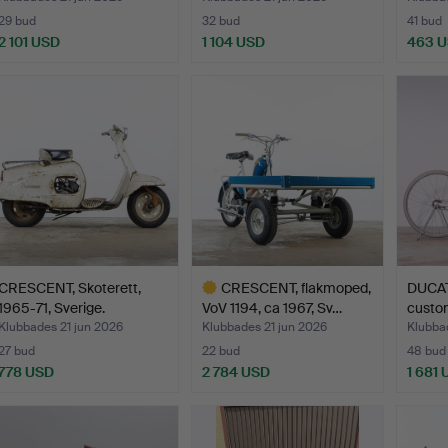
29 bud
32 bud
41 bud
2 101 USD
1 104 USD
463 
CRESCENT, Skoterett,
CRESCENT, flakmoped,
DUCAT
1965-71, Sverige.
VoV 1194, ca 1967, Sv…
custo
1…
Klubbades 21 jun 2026
Klubbades 21 jun 2026
Klubba
27 bud
22 bud
48 bud
778 USD
2 784 USD
1 681
Utvalt
föremål